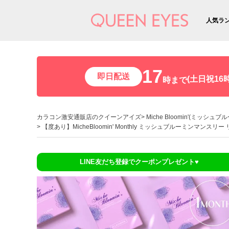
人気ラ
17
即日配送
(土日祝16時
時まで
カラコン激安通販店のクイーンアイズ
Miche Bloomin'(ミッシュブ
【度あり】MicheBloomin' Monthly ミッシュブルーミンマンスリ
LINE友だち登録でクーポンプレゼント♥