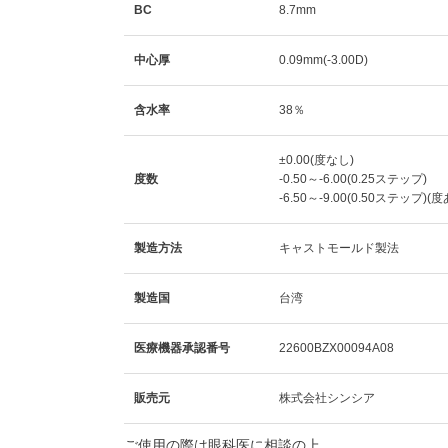
BC
8.7mm
中心厚
0.09mm(-3.00D)
含水率
38％
±0.00(度なし)
度数
-0.50～-6.00(0.25ステップ)
-6.50～-9.00(0.50ステップ)(
製造方法
キャストモールド製法
製造国
台湾
医療機器承認番号
22600BZX00094A08
販売元
株式会社シンシア
ご使用の際は眼科医に相談の上、