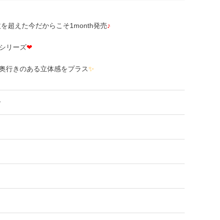
を超えた今だからこそ1month発売
♪
シリーズ
❤
奥行きのある立体感をプラス
✨
ー