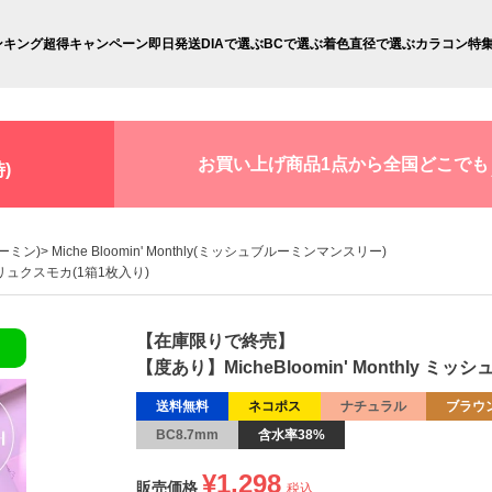
ンキング
超得キャンペーン
即日発送
DIAで選ぶ
BCで選ぶ
着色直径で選ぶ
カラコン特
お買い上げ商品1点から全国どこでも
)
ルーミン)
Miche Bloomin' Monthly(ミッシュブルーミンマンスリー)
ー リュクスモカ(1箱1枚入り)
【在庫限りで終売】
【度あり】MicheBloomin' Monthly
送料無料
ネコポス
ナチュラル
ブラウ
BC8.7mm
含水率38%
¥
1,298
販売価格
税込