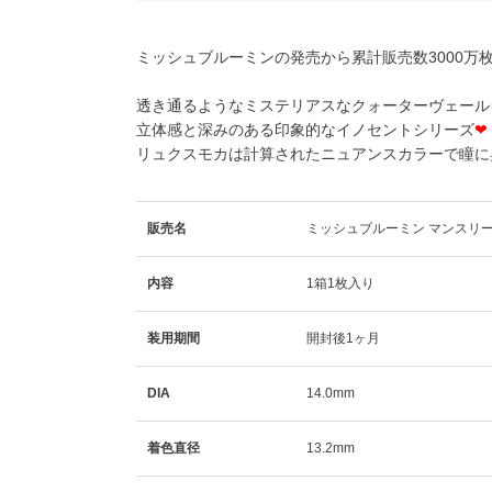
ミッシュブルーミンの発売から累計販売数3000万枚
透き通るようなミステリアスなクォーターヴェール
立体感と深みのある印象的なイノセントシリーズ
❤
リュクスモカは計算されたニュアンスカラーで瞳に
販売名
ミッシュブルーミン マンスリ
内容
1箱1枚入り
装用期間
開封後1ヶ月
DIA
14.0mm
着色直径
13.2mm