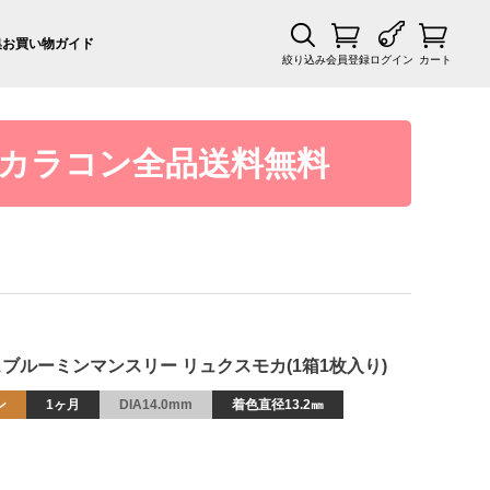
集
お買い物ガイド
絞り込み
会員登録
ログイン
カート
カラコン全品送料無料
 ミッシュブルーミンマンスリー リュクスモカ(1箱1枚入り)
ン
1ヶ月
DIA14.0mm
着色直径13.2㎜