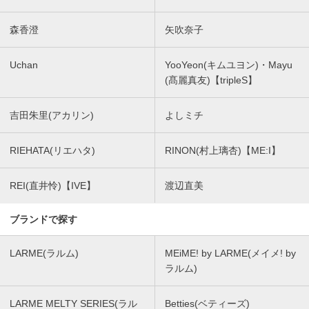
森香澄
矢吹奈子
Uchan
YooYeon(キムユヨン)・Mayu
(髙麗真友)【tripleS】
吉田朱里(アカリン)
よしミチ
RIEHATA(リエハタ)
RINON(村上璃杏)【ME:I】
REI(直井怜)【IVE】
渡辺直美
ブランドで探す
LARME(ラルム)
MEiME! by LARME(メイメ! by
ラルム)
LARME MELTY SERIES(ラル
Betties(ベティーズ)