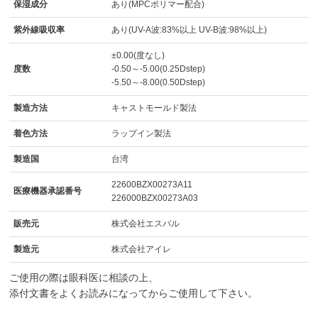
保湿成分
あり(MPCポリマー配合)
紫外線吸収率
あり(UV-A波:83%以上 UV-B波:98%以上)
±0.00(度なし)
度数
-0.50～-5.00(0.25Dstep)
-5.50～-8.00(0.50Dstep)
製造方法
キャストモールド製法
着色方法
ラップイン製法
製造国
台湾
22600BZX00273A11
医療機器承認番号
226000BZX00273A03
販売元
株式会社エスパル
製造元
株式会社アイレ
ご使用の際は眼科医に相談の上、
添付文書をよくお読みになってからご使用して下さい。