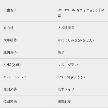
一生友子
WONYOUNG(ウォニョン)【IV
E】
えみ姉
大谷映美里
大塚萌香
かわにしみき(みきぽん)
北川景子
果歩
KIHO(きほ)
キム・ジアン
キム・ミンジュ
KYOKA(きょうか)
熊田来夢
黒木メイサ
倖田來未
紺野彩夏