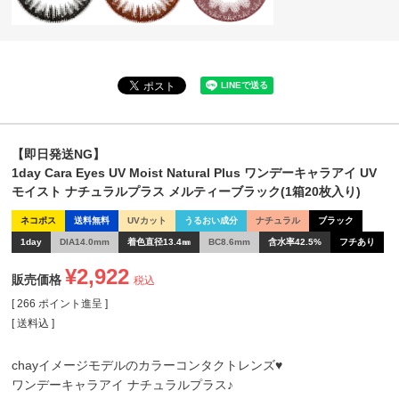
【即日発送NG】
1day Cara Eyes UV Moist Natural Plus ワンデーキャラアイ UV
モイスト ナチュラルプラス メルティーブラック(1箱20枚入り)
ネコポス
送料無料
UVカット
うるおい成分
ナチュラル
ブラック
1day
DIA14.0mm
着色直径13.4㎜
BC8.6mm
含水率42.5%
フチあり
¥
2,922
販売価格
税込
[
266
ポイント進呈 ]
送料込
chayイメージモデルのカラーコンタクトレンズ♥
ワンデーキャラアイ ナチュラルプラス♪