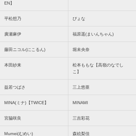
EN】
平松想乃
ぴょな
廣瀬麻伊
福原遥(まいんちゃん)
藤田ニコル(にこるん)
堀未央奈
本田紗来
松本ももな【高嶺のなでし
こ】
益若つばさ
三上悠亜
MINA(ミナ)【TWICE】
MINAMI
宮脇咲良
三吉彩花
Mumei(むめい)
森絵梨佳