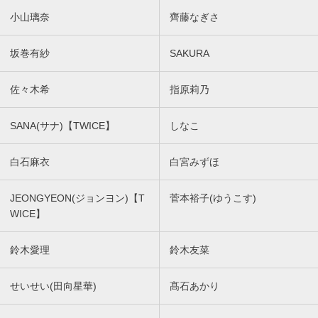
小山璃奈
齊藤なぎさ
坂巻有紗
SAKURA
佐々木希
指原莉乃
SANA(サナ)【TWICE】
しなこ
白石麻衣
白宮みずほ
JEONGYEON(ジョンヨン)【T
菅本裕子(ゆうこす)
WICE】
鈴木愛理
鈴木友菜
せいせい(田向星華)
髙石あかり