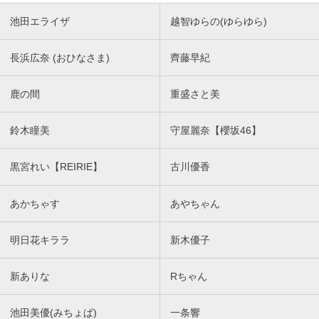
池田エライザ
越智ゆらの(ゆらゆら)
長浜広奈 (おひなさま)
齊藤早紀
鹿の間
重盛さと美
鈴木瞳美
守屋麗奈【櫻坂46】
黒宮れい【REIRIE】
古川優香
あかちゃす
あやちゃん
明日花キララ
新木優子
新ありな
Rちゃん
池田美優(みちょぱ)
一条響