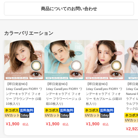
商品についてのお問い合わせ
【即日発送NG】
【即日発送NG】
【即日発送NG】
【即日発
1day CaraEyes FIORY ワ
1day CaraEyes FIORY ワ
1day CaraEyes FIORY ワ
1day Ca
ンデーキャラアイ フィオ
ンデーキャラアイ フィオ
ンデーキャラアイ フィオ
Natura
リー ブラウンブーケ (1箱
リー フラワーベージュ (1
リー モカブルーム (1箱10
ラアイ 
10枚入り)
箱10枚入り)
枚入り)
ラルプラ
ラック(
ネコポス
送料無料
ネコポス
送料無料
ネコポス
送料無料
UVカット
1day
UVカット
1day
UVカット
1day
ネコポ
UVカッ
¥
1,900
¥
1,900
¥
1,900
税込
税込
税込
¥
2,92