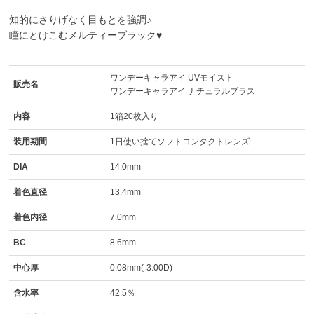
知的にさりげなく目もとを強調♪
瞳にとけこむメルティーブラック♥
ワンデーキャラアイ UVモイスト
販売名
ワンデーキャラアイ ナチュラルプラス
内容
1箱20枚入り
装用期間
1日使い捨てソフトコンタクトレンズ
DIA
14.0mm
着色直径
13.4mm
着色内径
7.0mm
BC
8.6mm
中心厚
0.08mm(-3.00D)
含水率
42.5％