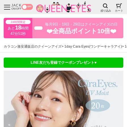
JACK
OFF
ON/OFF
絞り込み
カート
24時間限定
毎月9日・19日・29日はクイーンアイズの日
18
あと
時間
超得
❤️全商品ポイント10倍❤️
47分51秒
カラコン激安通販店のクイーンアイズ
1day Cara Eyes(ワンデーキャラアイ)
LINE友だち登録でクーポンプレゼント♥