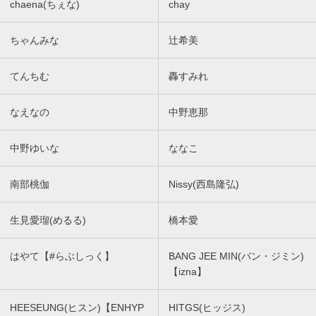
chaena(ちぇな)
chay
ちゃんみな
辻希美
てんちむ
轟すみれ
なえなの
中野恵那
中野ゆいな
ななこ
南部桃伽
Nissy(西島隆弘)
生見愛瑠(めるる)
橋本愛
はやて【#らぶしっく】
BANG JEE MIN(バン・ジミン)
【izna】
HEESEUNG(ヒスン)【ENHYP
HITGS(ヒッジス)