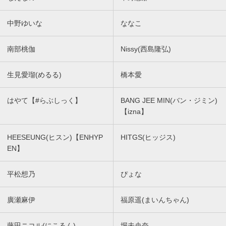
中野ゆいな
ななこ
南部桃伽
Nissy(西島隆弘)
生見愛瑠(めるる)
橋本愛
はやて【#らぶしっく】
BANG JEE MIN(バン・ジミン)
【izna】
HEESEUNG(ヒスン)【ENHYP
HITGS(ヒッジス)
EN】
平松想乃
ぴょな
廣瀬麻伊
福原遥(まいんちゃん)
藤田ニコル(にこるん)
堀未央奈