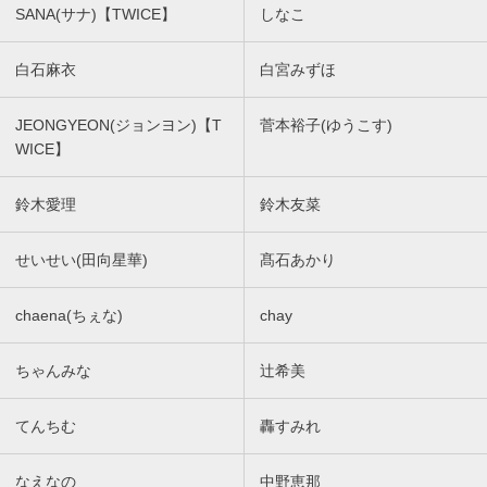
SANA(サナ)【TWICE】
しなこ
白石麻衣
白宮みずほ
JEONGYEON(ジョンヨン)【T
菅本裕子(ゆうこす)
WICE】
鈴木愛理
鈴木友菜
せいせい(田向星華)
髙石あかり
chaena(ちぇな)
chay
ちゃんみな
辻希美
てんちむ
轟すみれ
なえなの
中野恵那