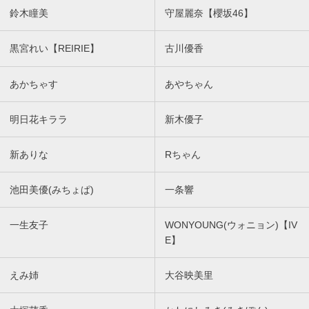
鈴木瞳美
守屋麗奈【櫻坂46】
黒宮れい【REIRIE】
古川優香
あかちゃす
あやちゃん
明日花キララ
新木優子
新ありな
Rちゃん
池田美優(みちょぱ)
一条響
一生友子
WONYOUNG(ウォニョン)【IV
E】
えみ姉
大谷映美里