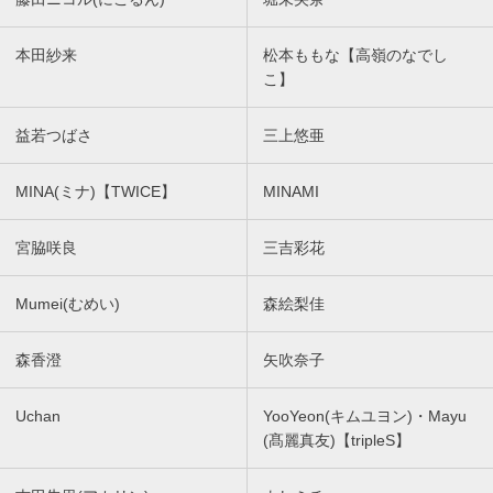
本田紗来
松本ももな【高嶺のなでし
こ】
益若つばさ
三上悠亜
MINA(ミナ)【TWICE】
MINAMI
宮脇咲良
三吉彩花
Mumei(むめい)
森絵梨佳
森香澄
矢吹奈子
Uchan
YooYeon(キムユヨン)・Mayu
(髙麗真友)【tripleS】