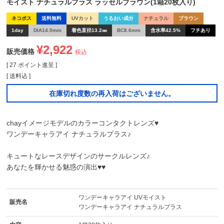
モイスト ナチュラルプラス ラッセルブラウン(1箱20枚入り)
ネコポス
送料無料
UVカット
うるおい成分
ナチュラル
ブラウン
1day
DIA14.0mm
着色直径13.2㎜
BC8.6mm
含水率42.5%
フチあり
¥
2,922
販売価格
税込
[
27
ポイント進呈 ]
送料込
在庫切れ度数の再入荷はございません。
chayイメージモデルのカラーコンタクトレンズ♥
ワンデーキャラアイ ナチュラルプラス♪
キュートなレースデザインのサークルレンズ♪
あなたを輝かせる魅惑の演出♥♥
ワンデーキャラアイ UVモイスト
販売名
ワンデーキャラアイ ナチュラルプラス