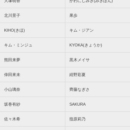
大塚萌香
かわにしみき(みきぽん)
北川景子
果歩
KIHO(きほ)
キム・ジアン
キム・ミンジュ
KYOKA(きょうか)
熊田来夢
黒木メイサ
倖田來未
紺野彩夏
小山璃奈
齊藤なぎさ
坂巻有紗
SAKURA
佐々木希
指原莉乃