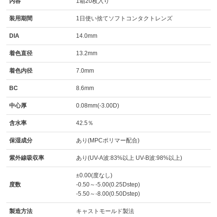
内容
1箱20枚入り
装用期間
1日使い捨てソフトコンタクトレンズ
DIA
14.0mm
着色直径
13.2mm
着色内径
7.0mm
BC
8.6mm
中心厚
0.08mm(-3.00D)
含水率
42.5％
保湿成分
あり(MPCポリマー配合)
紫外線吸収率
あり(UV-A波:83%以上 UV-B波:98%以上)
±0.00(度なし)
度数
-0.50～-5.00(0.25Dstep)
-5.50～-8.00(0.50Dstep)
製造方法
キャストモールド製法