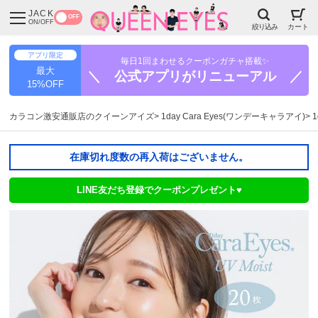
JACK
OFF
ON/OFF
絞り込み
カート
アプリ限定
毎日1回まわせるクーポンガチャ搭載✨
最大
＼ 公式アプリがリニューアル ／
15%OFF
カラコン激安通販店のクイーンアイズ
1day Cara Eyes(ワンデーキャラアイ)
在庫切れ度数の再入荷はございません。
LINE友だち登録でクーポンプレゼント♥