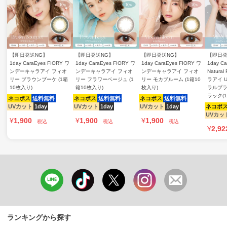
【即日発送NG】
【即日発送NG】
【即日発送NG】
【即日発
1day CaraEyes FIORY ワ
1day CaraEyes FIORY ワ
1day CaraEyes FIORY ワ
1day Ca
ンデーキャラアイ フィオ
ンデーキャラアイ フィオ
ンデーキャラアイ フィオ
Natura
リー ブラウンブーケ (1箱
リー フラワーベージュ (1
リー モカブルーム (1箱10
ラアイ 
10枚入り)
箱10枚入り)
枚入り)
ラルプラ
ラック(
ネコポス
送料無料
ネコポス
送料無料
ネコポス
送料無料
UVカット
1day
UVカット
1day
UVカット
1day
ネコポ
UVカッ
¥
1,900
¥
1,900
¥
1,900
税込
税込
税込
¥
2,92
ランキングから探す