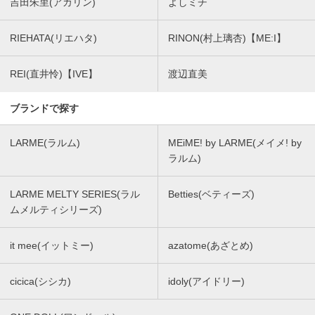
吉田朱里(アカリン)
よしミチ
RIEHATA(リエハタ)
RINON(村上璃杏)【ME:I】
REI(直井怜)【IVE】
渡辺直美
ブランドで探す
LARME(ラルム)
MEiME! by LARME(メイメ! by
ラルム)
LARME MELTY SERIES(ラル
Betties(ベティーズ)
ムメルティシリーズ)
it mee(イットミー)
azatome(あざとめ)
cicica(シシカ)
idoly(アイドリー)