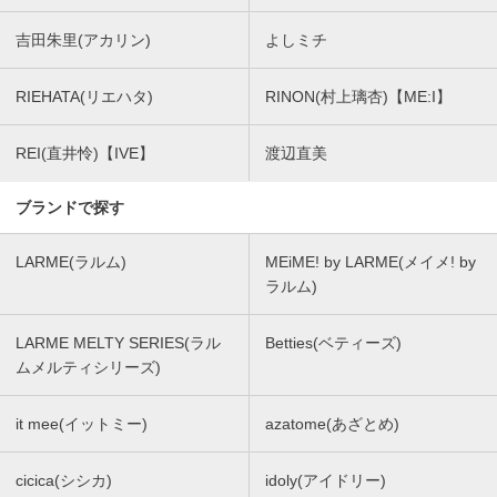
吉田朱里(アカリン)
よしミチ
RIEHATA(リエハタ)
RINON(村上璃杏)【ME:I】
REI(直井怜)【IVE】
渡辺直美
ブランドで探す
LARME(ラルム)
MEiME! by LARME(メイメ! by
ラルム)
LARME MELTY SERIES(ラル
Betties(ベティーズ)
ムメルティシリーズ)
it mee(イットミー)
azatome(あざとめ)
cicica(シシカ)
idoly(アイドリー)