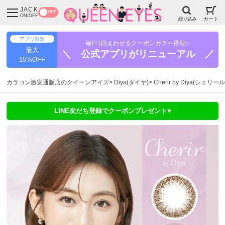
JACK
OFF
ON/OFF
絞り込み
カート
アプリ限定
毎日1回まわせるクーポンガチャ搭載✨
最大
＼ 公式アプリがリニューアル ／
15%OFF
カラコン激安通販店のクイーンアイズ
Diya(ダイヤ)
Cherir by Diya(シェリー
LINE友だち登録でクーポンプレゼント♥