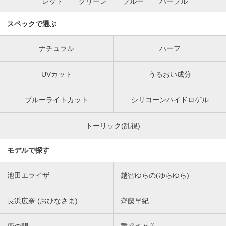
レッド
グリーン
ブルー
パープル
スペックで選ぶ
ナチュラル
ハーフ
UVカット
うるおい成分
ブルーライトカット
シリコーンハイドロゲル
トーリック(乱視)
モデルで探す
池田エライザ
越智ゆらの(ゆらゆら)
長浜広奈 (おひなさま)
齊藤早紀