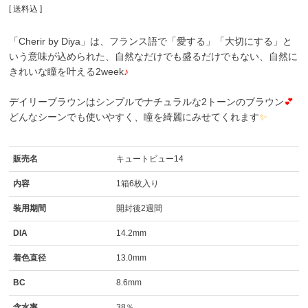
送料込
「Cherir by Diya」は、フランス語で「愛する」「大切にする」と
いう意味が込められた、自然なだけでも盛るだけでもない、自然に
きれいな瞳を叶える2week
♪
デイリーブラウンはシンプルでナチュラルな2トーンのブラウン
💕
どんなシーンでも使いやすく、瞳を綺麗にみせてくれます
✨
販売名
キュートビュー14
内容
1箱6枚入り
装用期間
開封後2週間
DIA
14.2mm
着色直径
13.0mm
BC
8.6mm
含水率
38％