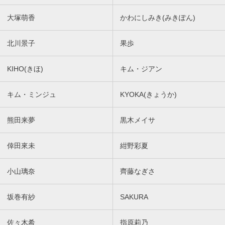
大塚萌香
かわにしみき(みきぽん)
北川景子
果歩
KIHO(きほ)
キム・ジアン
キム・ミンジュ
KYOKA(きょうか)
熊田来夢
黒木メイサ
倖田來未
紺野彩夏
小山璃奈
齊藤なぎさ
坂巻有紗
SAKURA
佐々木希
指原莉乃