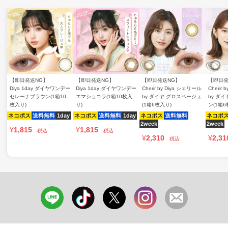
【即日発送NG】
【即日発送NG】
【即日発送NG】
【即日発
Diya 1day ダイヤワンデー
Diya 1day ダイヤワンデー
Cherir by Diya シェリール
Cherir
セレーナブラウン(1箱10
エマショコラ(1箱10枚入
by ダイヤ グロスベージュ
by ダ
枚入り)
り)
(1箱6枚入り)
ン(1箱6
ネコポス
送料無料
1day
ネコポス
送料無料
1day
ネコポス
送料無料
ネコポ
2week
2week
¥
1,815
¥
1,815
税込
税込
¥
2,310
¥
2,31
税込