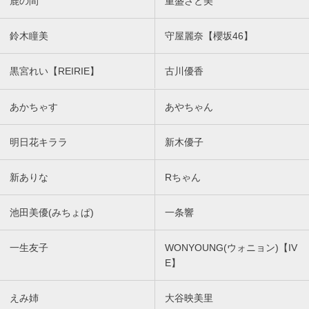
鹿の間
重盛さと美
鈴木瞳美
守屋麗奈【櫻坂46】
黒宮れい【REIRIE】
古川優香
あかちゃす
あやちゃん
明日花キララ
新木優子
新ありな
Rちゃん
池田美優(みちょぱ)
一条響
一生友子
WONYOUNG(ウォニョン)【IV
E】
えみ姉
大谷映美里