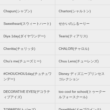
Chapun(シャプン)
Charton(シャルトン)
Sweetheart(スウィートハート)
せかいのふるーりー
Diya 1day(ダイヤワンデー)
Tearis(ティアリス)
Cheritta(チェリッタ)
CHALOR(チャロル)
Chu's me(チューズミー)
Chuu Lens(チューレンズ)
#CHOUCHOU1day(チュチュワ
Disney ディズニープリンセス
ンデー)
コレクション
DECORATIVE EYES(デコラテ
too cool for school(トゥークー
ィブアイズ)
ルフォースクール)
TOPARDS(トパーズ)
DopeWink(ドープウインク)