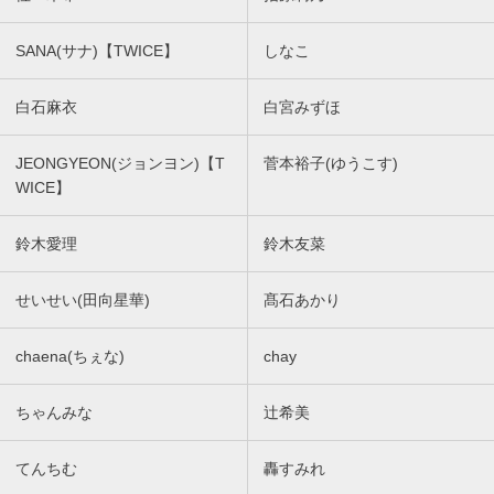
SANA(サナ)【TWICE】
しなこ
白石麻衣
白宮みずほ
JEONGYEON(ジョンヨン)【T
菅本裕子(ゆうこす)
WICE】
鈴木愛理
鈴木友菜
せいせい(田向星華)
髙石あかり
chaena(ちぇな)
chay
ちゃんみな
辻希美
てんちむ
轟すみれ