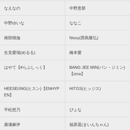
なえなの
中野恵那
中野ゆいな
ななこ
南部桃伽
Nissy(西島隆弘)
生見愛瑠(めるる)
橋本愛
はやて【#らぶしっく】
BANG JEE MIN(バン・ジミン)
【izna】
HEESEUNG(ヒスン)【ENHYP
HITGS(ヒッジス)
EN】
平松想乃
ぴょな
廣瀬麻伊
福原遥(まいんちゃん)