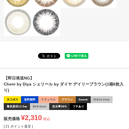
【即日発送NG】
Cherir by Diya シェリール by ダイヤ デイリーブラウン(1箱6枚入
り)
ネコポス
送料無料
ナチュラル
ブラウン
2week
DIA14.2mm
着色直径13.0㎜
BC8.6mm
含水率38%
フチあり
¥
2,310
販売価格
税込
[
21
ポイント進呈 ]