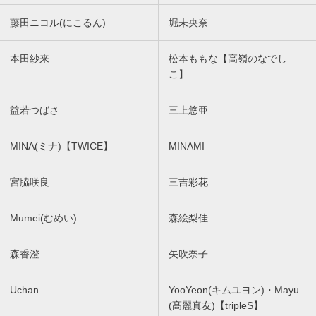
藤田ニコル(にこるん)
堀未央奈
本田紗来
松本ももな【高嶺のなでし
こ】
益若つばさ
三上悠亜
MINA(ミナ)【TWICE】
MINAMI
宮脇咲良
三吉彩花
Mumei(むめい)
森絵梨佳
森香澄
矢吹奈子
Uchan
YooYeon(キムユヨン)・Mayu
(髙麗真友)【tripleS】