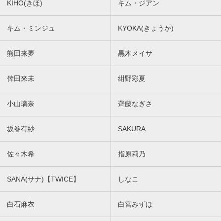
KIHO(きほ)
キム・ジアン
キム・ミンジュ
KYOKA(きょうか)
熊田来夢
黒木メイサ
倖田來未
紺野彩夏
小山璃奈
齊藤なぎさ
坂巻有紗
SAKURA
佐々木希
指原莉乃
SANA(サナ)【TWICE】
しなこ
白石麻衣
白宮みずほ