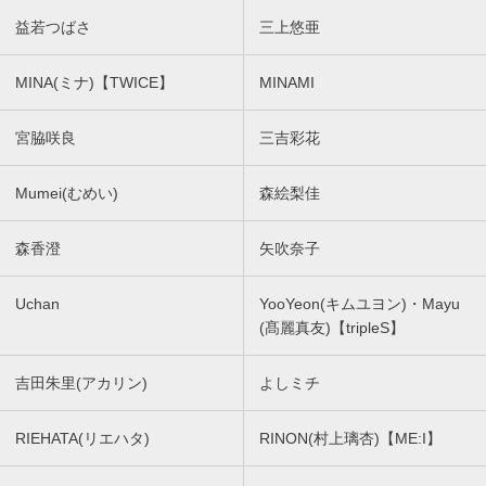
益若つばさ
三上悠亜
MINA(ミナ)【TWICE】
MINAMI
宮脇咲良
三吉彩花
Mumei(むめい)
森絵梨佳
森香澄
矢吹奈子
Uchan
YooYeon(キムユヨン)・Mayu
(髙麗真友)【tripleS】
吉田朱里(アカリン)
よしミチ
RIEHATA(リエハタ)
RINON(村上璃杏)【ME:I】