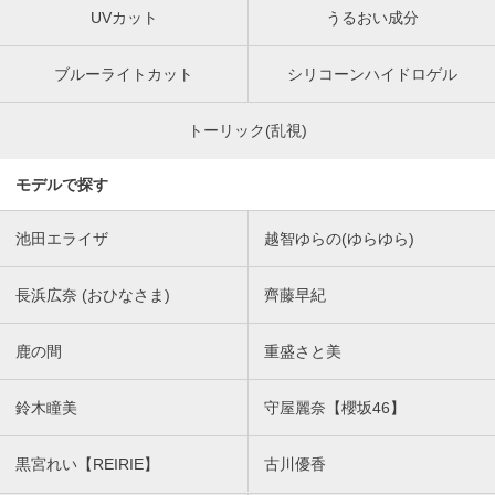
UVカット
うるおい成分
ブルーライトカット
シリコーンハイドロゲル
トーリック(乱視)
モデルで探す
池田エライザ
越智ゆらの(ゆらゆら)
長浜広奈 (おひなさま)
齊藤早紀
鹿の間
重盛さと美
鈴木瞳美
守屋麗奈【櫻坂46】
黒宮れい【REIRIE】
古川優香