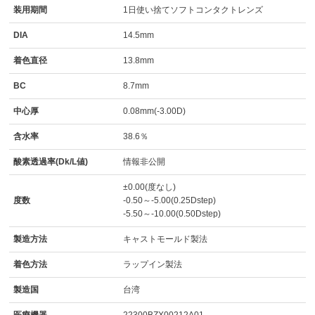
装用期間
1日使い捨てソフトコンタクトレンズ
DIA
14.5mm
着色直径
13.8mm
BC
8.7mm
中心厚
0.08mm(-3.00D)
含水率
38.6％
酸素透過率(Dk/L値)
情報非公開
±0.00(度なし)
度数
-0.50～-5.00(0.25Dstep)
-5.50～-10.00(0.50Dstep)
製造方法
キャストモールド製法
着色方法
ラップイン製法
製造国
台湾