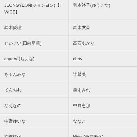
JEONGYEON(ジョンヨン)【T
菅本裕子(ゆうこす)
WICE】
鈴木愛理
鈴木友菜
せいせい(田向星華)
髙石あかり
chaena(ちぇな)
chay
ちゃんみな
辻希美
てんちむ
轟すみれ
なえなの
中野恵那
中野ゆいな
ななこ
南部桃伽
Nissy(西島隆弘)