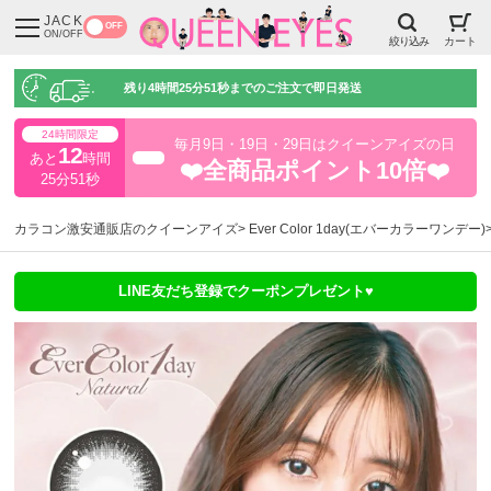
JACK
OFF
ON/OFF
絞り込み
カート
残り
4時間25分50秒
までのご注文で即日発送
24時間限定
毎月9日・19日・29日はクイーンアイズの日
12
あと
時間
超得
❤️全商品ポイント10倍❤️
25分51秒
カラコン激安通販店のクイーンアイズ
Ever Color 1day(エバーカラーワンデー)
LINE友だち登録でクーポンプレゼント♥