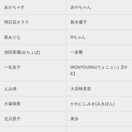
あかちゃす
あやちゃん
明日花キララ
新木優子
新ありな
Rちゃん
池田美優(みちょぱ)
一条響
一生友子
WONYOUNG(ウォニョン)【IV
E】
えみ姉
大谷映美里
大塚萌香
かわにしみき(みきぽん)
北川景子
果歩