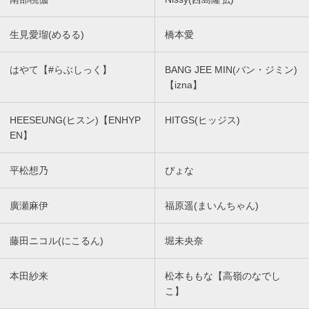
生見愛瑠(めるる)
橋本愛
はやて【#らぶしっく】
BANG JEE MIN(バン・ジミン)
【izna】
HEESEUNG(ヒスン)【ENHYP
HITGS(ヒッジス)
EN】
平松想乃
ぴょな
廣瀬麻伊
福原遥(まいんちゃん)
藤田ニコル(にこるん)
堀未央奈
本田紗来
松本ももな【高嶺のなでし
こ】