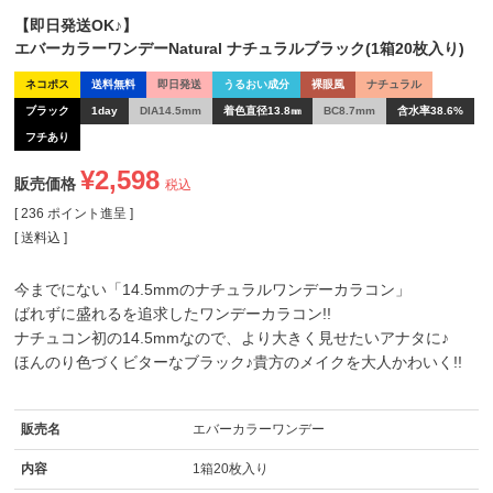
【即日発送OK♪】
エバーカラーワンデーNatural ナチュラルブラック(1箱20枚入り)
ネコポス
送料無料
即日発送
うるおい成分
裸眼風
ナチュラル
ブラック
1day
DIA14.5mm
着色直径13.8㎜
BC8.7mm
含水率38.6%
フチあり
¥
2,598
販売価格
税込
[
236
ポイント進呈 ]
送料込
今までにない「14.5mmのナチュラルワンデーカラコン」
ばれずに盛れるを追求したワンデーカラコン!!
ナチュコン初の14.5mmなので、より大きく見せたいアナタに♪
ほんのり色づくビターなブラック♪貴方のメイクを大人かわいく!!
販売名
エバーカラーワンデー
内容
1箱20枚入り