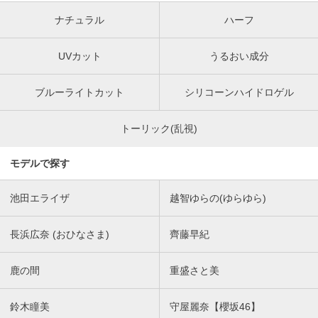
ナチュラル
ハーフ
UVカット
うるおい成分
ブルーライトカット
シリコーンハイドロゲル
トーリック(乱視)
モデルで探す
池田エライザ
越智ゆらの(ゆらゆら)
長浜広奈 (おひなさま)
齊藤早紀
鹿の間
重盛さと美
鈴木瞳美
守屋麗奈【櫻坂46】