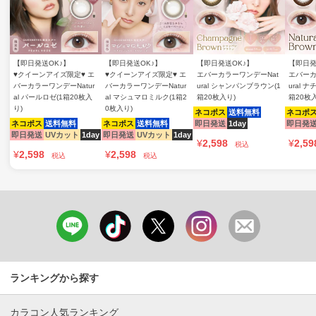
【即日発送OK♪】
【即日発送OK♪】
【即日発送OK♪】
【即日発
♥クイーンアイズ限定♥ エ
♥クイーンアイズ限定♥ エ
エバーカラーワンデーNat
エバーカ
バーカラーワンデーNatur
バーカラーワンデーNatur
ural シャンパンブラウン(1
ural 
al パールロゼ(1箱20枚入
al マシュマロミルク(1箱2
箱20枚入り)
箱20枚
り)
0枚入り)
ネコポス
送料無料
ネコポ
ネコポス
送料無料
ネコポス
送料無料
即日発送
1day
即日発
即日発送
UVカット
1day
即日発送
UVカット
1day
¥
2,598
¥
2,59
税込
¥
2,598
¥
2,598
税込
税込
ランキングから探す
カラコン人気ランキング