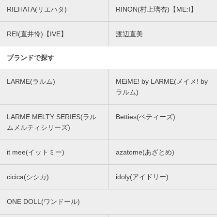
RIEHATA(リエハタ)
RINON(村上璃杏)【ME:I】
REI(直井怜)【IVE】
渡辺直美
ブランドで探す
LARME(ラルム)
MEiME! by LARME(メイメ! by
ラルム)
LARME MELTY SERIES(ラル
Betties(ベティーズ)
ムメルティシリーズ)
it mee(イットミー)
azatome(あざとめ)
cicica(シシカ)
idoly(アイドリー)
ONE DOLL(ワンドール)