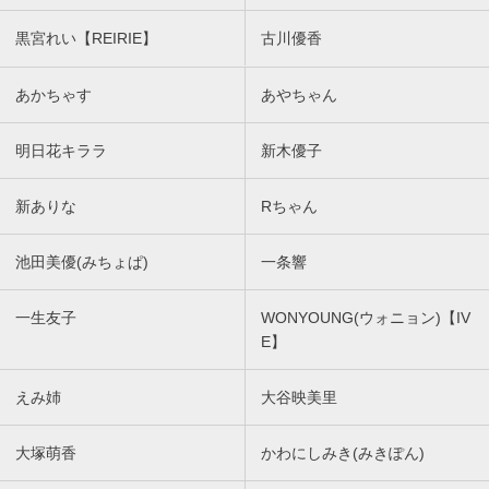
黒宮れい【REIRIE】
古川優香
あかちゃす
あやちゃん
明日花キララ
新木優子
新ありな
Rちゃん
池田美優(みちょぱ)
一条響
一生友子
WONYOUNG(ウォニョン)【IV
E】
えみ姉
大谷映美里
大塚萌香
かわにしみき(みきぽん)