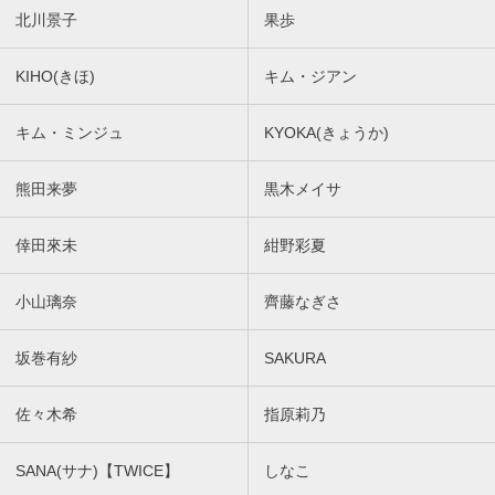
北川景子
果歩
KIHO(きほ)
キム・ジアン
キム・ミンジュ
KYOKA(きょうか)
熊田来夢
黒木メイサ
倖田來未
紺野彩夏
小山璃奈
齊藤なぎさ
坂巻有紗
SAKURA
佐々木希
指原莉乃
SANA(サナ)【TWICE】
しなこ