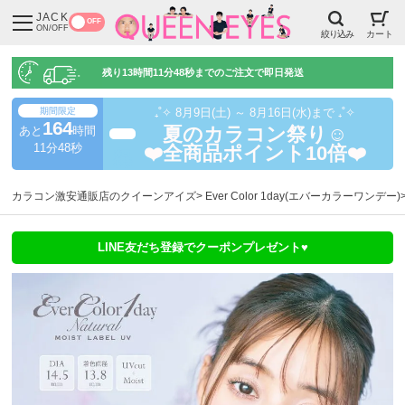
JACK
OFF
ON/OFF
絞り込み
カート
残り
13時間11分47秒
までのご注文で即日発送
期間限定
₊˚✧ 8月9日(土) ～ 8月16日(水)まで ₊˚✧
164
あと
時間
夏のカラコン祭り☺️
超得
11分47秒
❤️全商品ポイント10倍❤️
カラコン激安通販店のクイーンアイズ
Ever Color 1day(エバーカラーワンデー)
LINE友だち登録でクーポンプレゼント♥