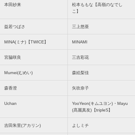
本田紗来
松本ももな【高嶺のなでし
こ】
益若つばさ
三上悠亜
MINA(ミナ)【TWICE】
MINAMI
宮脇咲良
三吉彩花
Mumei(むめい)
森絵梨佳
森香澄
矢吹奈子
Uchan
YooYeon(キムユヨン)・Mayu
(髙麗真友)【tripleS】
吉田朱里(アカリン)
よしミチ