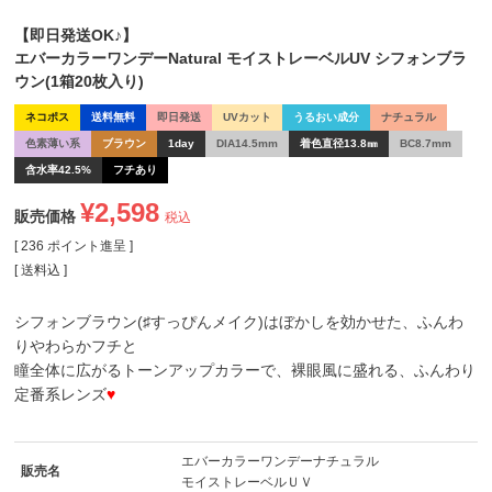
【即日発送OK♪】
エバーカラーワンデーNatural モイストレーベルUV シフォンブラ
ウン(1箱20枚入り)
ネコポス
送料無料
即日発送
UVカット
うるおい成分
ナチュラル
色素薄い系
ブラウン
1day
DIA14.5mm
着色直径13.8㎜
BC8.7mm
含水率42.5%
フチあり
¥
2,598
販売価格
税込
[
236
ポイント進呈 ]
送料込
シフォンブラウン(♯すっぴんメイク)はぼかしを効かせた、ふんわ
りやわらかフチと
瞳全体に広がるトーンアップカラーで、裸眼風に盛れる、ふんわり
定番系レンズ
♥
エバーカラーワンデーナチュラル
販売名
モイストレーベルＵＶ