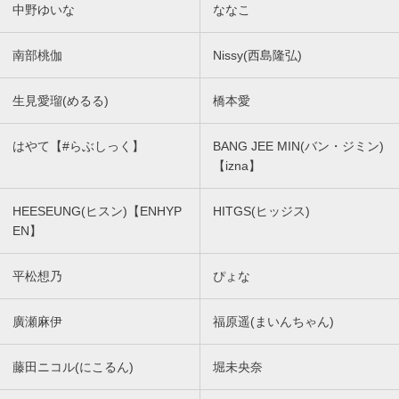
中野ゆいな
ななこ
南部桃伽
Nissy(西島隆弘)
生見愛瑠(めるる)
橋本愛
はやて【#らぶしっく】
BANG JEE MIN(バン・ジミン)
【izna】
HEESEUNG(ヒスン)【ENHYP
HITGS(ヒッジス)
EN】
平松想乃
ぴょな
廣瀬麻伊
福原遥(まいんちゃん)
藤田ニコル(にこるん)
堀未央奈