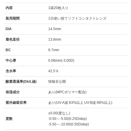
内容
1箱20枚入り
装用期間
1日使い捨てソフトコンタクトレンズ
DIA
14.5mm
着色直径
13.8mm
BC
8.7mm
中心厚
0.08mm(-3.00D)
含水率
42.5％
酸素透過率(Dk/L値)
情報非公開
保湿成分
あり(MPCポリマー配合)
紫外線吸収率
あり(UV-A波:83%以上 UV-B波:98%以上)
±0.00(度なし)
度数
-0.50～-5.00(0.25Dstep)
-5.50～-10.00(0.50Dstep)