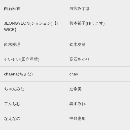
白石麻衣
白宮みずほ
JEONGYEON(ジョンヨン)【T
菅本裕子(ゆうこす)
WICE】
鈴木愛理
鈴木友菜
せいせい(田向星華)
髙石あかり
chaena(ちぇな)
chay
ちゃんみな
辻希美
てんちむ
轟すみれ
なえなの
中野恵那