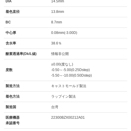
DIA
14.5mm
着色直径
13.8mm
BC
8.7mm
中心厚
0.08mm(-3.00D)
含水率
38.6％
酸素透過率(Dk/L値)
情報非公開
±0.00(度なし)
度数
-0.50～-5.00(0.25Dstep)
-5.50～-10.00(0.50Dstep)
製造方法
キャストモールド製法
着色方法
ラップイン製法
製造国
台湾
医療機器
22300BZX00212A01
承認番号