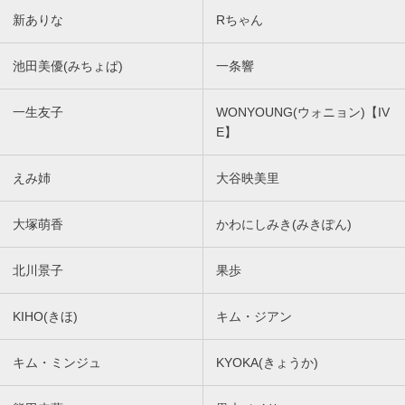
新ありな
Rちゃん
池田美優(みちょぱ)
一条響
一生友子
WONYOUNG(ウォニョン)【IV
E】
えみ姉
大谷映美里
大塚萌香
かわにしみき(みきぽん)
北川景子
果歩
KIHO(きほ)
キム・ジアン
キム・ミンジュ
KYOKA(きょうか)