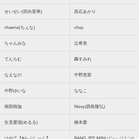
せいせい(田向星華)
髙石あかり
chaena(ちぇな)
chay
ちゃんみな
辻希美
てんちむ
轟すみれ
なえなの
中野恵那
中野ゆいな
ななこ
南部桃伽
Nissy(西島隆弘)
生見愛瑠(めるる)
橋本愛
はやて【#らぶしっく】
BANG JEE MIN(バン・ジミン)