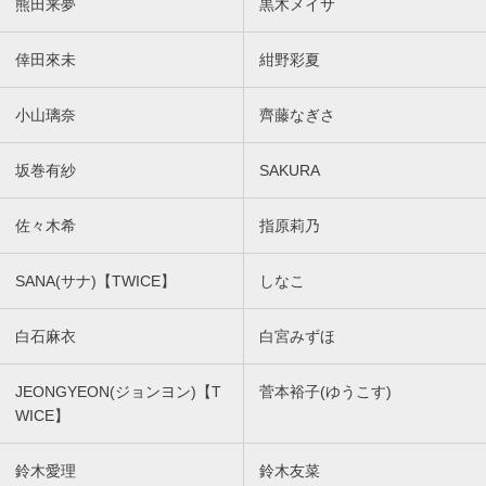
熊田来夢
黒木メイサ
倖田來未
紺野彩夏
小山璃奈
齊藤なぎさ
坂巻有紗
SAKURA
佐々木希
指原莉乃
SANA(サナ)【TWICE】
しなこ
白石麻衣
白宮みずほ
JEONGYEON(ジョンヨン)【T
菅本裕子(ゆうこす)
WICE】
鈴木愛理
鈴木友菜