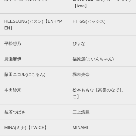
【izna】
HEESEUNG(ヒスン)【ENHYP
HITGS(ヒッジス)
EN】
平松想乃
ぴょな
廣瀬麻伊
福原遥(まいんちゃん)
藤田ニコル(にこるん)
堀未央奈
本田紗来
松本ももな【高嶺のなでし
こ】
益若つばさ
三上悠亜
MINA(ミナ)【TWICE】
MINAMI