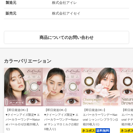
製造元
株式会社アイレ
販売元
株式会社アイセイ
商品についてのお問い合わせ
【即日発送OK♪】
【即日発送OK♪】
【即日発送OK♪】
【即日発
♥クイーンアイズ限定♥ エ
♥クイーンアイズ限定♥ エ
エバーカラーワンデーNat
エバーカ
バーカラーワンデーNatur
バーカラーワンデーNatur
ural シャンパンブラウン(1
ural 
al パールロゼ(1箱20枚入
al マシュマロミルク(1箱2
箱20枚入り)
箱20枚
り)
0枚入り)
ネコポス
送料無料
ネコポ