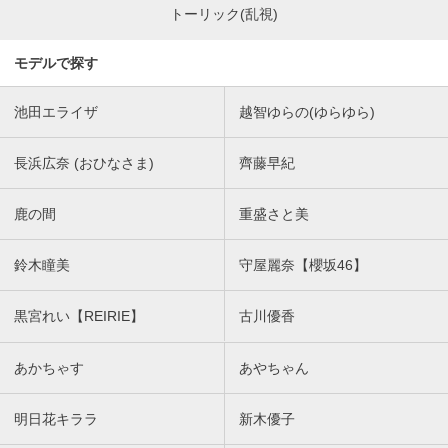
トーリック(乱視)
モデルで探す
池田エライザ
越智ゆらの(ゆらゆら)
長浜広奈 (おひなさま)
齊藤早紀
鹿の間
重盛さと美
鈴木瞳美
守屋麗奈【櫻坂46】
黒宮れい【REIRIE】
古川優香
あかちゃす
あやちゃん
明日花キララ
新木優子