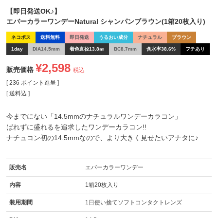
【即日発送OK♪】
エバーカラーワンデーNatural シャンパンブラウン(1箱20枚入り)
ネコポス
送料無料
即日発送
うるおい成分
ナチュラル
ブラウン
1day
DIA14.5mm
着色直径13.8㎜
BC8.7mm
含水率38.6%
フチあり
¥
2,598
販売価格
税込
[
236
ポイント進呈 ]
送料込
今までにない「14.5mmのナチュラルワンデーカラコン」
ばれずに盛れるを追求したワンデーカラコン!!
ナチュコン初の14.5mmなので、より大きく見せたいアナタに♪
販売名
エバーカラーワンデー
内容
1箱20枚入り
装用期間
1日使い捨てソフトコンタクトレンズ