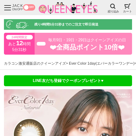
JACK
OFF
ON/OFF
絞り込み
カート
残り
4時間5分30秒
までのご注文で即日発送
24時間限定
毎月9日・19日・29日はクイーンアイズの日
12
あと
時間
超得
❤️全商品ポイント10倍❤️
5分30秒
カラコン激安通販店のクイーンアイズ
Ever Color 1day(エバーカラーワンデー)
LINE友だち登録でクーポンプレゼント♥