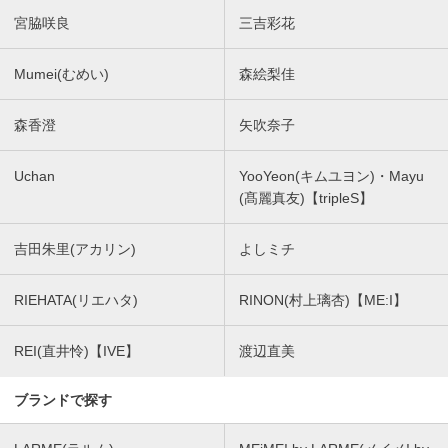
宮脇咲良
三吉彩花
Mumei(むめい)
森絵梨佳
森香澄
矢吹奈子
Uchan
YooYeon(キムユヨン)・Mayu
(髙麗真友)【tripleS】
吉田朱里(アカリン)
よしミチ
RIEHATA(リエハタ)
RINON(村上璃杏)【ME:I】
REI(直井怜)【IVE】
渡辺直美
ブランドで探す