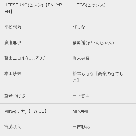
HEESEUNG(ヒスン)【ENHYP
HITGS(ヒッジス)
EN】
平松想乃
ぴょな
廣瀬麻伊
福原遥(まいんちゃん)
藤田ニコル(にこるん)
堀未央奈
本田紗来
松本ももな【高嶺のなでし
こ】
益若つばさ
三上悠亜
MINA(ミナ)【TWICE】
MINAMI
宮脇咲良
三吉彩花