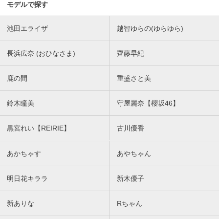
モデルで探す
池田エライザ
越智ゆらの(ゆらゆら)
長浜広奈 (おひなさま)
齊藤早紀
鹿の間
重盛さと美
鈴木瞳美
守屋麗奈【櫻坂46】
黒宮れい【REIRIE】
古川優香
あかちゃす
あやちゃん
明日花キララ
新木優子
新ありな
Rちゃん