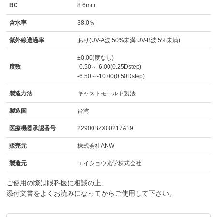
BC
8.6mm
含水率
38.0％
紫外線透過率
あり(UV-A波:50%未満 UV-B波:5%未満)
±0.00(度なし)
度数
-0.50～-6.00(0.25Dstep)
-6.50～-10.00(0.50Dstep)
製造方法
キャストモールド製法
製造国
台湾
医療機器承認番号
22900BZX00217A19
販売元
株式会社ANW
製造元
エイショウ光学株式会社
ご使用の際は眼科医に相談の上、
添付文書をよくお読みになってからご使用して下さい。