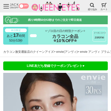
JACK
OFF
ON/OFF
絞り込み
カート
残り
9時間50分52秒
までのご注文で即日発送
本日限定
✧ゾロ目の日の特別クーポン✧
クーポンコード
17
カラコン全品
あと
時間
超得
zorome
⭐10％OFF⭐
50分52秒
カラコン激安通販店のクイーンアイズ
envie(アンヴィ)
envie アンヴィ プラ
LINE友だち登録でクーポンプレゼント♥