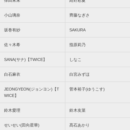
倖田來未
紺野彩夏
小山璃奈
齊藤なぎさ
坂巻有紗
SAKURA
佐々木希
指原莉乃
SANA(サナ)【TWICE】
しなこ
白石麻衣
白宮みずほ
JEONGYEON(ジョンヨン)【T
菅本裕子(ゆうこす)
WICE】
鈴木愛理
鈴木友菜
せいせい(田向星華)
髙石あかり