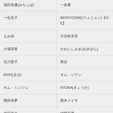
池田美優(みちょぱ)
一条響
一生友子
WONYOUNG(ウォニョン)【IV
E】
えみ姉
大谷映美里
大塚萌香
かわにしみき(みきぽん)
北川景子
果歩
KIHO(きほ)
キム・ジアン
キム・ミンジュ
KYOKA(きょうか)
熊田来夢
黒木メイサ