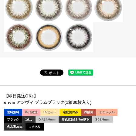
【即日発送OK♪】
envie アンヴィ プラムブラック(1箱30枚入り)
送料無料
即日発送
UVカット
宅配便のみ
裸眼風
ナチュラル
ブラック
1day
DIA14.0mm
着色直径12.9㎜以下
BC8.6mm
含水率38%
フチあり