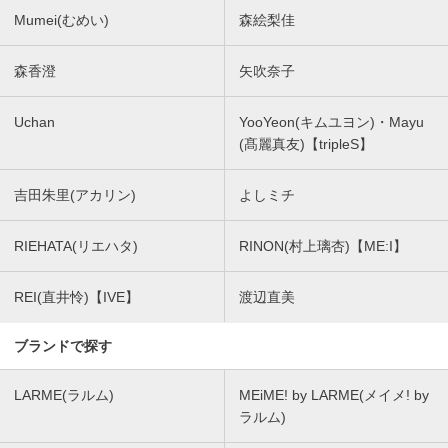
Mumei(むめい)
森絵梨佳
森香澄
矢吹奈子
Uchan
YooYeon(キムユヨン)・Mayu
(髙麗真友)【tripleS】
吉田朱里(アカリン)
よしミチ
RIEHATA(リエハタ)
RINON(村上璃杏)【ME:I】
REI(直井怜)【IVE】
渡辺直美
ブランドで探す
LARME(ラルム)
MEiME! by LARME(メイメ! by
ラルム)