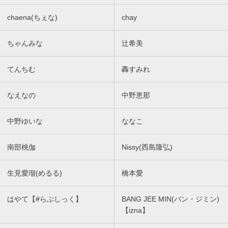
chaena(ちぇな)
chay
ちゃんみな
辻希美
てんちむ
轟すみれ
なえなの
中野恵那
中野ゆいな
ななこ
南部桃伽
Nissy(西島隆弘)
生見愛瑠(めるる)
橋本愛
はやて【#らぶしっく】
BANG JEE MIN(バン・ジミン)
【izna】