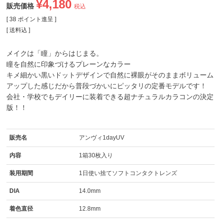
¥
4,180
販売価格
税込
[
38
ポイント進呈 ]
送料込
メイクは「瞳」からはじまる。
瞳を自然に印象づけるプレーンなカラー
キメ細かい黒いドットデザインで自然に裸眼がそのままボリューム
アップした感じだから普段づかいにピッタリの定番モデルです！
会社・学校でもデイリーに装着できる超ナチュラルカラコンの決定
版！！
販売名
アンヴィ1dayUV
内容
1箱30枚入り
装用期間
1日使い捨てソフトコンタクトレンズ
DIA
14.0mm
着色直径
12.8mm