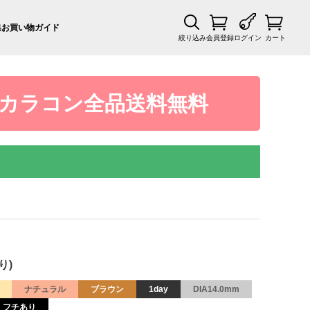
集
お買い物ガイド
絞り込み
会員登録
ログイン
カート
カラコン全品送料無料
り)
ナチュラル
ブラウン
1day
DIA14.0mm
フチあり