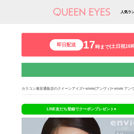
人気ラ
17
即日配送
(土日祝16時
時まで
カラコン激安通販店のクイーンアイズ
envie(アンヴィ)
envie ア
LINE友だち登録でクーポンプレゼント♥