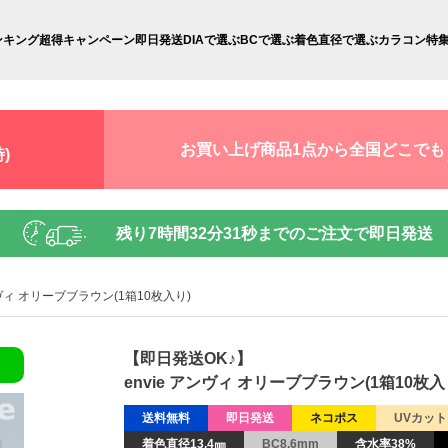
ンキング
超得キャンペーン
即日発送
DIAで選ぶ
BCで選ぶ
着色直径で選ぶ
カラコン特
お買い上げ商品1点から全国どこでも
)
残り
7時間32分29秒
までのご注文で即日発送
ンヴィ オリーブブラウン(1箱10枚入り)
【即日発送OK♪】
envie アンヴィ オリーブブラウン(1箱10枚入
送料無料
即日発送
ネコポス
UVカット
着色直径13.4㎜
BC8.6mm
含水率38%