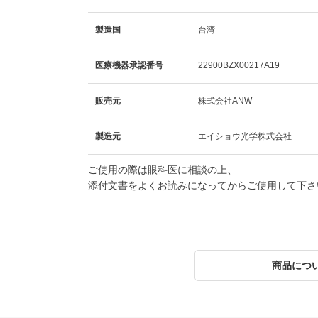
製造国
台湾
医療機器承認番号
22900BZX00217A19
販売元
株式会社ANW
製造元
エイショウ光学株式会社
ご使用の際は眼科医に相談の上、
添付文書をよくお読みになってからご使用して下さ
商品につ