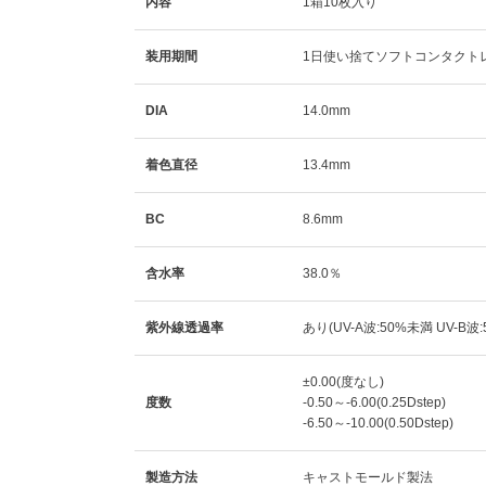
内容
1箱10枚入り
装用期間
1日使い捨てソフトコンタクト
DIA
14.0mm
着色直径
13.4mm
BC
8.6mm
含水率
38.0％
紫外線透過率
あり(UV-A波:50%未満 UV-B波
±0.00(度なし)
度数
-0.50～-6.00(0.25Dstep)
-6.50～-10.00(0.50Dstep)
製造方法
キャストモールド製法