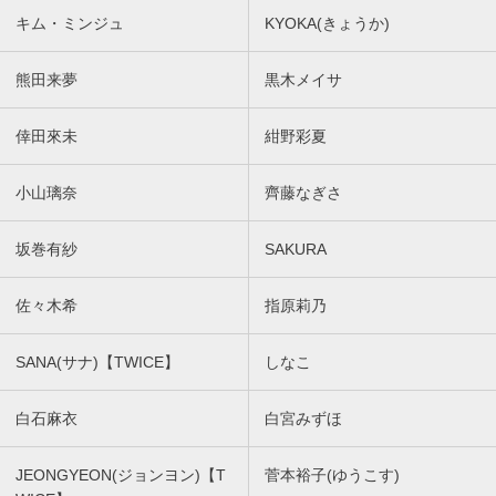
キム・ミンジュ
KYOKA(きょうか)
熊田来夢
黒木メイサ
倖田來未
紺野彩夏
小山璃奈
齊藤なぎさ
坂巻有紗
SAKURA
佐々木希
指原莉乃
SANA(サナ)【TWICE】
しなこ
白石麻衣
白宮みずほ
JEONGYEON(ジョンヨン)【T
菅本裕子(ゆうこす)