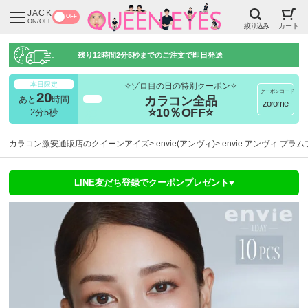
JACK
OFF
ON/OFF
絞り込み
カート
残り
12時間2分3秒
までのご注文で即日発送
本日限定
✧ゾロ目の日の特別クーポン✧
クーポンコード
20
カラコン全品
あと
時間
超得
zorome
⭐10％OFF⭐
2分4秒
カラコン激安通販店のクイーンアイズ
envie(アンヴィ)
envie アンヴィ プラ
LINE友だち登録でクーポンプレゼント♥