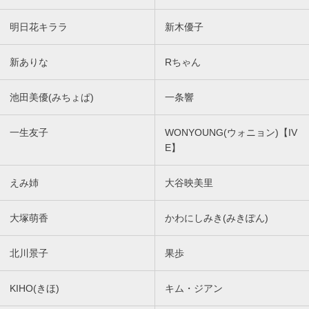
明日花キララ
新木優子
新ありな
Rちゃん
池田美優(みちょぱ)
一条響
一生友子
WONYOUNG(ウォニョン)【IV
E】
えみ姉
大谷映美里
大塚萌香
かわにしみき(みきぽん)
北川景子
果歩
KIHO(きほ)
キム・ジアン