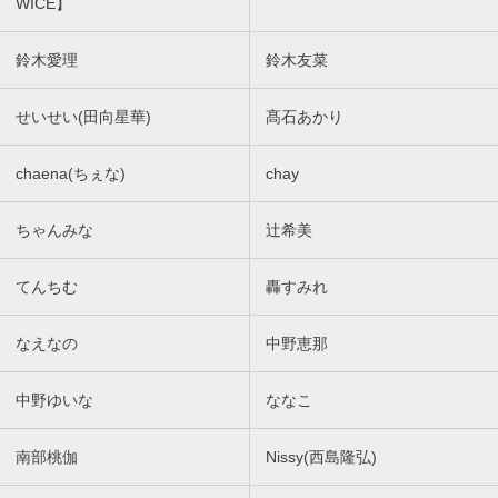
WICE】
鈴木愛理
鈴木友菜
せいせい(田向星華)
髙石あかり
chaena(ちぇな)
chay
ちゃんみな
辻希美
てんちむ
轟すみれ
なえなの
中野恵那
中野ゆいな
ななこ
南部桃伽
Nissy(西島隆弘)