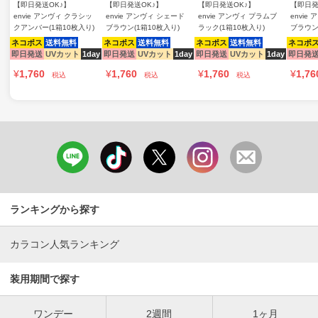
【即日発送OK♪】
【即日発送OK♪】
【即日発送OK♪】
【即日発
envie アンヴィ クラシッ
envie アンヴィ シェード
envie アンヴィ プラムブ
envie
クアンバー(1箱10枚入り)
ブラウン(1箱10枚入り)
ラック(1箱10枚入り)
ブラウン
ネコポス
送料無料
ネコポス
送料無料
ネコポス
送料無料
ネコポ
即日発送
UVカット
1day
即日発送
UVカット
1day
即日発送
UVカット
1day
即日発
¥
1,760
¥
1,760
¥
1,760
¥
1,76
税込
税込
税込
ランキングから探す
カラコン人気ランキング
装用期間で探す
ワンデー
2週間
1ヶ月