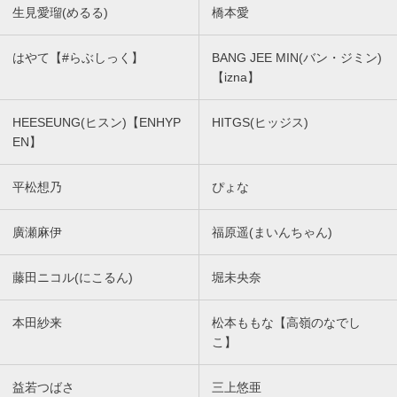
生見愛瑠(めるる)
橋本愛
はやて【#らぶしっく】
BANG JEE MIN(バン・ジミン)
【izna】
HEESEUNG(ヒスン)【ENHYP
HITGS(ヒッジス)
EN】
平松想乃
ぴょな
廣瀬麻伊
福原遥(まいんちゃん)
藤田ニコル(にこるん)
堀未央奈
本田紗来
松本ももな【高嶺のなでし
こ】
益若つばさ
三上悠亜