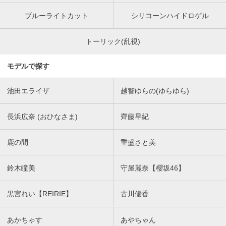
ブルーライトカット
シリコーンハイドロゲル
トーリック(乱視)
モデルで探す
池田エライザ
越智ゆらの(ゆらゆら)
長浜広奈 (おひなさま)
齊藤早紀
鹿の間
重盛さと美
鈴木瞳美
守屋麗奈【櫻坂46】
黒宮れい【REIRIE】
古川優香
あかちゃす
あやちゃん