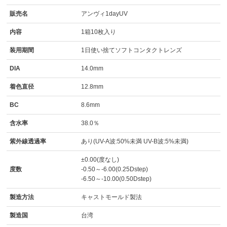
販売名
アンヴィ1dayUV
内容
1箱10枚入り
装用期間
1日使い捨てソフトコンタクトレンズ
DIA
14.0mm
着色直径
12.8mm
BC
8.6mm
含水率
38.0％
紫外線透過率
あり(UV-A波:50%未満 UV-B波:5%未満)
±0.00(度なし)
度数
-0.50～-6.00(0.25Dstep)
-6.50～-10.00(0.50Dstep)
製造方法
キャストモールド製法
製造国
台湾