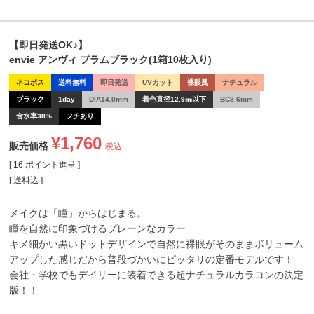
【即日発送OK♪】
envie アンヴィ プラムブラック(1箱10枚入り)
ネコポス
送料無料
即日発送
UVカット
裸眼風
ナチュラル
ブラック
1day
DIA14.0mm
着色直径12.9㎜以下
BC8.6mm
含水率38%
フチあり
¥
1,760
販売価格
税込
[
16
ポイント進呈 ]
送料込
メイクは「瞳」からはじまる。
瞳を自然に印象づけるプレーンなカラー
キメ細かい黒いドットデザインで自然に裸眼がそのままボリューム
アップした感じだから普段づかいにピッタリの定番モデルです！
会社・学校でもデイリーに装着できる超ナチュラルカラコンの決定
版！！