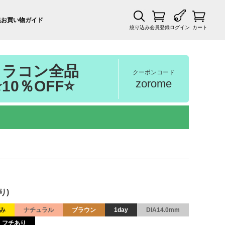
集
お買い物ガイド
絞り込み
会員登録
ログイン
カート
カラコン全品
クーポンコード
zorome
⭐10％OFF⭐
り)
み
ナチュラル
ブラウン
1day
DIA14.0mm
フチあり