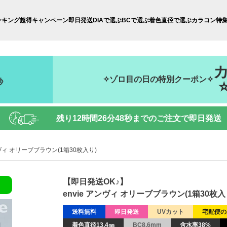
ンキング
超得キャンペーン
即日発送
DIAで選ぶ
BCで選ぶ
着色直径で選ぶ
カラコン特
✧ゾロ目の日の特別クーポン✧
秒
残り
12時間26分47秒
までのご注文で即日発送
ンヴィ オリーブブラウン(1箱30枚入り)
【即日発送OK♪】
envie アンヴィ オリーブブラウン(1箱30枚入
送料無料
即日発送
UVカット
宅配便の
着色直径13.4㎜
BC8.6mm
含水率38%