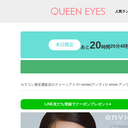
人気ラ
20
本日限定
26分47
あと
時間
カラコン激安通販店のクイーンアイズ
envie(アンヴィ)
envie ア
LINE友だち登録でクーポンプレゼント♥