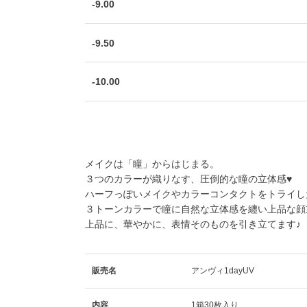
-9.00
-9.50
-10.00
メイクは「瞳」からはじまる。
３つのカラーが織りなす、圧倒的な瞳の立体感♥
ハーフっぽいメイクやカラーコンタクトをトライし
３トーンカラーで瞳に自然な立体感を纏い上品な顔
上品に、華やかに、表情そのものを引き立てます♪
販売名
アンヴィ1dayUV
内容
1箱30枚入り