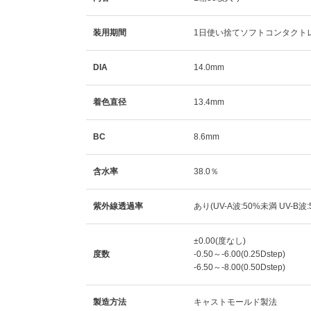
装用期間
1日使い捨てソフトコンタクト
DIA
14.0mm
着色直径
13.4mm
BC
8.6mm
含水率
38.0％
紫外線透過率
あり(UV-A波:50%未満 UV-B波
±0.00(度なし)
度数
-0.50～-6.00(0.25Dstep)
-6.50～-8.00(0.50Dstep)
製造方法
キャストモールド製法