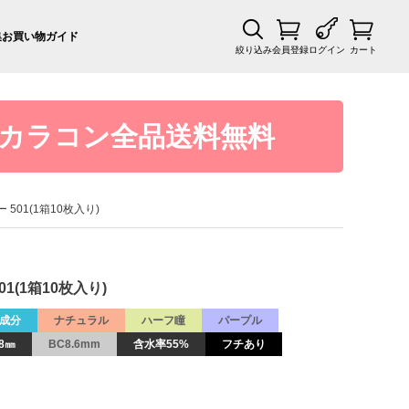
集
お買い物ガイド
絞り込み
会員登録
ログイン
カート
カラコン全品送料無料
ー 501(1箱10枚入り)
01(1箱10枚入り)
成分
ナチュラル
ハーフ瞳
パープル
8㎜
BC8.6mm
含水率55%
フチあり