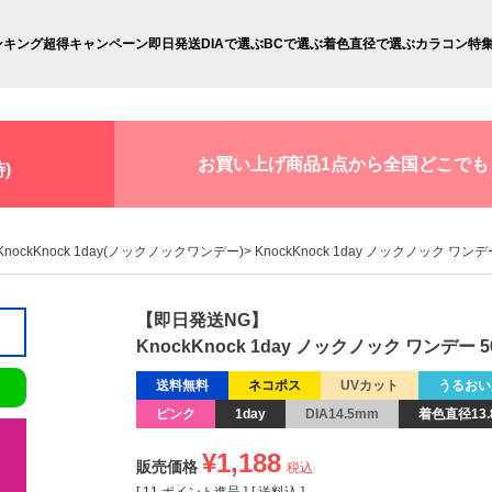
ンキング
超得キャンペーン
即日発送
DIAで選ぶ
BCで選ぶ
着色直径で選ぶ
カラコン特
お買い上げ商品1点から全国どこでも
)
KnockKnock 1day(ノックノックワンデー)
KnockKnock 1day ノックノック ワンデ
【即日発送NG】
KnockKnock 1day ノックノック ワンデー 5
送料無料
ネコポス
UVカット
うるおい
ピンク
1day
DIA14.5mm
着色直径13.
¥
1,188
販売価格
税込