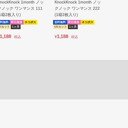
nockKnock 1month ノッ
KnockKnock 1month ノッ
KnockKn
クノック ワンマンス 111
クノック ワンマンス 222
クノック 
(1箱2枚入り)
(1箱2枚入り)
(1箱2枚
料無料
即日発送
ネコポス
送料無料
即日発送
ネコポス
送料無料
即
Vカット
1ヶ月
UVカット
1ヶ月
UVカット
1,188
1,188
1,188
¥
¥
税込
税込