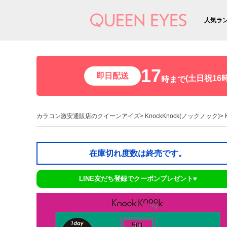
人気ラ
17
即日配送
(土日祝16時
時まで
カラコン激安通販店のクイーンアイズ
KnockKnock(ノックノック)
在庫切れ度数は終売です。
LINE友だち登録でクーポンプレゼント♥