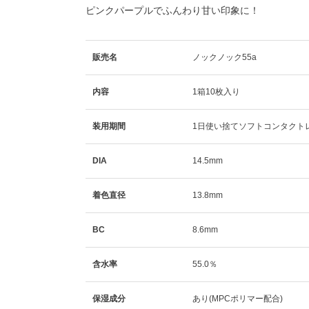
ピンクパープルでふんわり甘い印象に！
販売名
ノックノック55a
内容
1箱10枚入り
装用期間
1日使い捨てソフトコンタクト
DIA
14.5mm
着色直径
13.8mm
BC
8.6mm
含水率
55.0％
保湿成分
あり(MPCポリマー配合)