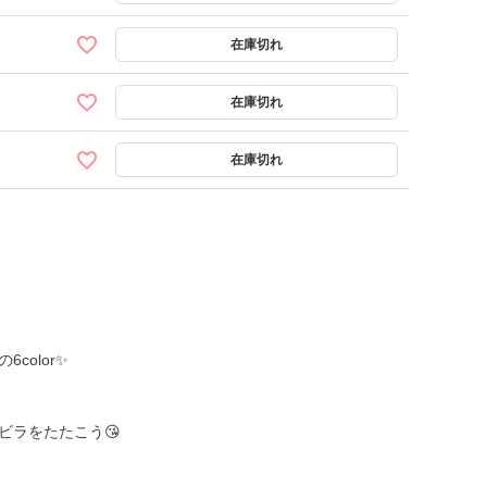
color✨
ビラをたたこう😘