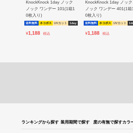
KnockKnock 1day ノック
KnockKnock 1day ノック
ノック ワンデー 101(1箱1
ノック ワンデー 401(1箱
0枚入り)
0枚入り)
送料無料
ネコポス
UVカット
1day
送料無料
ネコポス
UVカット
1d
1,188
1,188
¥
¥
税込
税込
ランキングから探す
装用期間で探す
度の有無で探す
カラ