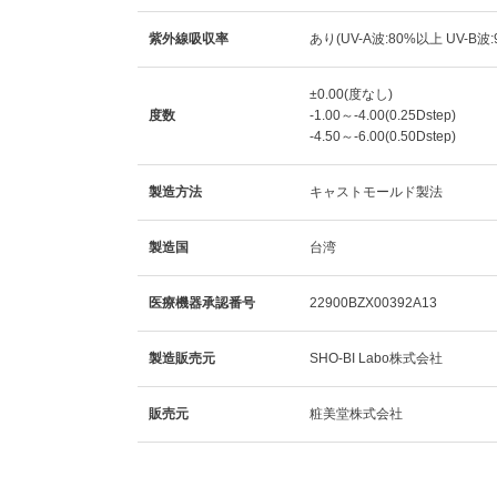
紫外線吸収率
あり(UV-A波:80%以上 UV-B波
±0.00(度なし)
度数
-1.00～-4.00(0.25Dstep)
-4.50～-6.00(0.50Dstep)
製造方法
キャストモールド製法
製造国
台湾
医療機器承認番号
22900BZX00392A13
製造販売元
SHO-BI Labo株式会社
販売元
粧美堂株式会社