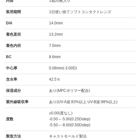
内容
1箱20枚入り
装用期間
1日使い捨てソフトコンタクトレンズ
DIA
14.0mm
着色直径
13.2mm
着色内径
7.0mm
BC
8.6mm
中心厚
0.08mm(-3.00D)
含水率
42.5％
保湿成分
あり(MPCポリマー配合)
紫外線吸収率
あり(UV-A波:83%以上 UV-B波:98%以上)
±0.00(度なし)
度数
-0.50～-5.00(0.25Dstep)
-5.50～-8.00(0.50Dstep)
製造方法
キャストモールド製法