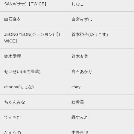
SANA(サナ)【TWICE】
しなこ
白石麻衣
白宮みずほ
JEONGYEON(ジョンヨン)【T
菅本裕子(ゆうこす)
WICE】
鈴木愛理
鈴木友菜
せいせい(田向星華)
髙石あかり
chaena(ちぇな)
chay
ちゃんみな
辻希美
てんちむ
轟すみれ
なえなの
中野恵那