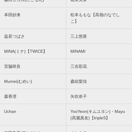
本田紗来
松本ももな【高嶺のなでし
こ】
益若つばさ
三上悠亜
MINA(ミナ)【TWICE】
MINAMI
宮脇咲良
三吉彩花
Mumei(むめい)
森絵梨佳
森香澄
矢吹奈子
Uchan
YooYeon(キムユヨン)・Mayu
(髙麗真友)【tripleS】