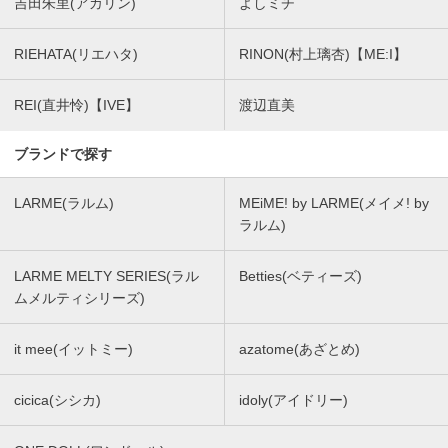
吉田朱里(アカリン)
よしミチ
RIEHATA(リエハタ)
RINON(村上璃杏)【ME:I】
REI(直井怜)【IVE】
渡辺直美
ブランドで探す
LARME(ラルム)
MEiME! by LARME(メイメ! by
ラルム)
LARME MELTY SERIES(ラル
Betties(ベティーズ)
ムメルティシリーズ)
it mee(イットミー)
azatome(あざとめ)
cicica(シシカ)
idoly(アイドリー)