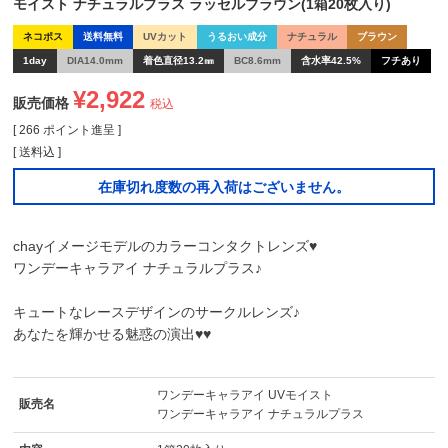
モイスト ナチュラルプラス ラッセルブラウン(1箱20枚入り)
ネコポス
送料無料
UVカット
うるおい成分
ナチュラル
ブラウン
1day
DIA14.0mm
着色直径13.2㎜
BC8.6mm
含水率42.5%
フチあり
¥
2,922
販売価格
税込
[
266
ポイント進呈 ]
送料込
在庫切れ度数の再入荷はございません。
chayイメージモデルのカラーコンタクトレンズ♥
ワンデーキャラアイ ナチュラルプラス♪
キュートなレースデザインのサークルレンズ♪
あなたを輝かせる魅惑の演出♥♥
ワンデーキャラアイ UVモイスト
販売名
ワンデーキャラアイ ナチュラルプラス