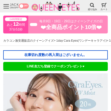
JACK
OFF
ON/OFF
絞り込み
カート
24時間限定
毎月9日・19日・29日はクイーンアイズの日
12
あと
時間
超得
❤️全商品ポイント10倍❤️
37分50秒
カラコン激安通販店のクイーンアイズ
1day Cara Eyes(ワンデーキャラアイ)
在庫切れ度数の再入荷はございません。
LINE友だち登録でクーポンプレゼント♥