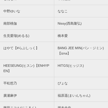
中野ゆいな
ななこ
南部桃伽
Nissy(西島隆弘)
生見愛瑠(めるる)
橋本愛
はやて【#らぶしっく】
BANG JEE MIN(バン・ジミン)
【izna】
HEESEUNG(ヒスン)【ENHYP
HITGS(ヒッジス)
EN】
平松想乃
ぴょな
廣瀬麻伊
福原遥(まいんちゃん)
藤田ニコル(にこるん)
堀未央奈