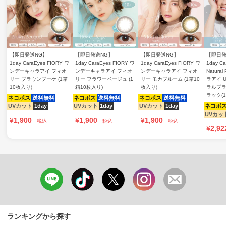
【即日発送NG】
【即日発送NG】
【即日発送NG】
【即日発
1day CaraEyes FIORY ワ
1day CaraEyes FIORY ワ
1day CaraEyes FIORY ワ
1day Ca
ンデーキャラアイ フィオ
ンデーキャラアイ フィオ
ンデーキャラアイ フィオ
Natura
リー ブラウンブーケ (1箱
リー フラワーベージュ (1
リー モカブルーム (1箱10
ラアイ 
10枚入り)
箱10枚入り)
枚入り)
ラルプラ
ラック(
ネコポス
送料無料
ネコポス
送料無料
ネコポス
送料無料
UVカット
1day
UVカット
1day
UVカット
1day
ネコポ
UVカッ
¥
1,900
¥
1,900
¥
1,900
税込
税込
税込
¥
2,92
ランキングから探す