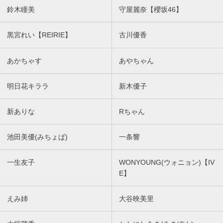
鈴木瞳美
守屋麗奈【櫻坂46】
黒宮れい【REIRIE】
古川優香
あかちゃす
あやちゃん
明日花キララ
新木優子
新ありな
Rちゃん
池田美優(みちょぱ)
一条響
一生友子
WONYOUNG(ウォニョン)【IV
E】
えみ姉
大谷映美里