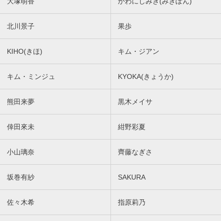
大塚萌香
かわにしみき(みきぽん)
北川景子
果歩
KIHO(きほ)
キム・ジアン
キム・ミンジュ
KYOKA(きょうか)
熊田来夢
黒木メイサ
倖田來未
紺野彩夏
小山璃奈
齊藤なぎさ
坂巻有紗
SAKURA
佐々木希
指原莉乃