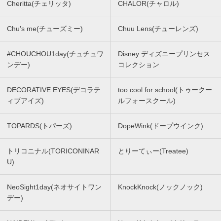
Cheritta(チェリッタ)
CHALOR(チャロル)
Chu's me(チューズミー)
Chuu Lens(チューレンズ)
#CHOUCHOU1day(チュチュワ
Disney ディズニープリンセス
ンデー)
コレクション
DECORATIVE EYES(デコラテ
too cool for school(トゥークー
ィブアイズ)
ルフォースクール)
TOPARDS(トパーズ)
DopeWink(ドープウインク)
トリコニナル(TORICONINAR
とりーてぃー(Treatee)
U)
NeoSight1day(ネオサイトワン
KnockKnock(ノックノック)
デー)