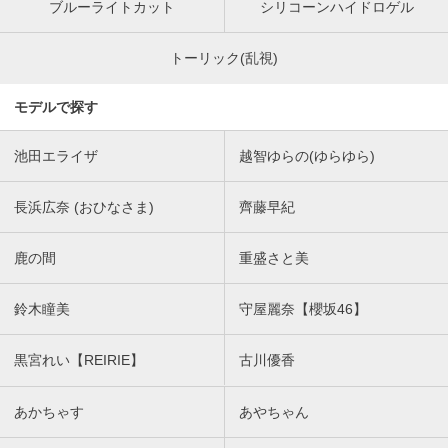
ブルーライトカット
シリコーンハイドロゲル
トーリック(乱視)
モデルで探す
池田エライザ
越智ゆらの(ゆらゆら)
長浜広奈 (おひなさま)
齊藤早紀
鹿の間
重盛さと美
鈴木瞳美
守屋麗奈【櫻坂46】
黒宮れい【REIRIE】
古川優香
あかちゃす
あやちゃん