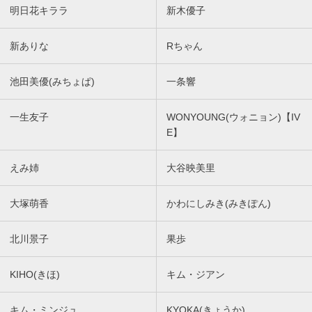
明日花キララ
新木優子
新ありな
Rちゃん
池田美優(みちょぱ)
一条響
一生友子
WONYOUNG(ウォニョン)【IV
E】
えみ姉
大谷映美里
大塚萌香
かわにしみき(みきぽん)
北川景子
果歩
KIHO(きほ)
キム・ジアン
キム・ミンジュ
KYOKA(きょうか)