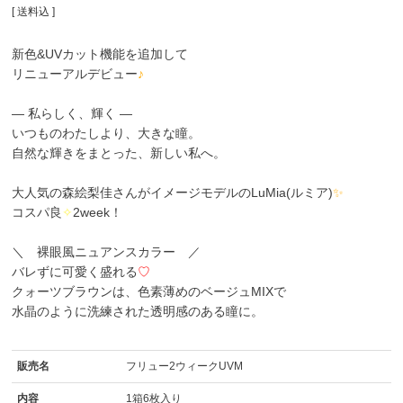
送料込
新色&UVカット機能を追加して
リニューアルデビュー
♪
― 私らしく、輝く ―
いつものわたしより、大きな瞳。
自然な輝きをまとった、新しい私へ。
大人気の森絵梨佳さんがイメージモデルのLuMia(ルミア)
✨
コスパ良
✧
2week！
＼ 裸眼風ニュアンスカラー ／
バレずに可愛く盛れる
♡
クォーツブラウンは、色素薄めのベージュMIXで
水晶のように洗練された透明感のある瞳に。
販売名
フリュー2ウィークUVM
内容
1箱6枚入り