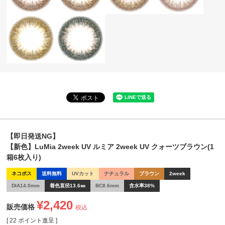
【即日発送NG】
【新色】LuMia 2week UV ルミア 2week UV クォーツブラウン(1
箱6枚入り)
ネコポス
送料無料
UVカット
ナチュラル
ブラウン
2week
DIA14.0mm
着色直径13.6㎜
BC8.6mm
含水率38%
¥
2,420
販売価格
税込
[
22
ポイント進呈 ]