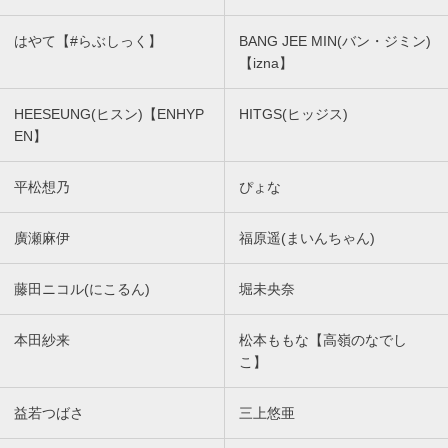
はやて【#らぶしっく】
BANG JEE MIN(バン・ジミン)
【izna】
HEESEUNG(ヒスン)【ENHYP
HITGS(ヒッジス)
EN】
平松想乃
ぴょな
廣瀬麻伊
福原遥(まいんちゃん)
藤田ニコル(にこるん)
堀未央奈
本田紗来
松本ももな【高嶺のなでし
こ】
益若つばさ
三上悠亜