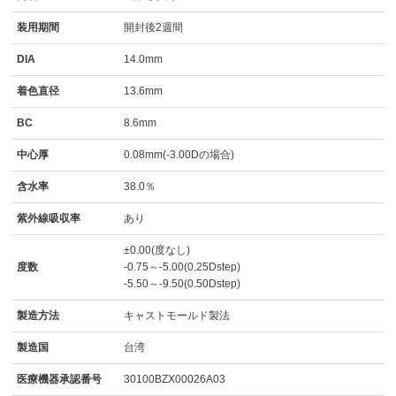
装用期間
開封後2週間
DIA
14.0mm
着色直径
13.6mm
BC
8.6mm
中心厚
0.08mm(-3.00Dの場合)
含水率
38.0％
紫外線吸収率
あり
±0.00(度なし)
度数
-0.75～-5.00(0.25Dstep)
-5.50～-9.50(0.50Dstep)
製造方法
キャストモールド製法
製造国
台湾
医療機器承認番号
30100BZX00026A03