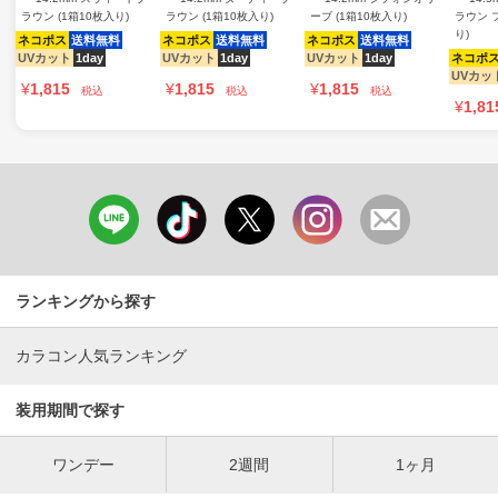
ラウン (1箱10枚入り)
ラウン (1箱10枚入り)
ーブ (1箱10枚入り)
ラウン 
り)
ネコポス
送料無料
ネコポス
送料無料
ネコポス
送料無料
UVカット
1day
UVカット
1day
UVカット
1day
ネコポ
UVカッ
¥
1,815
¥
1,815
¥
1,815
税込
税込
税込
¥
1,81
ランキングから探す
カラコン人気ランキング
装用期間で探す
ワンデー
2週間
1ヶ月