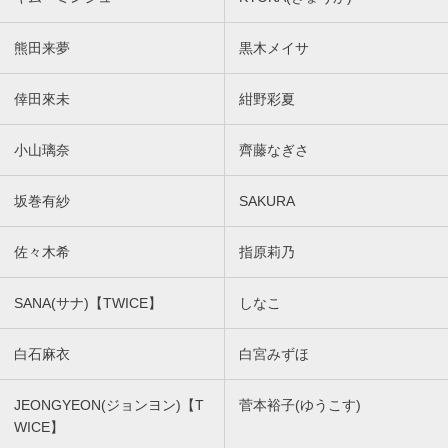
熊田来夢
黒木メイサ
倖田來未
紺野彩夏
小山璃奈
齊藤なぎさ
坂巻有紗
SAKURA
佐々木希
指原莉乃
SANA(サナ)【TWICE】
しなこ
白石麻衣
白宮みずほ
JEONGYEON(ジョンヨン)【T
菅本裕子(ゆうこす)
WICE】