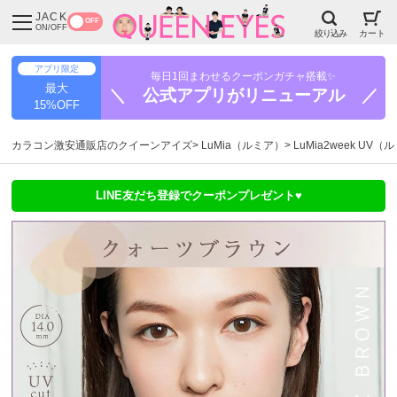
JACK
OFF
ON/OFF
絞り込み
カート
アプリ限定
毎日1回まわせるクーポンガチャ搭載✨
最大
＼ 公式アプリがリニューアル ／
15%OFF
カラコン激安通販店のクイーンアイズ
LuMia（ルミア）
LuMia2week UV（
LINE友だち登録でクーポンプレゼント♥