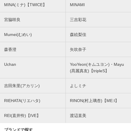
MINA(ミナ)【TWICE】
MINAMI
宮脇咲良
三吉彩花
Mumei(むめい)
森絵梨佳
森香澄
矢吹奈子
Uchan
YooYeon(キムユヨン)・Mayu
(髙麗真友)【tripleS】
吉田朱里(アカリン)
よしミチ
RIEHATA(リエハタ)
RINON(村上璃杏)【ME:I】
REI(直井怜)【IVE】
渡辺直美
ブランドで探す