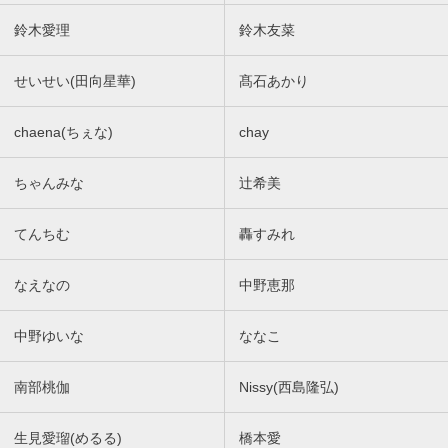
鈴木愛理
鈴木友菜
せいせい(田向星華)
髙石あかり
chaena(ちぇな)
chay
ちゃんみな
辻希美
てんちむ
轟すみれ
なえなの
中野恵那
中野ゆいな
ななこ
南部桃伽
Nissy(西島隆弘)
生見愛瑠(めるる)
橋本愛