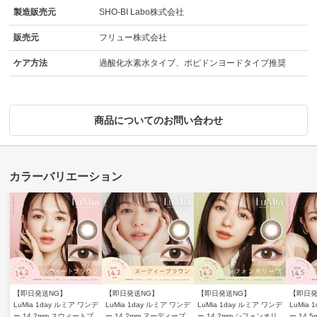
製造販売元
SHO-BI Labo株式会社
販売元
フリュー株式会社
ケア方法
過酸化水素水タイプ、ポピドンヨードタイプ推奨
商品についてのお問い合わせ
【即日発送NG】
【即日発送NG】
【即日発送NG】
【即日発
LuMia 1day ルミア ワンデ
LuMia 1day ルミア ワンデ
LuMia 1day ルミア ワンデ
LuMia
ー 14.2mm スウィートブ
ー 14.2mm ヌーディーブ
ー 14.2mm シフォンオリ
ー 14.