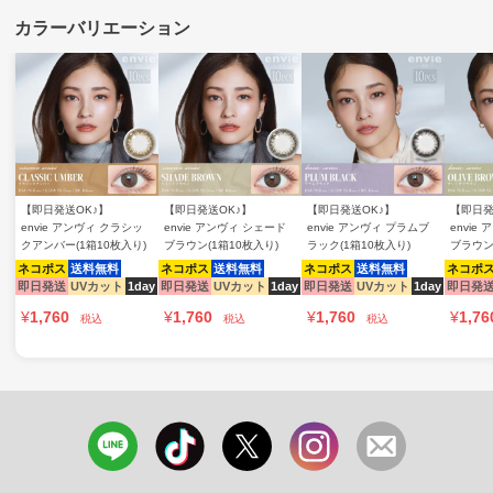
【即日発送OK♪】
【即日発送OK♪】
【即日発送OK♪】
【即日発
envie アンヴィ クラシッ
envie アンヴィ シェード
envie アンヴィ プラムブ
envie
クアンバー(1箱10枚入り)
ブラウン(1箱10枚入り)
ラック(1箱10枚入り)
ブラウン
ネコポス
送料無料
ネコポス
送料無料
ネコポス
送料無料
ネコポ
即日発送
UVカット
1day
即日発送
UVカット
1day
即日発送
UVカット
1day
即日発
¥
1,760
¥
1,760
¥
1,760
¥
1,76
税込
税込
税込