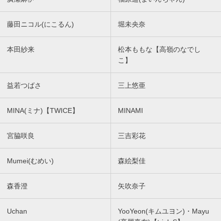
藤田ニコル(にこるん)
堀未央奈
本田紗来
松本ももな【高嶺のなでし
こ】
益若つばさ
三上悠亜
MINA(ミナ)【TWICE】
MINAMI
宮脇咲良
三吉彩花
Mumei(むめい)
森絵梨佳
森香澄
矢吹奈子
Uchan
YooYeon(キムユヨン)・Mayu