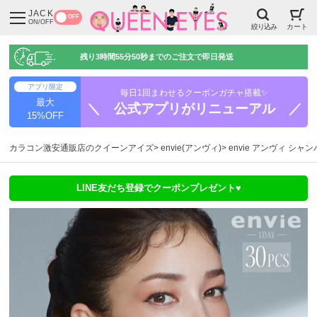
JACK
OFF
ON/OFF
絞り込み
カート
残り
3時間55分49秒
までのご注文で即日発送
アプリ限定
毎日1回まわせるクーポンガチャ搭載✨
最大
＼ 公式アプリがリニューアル ／
15%OFF
カラコン激安通販店のクイーンアイズ
envie(アンヴィ)
envie アンヴィ シャ
LINE友だち登録でクーポンプレゼント♥