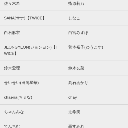
佐々木希
指原莉乃
SANA(サナ)【TWICE】
しなこ
白石麻衣
白宮みずほ
JEONGYEON(ジョンヨン)【T
菅本裕子(ゆうこす)
WICE】
鈴木愛理
鈴木友菜
せいせい(田向星華)
髙石あかり
chaena(ちぇな)
chay
ちゃんみな
辻希美
てんちむ
轟すみれ