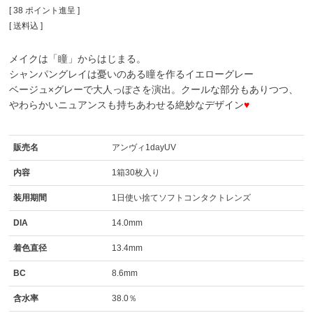
[
38
ポイント進呈 ]
送料込
メイクは「瞳」からはじまる。
シャンパングレイは憂いのある瞳を作るイエローグレー
ベージュ×グレーで大人っぽさを演出。クールな部分もありつつ、
やわらかいニュアンスも持ちあわせる絶妙なデザイン
♥
販売名
アンヴィ1dayUV
内容
1箱30枚入り
装用期間
1日使い捨てソフトコンタクトレンズ
DIA
14.0mm
着色直径
13.4mm
BC
8.6mm
含水率
38.0％