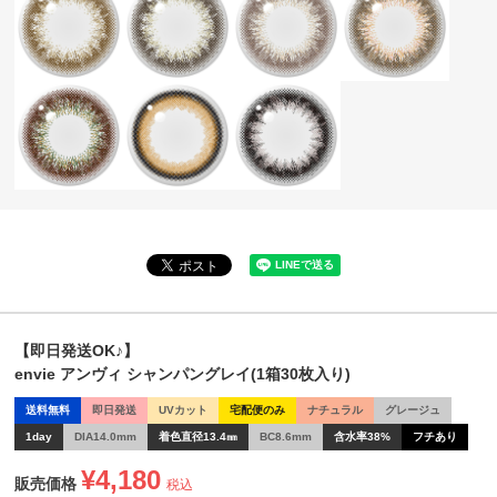
【即日発送OK♪】
envie アンヴィ シャンパングレイ(1箱30枚入り)
送料無料
即日発送
UVカット
宅配便のみ
ナチュラル
グレージュ
1day
DIA14.0mm
着色直径13.4㎜
BC8.6mm
含水率38%
フチあり
¥
4,180
販売価格
税込