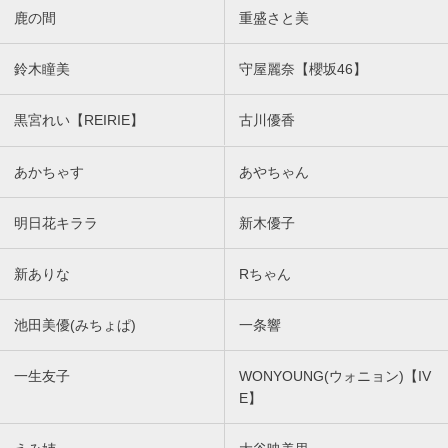
鹿の間
重盛さと美
鈴木瞳美
守屋麗奈【櫻坂46】
黒宮れい【REIRIE】
古川優香
あかちゃす
あやちゃん
明日花キララ
新木優子
新ありな
Rちゃん
池田美優(みちょぱ)
一条響
一生友子
WONYOUNG(ウォニョン)【IV
E】