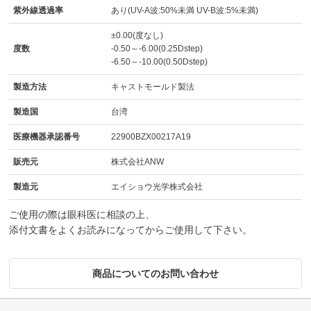
紫外線透過率
あり(UV-A波:50%未満 UV-B波:5%未満)
±0.00(度なし)
度数
-0.50～-6.00(0.25Dstep)
-6.50～-10.00(0.50Dstep)
製造方法
キャストモールド製法
製造国
台湾
医療機器承認番号
22900BZX00217A19
販売元
株式会社ANW
製造元
エイショウ光学株式会社
ご使用の際は眼科医に相談の上、
添付文書をよくお読みになってからご使用して下さい。
商品についてのお問い合わせ