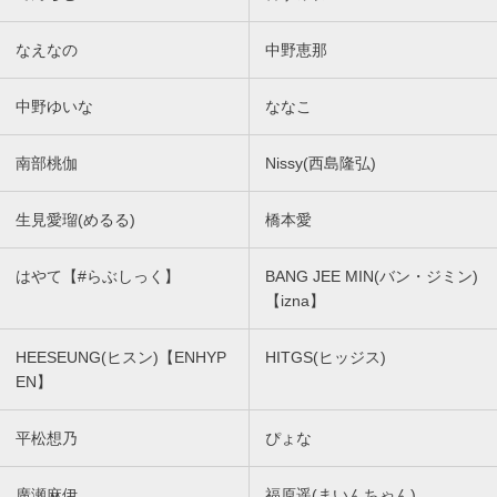
なえなの
中野恵那
中野ゆいな
ななこ
南部桃伽
Nissy(西島隆弘)
生見愛瑠(めるる)
橋本愛
はやて【#らぶしっく】
BANG JEE MIN(バン・ジミン)
【izna】
HEESEUNG(ヒスン)【ENHYP
HITGS(ヒッジス)
EN】
平松想乃
ぴょな
廣瀬麻伊
福原遥(まいんちゃん)