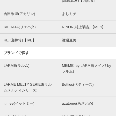
(髙麗真友)【tripleS】
吉田朱里(アカリン)
よしミチ
RIEHATA(リエハタ)
RINON(村上璃杏)【ME:I】
REI(直井怜)【IVE】
渡辺直美
ブランドで探す
LARME(ラルム)
MEiME! by LARME(メイメ! by
ラルム)
LARME MELTY SERIES(ラル
Betties(ベティーズ)
ムメルティシリーズ)
it mee(イットミー)
azatome(あざとめ)