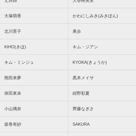
えみ姉
大谷映美里
大塚萌香
かわにしみき(みきぽん)
北川景子
果歩
KIHO(きほ)
キム・ジアン
キム・ミンジュ
KYOKA(きょうか)
熊田来夢
黒木メイサ
倖田來未
紺野彩夏
小山璃奈
齊藤なぎさ
坂巻有紗
SAKURA