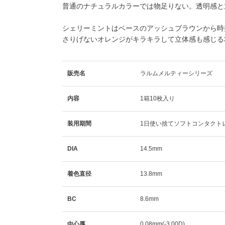
普通のナチュラルカラーでは物足りない。透明感と立
シェリーミントはベースのアッシュブラウンから時
さりげないオレンジがキラキラして立体感も感じる
販売名
ラルムメルティーシリーズ
内容
1箱10枚入り
装用期間
1日使い捨てソフトコンタクト
DIA
14.5mm
着色直径
13.8mm
BC
8.6mm
中心厚
0.08mm(-3.00D)