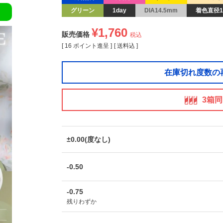
グリーン
1day
DIA14.5mm
着色直径1
¥
1,760
販売価格
税込
[
16
ポイント進呈 ]
送料込
在庫切れ度数の
3箱
±0.00(度なし)
-0.50
-0.75
残りわずか