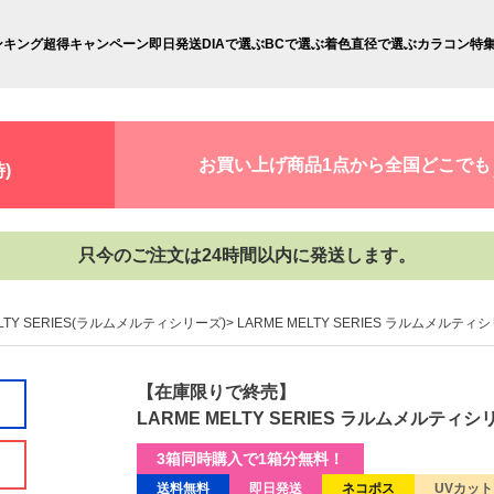
ンキング
超得キャンペーン
即日発送
DIAで選ぶ
BCで選ぶ
着色直径で選ぶ
カラコン特
お買い上げ商品1点から全国どこでも
)
只今のご注文は24時間以内に発送します。
ELTY SERIES(ラルムメルティシリーズ)
LARME MELTY SERIES ラルムメルテ
【在庫限りで終売】
LARME MELTY SERIES ラルムメルティ
3箱同時購入で1箱分無料！
送料無料
即日発送
ネコポス
UVカット