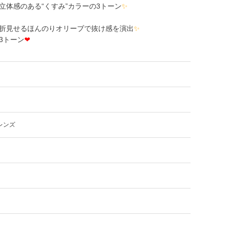
体感のある“くすみ”カラーの3トーン
✨
折見せるほんのりオリーブで抜け感を演出
✨
3トーン
❤
レンズ