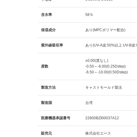
含水率
58％
保湿成分
あり(MPCポリマー配合)
紫外線吸収率
あり(UV-A波:50%以上 UV-B波
±0.00(度なし)
度数
-0.50～-6.00(0.25Dstep)
-6.50～-10.00(0.50Dstep)
製造方法
キャストモールド製法
製造国
台湾
医療機器承認番号
22800BZI00037A12
販売元
株式会社エース