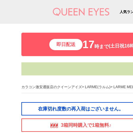
人気ラ
17
即日配送
(土日祝16時
時まで
カラコン激安通販店のクイーンアイズ
LARME(ラルム)
LARME M
在庫切れ度数の再入荷はございません。
3箱同時購入で1箱無料♪