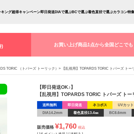
ンキング
超得キャンペーン
即日発送
DIAで選ぶ
BCで選ぶ
着色直径で選ぶ
カラコン特
お買い上げ商品1点から全国どこでも
)
RDS TORIC （トパーズ トーリック）
【乱視用】TOPARDS TORIC トパーズ トーリ
【即日発送OK♪】
【乱視用】TOPARDS TORIC トパーズ トーリッ
送料無料
即日発送
ネコポス
UVカット
DIA14.2mm
着色直径13.4㎜
BC8.6mm
¥
1,760
販売価格
税込