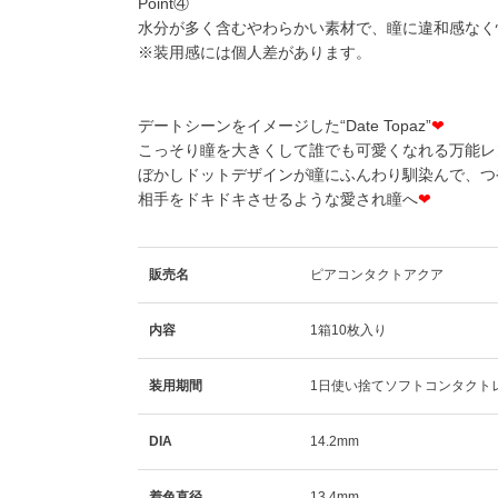
Point④
水分が多く含むやわらかい素材で、瞳に違和感なく
※装用感には個人差があります。
デートシーンをイメージした“Date Topaz”
❤
こっそり瞳を大きくして誰でも可愛くなれる万能レ
ぼかしドットデザインが瞳にふんわり馴染んで、つ
相手をドキドキさせるような愛され瞳へ
❤
販売名
ピアコンタクトアクア
内容
1箱10枚入り
装用期間
1日使い捨てソフトコンタクト
DIA
14.2mm
着色直径
13.4mm