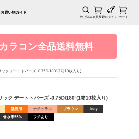
集
お買い物ガイド
絞り込み
会員登録
ログイン
カート
カラコン全品送料無料
ック デートトパーズ -0.75D/180°(1箱10枚入り)
ク デートトパーズ -0.75D/180°(1箱10枚入り)
乱視用
ナチュラル
ブラウン
1day
含水率55%
フチあり