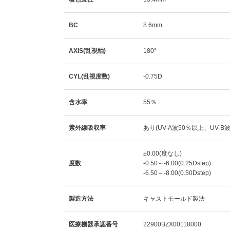
BC
8.6mm
AXIS(乱視軸)
180°
CYL(乱視度数)
-0.75D
含水率
55％
紫外線吸収率
あり(UV-A波50％以上、UV-B
±0.00(度なし)
度数
-0.50～-6.00(0.25Dstep)
-6.50～-8.00(0.50Dstep)
製造方法
キャストモールド製法
医療機器承認番号
22900BZX00118000