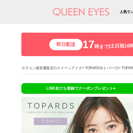
人気ラ
17
即日配送
(土日祝16時
時まで
カラコン激安通販店のクイーンアイズ
TOPARDS(トパーズ)
TOPA
LINE友だち登録でクーポンプレゼント♥