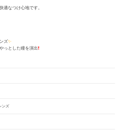
快適なつけ心地です。
ンズ
✨
やっとした瞳を演出
❗
レンズ