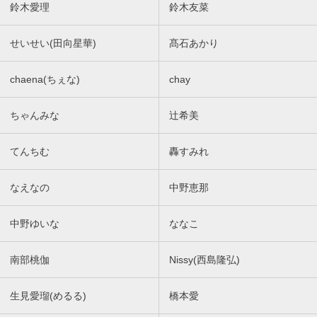
鈴木愛理
鈴木友菜
せいせい(田向星華)
髙石あかり
chaena(ちぇな)
chay
ちゃんみな
辻希美
てんちむ
轟すみれ
なえなの
中野恵那
中野ゆいな
ななこ
南部桃伽
Nissy(西島隆弘)
生見愛瑠(めるる)
橋本愛