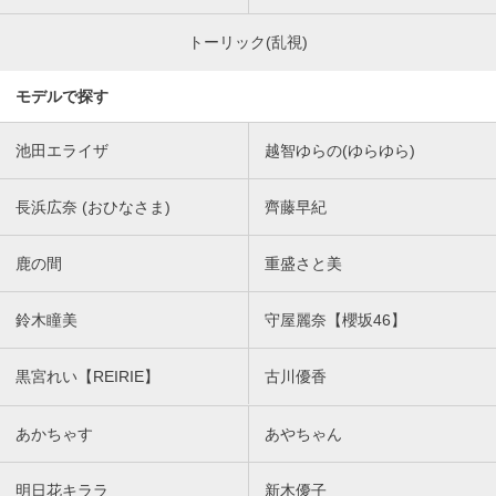
トーリック(乱視)
モデルで探す
池田エライザ
越智ゆらの(ゆらゆら)
長浜広奈 (おひなさま)
齊藤早紀
鹿の間
重盛さと美
鈴木瞳美
守屋麗奈【櫻坂46】
黒宮れい【REIRIE】
古川優香
あかちゃす
あやちゃん
明日花キララ
新木優子