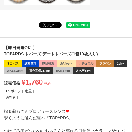
【即日発送OK♪】
TOPARDS トパーズ デートトパーズ(1箱10枚入り)
ネコポス
送料無料
即日発送
UVカット
ナチュラル
ブラウン
1day
DIA14.2mm
着色直径13.4㎜
BC8.6mm
含水率38%
¥
1,760
販売価格
税込
[
16
ポイント進呈 ]
送料込
指原莉乃さんプロデュースレンズ
❤
瞬くように澄んだ瞳へ『TOPARDS』
つけてる感がないのにちゅるんと盛れる日常使いカラコンがついに