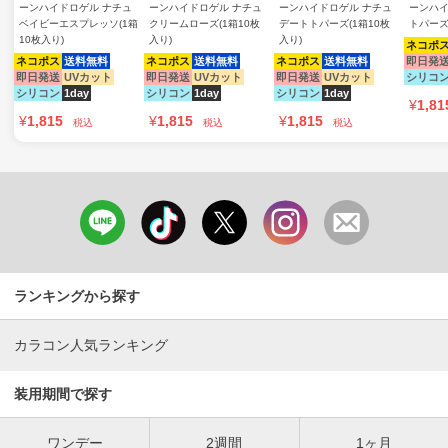
ーンハイドロゲル ナチュ
ーンハイドロゲル ナチュ
ーンハイドロゲル ナチュ
ーンハイ
ベイビーエスプレッソ(1箱
クリームローズ(1箱10枚
デートトパーズ(1箱10枚
トパーズ
10枚入り)
入り)
入り)
ネコポ
ネコポス
送料無料
ネコポス
送料無料
ネコポス
送料無料
即日発
即日発送
UVカット
即日発送
UVカット
即日発送
UVカット
シリコ
シリコン
1day
シリコン
1day
シリコン
1day
¥
1,81
¥
1,815
¥
1,815
¥
1,815
税込
税込
税込
ランキングから探す
カラコン人気ランキング
装用期間で探す
ワンデー
2週間
1ヶ月