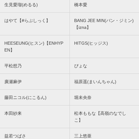
生見愛瑠(めるる)
橋本愛
はやて【#らぶしっく】
BANG JEE MIN(バン・ジミン)
【izna】
HEESEUNG(ヒスン)【ENHYP
HITGS(ヒッジス)
EN】
平松想乃
ぴょな
廣瀬麻伊
福原遥(まいんちゃん)
藤田ニコル(にこるん)
堀未央奈
本田紗来
松本ももな【高嶺のなでし
こ】
益若つばさ
三上悠亜