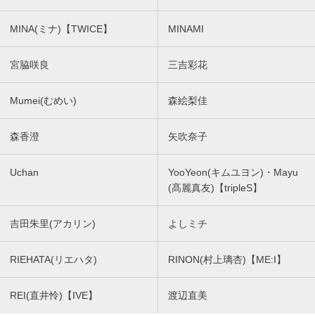
MINA(ミナ)【TWICE】
MINAMI
宮脇咲良
三吉彩花
Mumei(むめい)
森絵梨佳
森香澄
矢吹奈子
Uchan
YooYeon(キムユヨン)・Mayu
(髙麗真友)【tripleS】
吉田朱里(アカリン)
よしミチ
RIEHATA(リエハタ)
RINON(村上璃杏)【ME:I】
REI(直井怜)【IVE】
渡辺直美