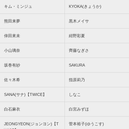
キム・ミンジュ
KYOKA(きょうか)
熊田来夢
黒木メイサ
倖田來未
紺野彩夏
小山璃奈
齊藤なぎさ
坂巻有紗
SAKURA
佐々木希
指原莉乃
SANA(サナ)【TWICE】
しなこ
白石麻衣
白宮みずほ
JEONGYEON(ジョンヨン)【T
菅本裕子(ゆうこす)