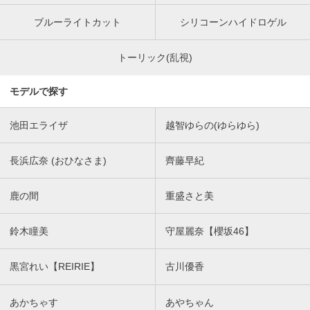
ブルーライトカット
シリコーンハイドロゲル
トーリック(乱視)
モデルで探す
池田エライザ
越智ゆらの(ゆらゆら)
長浜広奈 (おひなさま)
齊藤早紀
鹿の間
重盛さと美
鈴木瞳美
守屋麗奈【櫻坂46】
黒宮れい【REIRIE】
古川優香
あかちゃす
あやちゃん