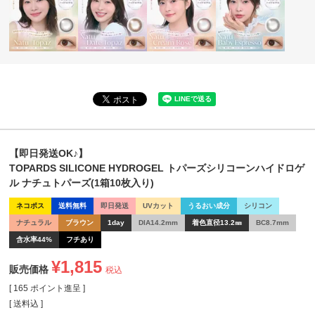
【即日発送OK♪】
TOPARDS SILICONE HYDROGEL トパーズシリコーンハイドロゲ
ル ナチュトパーズ(1箱10枚入り)
ネコポス
送料無料
即日発送
UVカット
うるおい成分
シリコン
ナチュラル
ブラウン
1day
DIA14.2mm
着色直径13.2㎜
BC8.7mm
含水率44%
フチあり
¥
1,815
販売価格
税込
[
165
ポイント進呈 ]
送料込