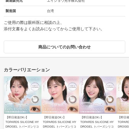
製造販売元
エイショウ光学株式会社
製造国
台湾
ご使用の際は眼科医に相談の上、
添付文書をよくお読みになってからご使用して下さい。
商品についてのお問い合わせ
【即日発送OK♪】
【即日発送OK♪】
【即日発送OK♪】
【即日発
TOPARDS SILICONE HY
TOPARDS SILICONE HY
TOPARDS SILICONE HY
TOPARD
DROGEL トパーズシリコ
DROGEL トパーズシリコ
DROGEL トパーズシリコ
DROG