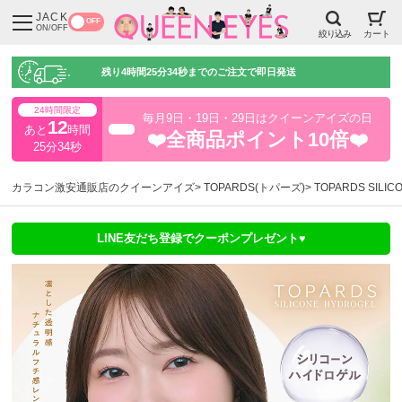
JACK
OFF
ON/OFF
絞り込み
カート
残り
4時間25分33秒
までのご注文で即日発送
24時間限定
毎月9日・19日・29日はクイーンアイズの日
12
あと
時間
超得
❤️全商品ポイント10倍❤️
25分33秒
カラコン激安通販店のクイーンアイズ
TOPARDS(トパーズ)
TOPARDS SIL
LINE友だち登録でクーポンプレゼント♥