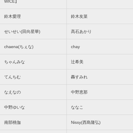
WICE】
鈴木愛理
鈴木友菜
せいせい(田向星華)
髙石あかり
chaena(ちぇな)
chay
ちゃんみな
辻希美
てんちむ
轟すみれ
なえなの
中野恵那
中野ゆいな
ななこ
南部桃伽
Nissy(西島隆弘)