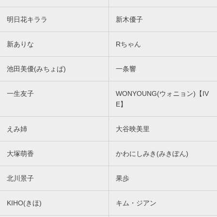
明日花キララ
新木優子
新ありな
Rちゃん
池田美優(みちょぱ)
一条響
一生友子
WONYOUNG(ウォニョン)【IV
E】
えみ姉
大谷映美里
大塚萌香
かわにしみき(みきぽん)
北川景子
果歩
KIHO(きほ)
キム・ジアン