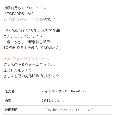
指原莉乃さんプロデュース
『TOPARDS』から
シリコーンハイドロゲル
登場.ᐟ.ᐟ
つけ心地も瞳も“カラコン感”卒業🎓
ᰔナチュラルなデザイン
ᰔ瞳にやさしい新素材を採用
TOPARDS史上最高のつけ心地⟡ ˖˚˳⊹
Natu Topaz ナチュトパーズ
透明感のあるウォームブラウンと
凛とした細フチで、
きちんと感のある印象的な瞳へ ִ ࣪⛤
販売名
ハイドロン ワンデー PurePlus
内容
1箱10枚入り
装用期間
1日使い捨てソフトコンタクトレンズ