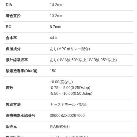
DIA
14.2mm
着色直径
13.2mm
BC
8.7mm
含水率
44％
保湿成分
あり(MPCポリマー配合)
紫外線吸収率
あり(UV-A波:50%以上 UV-B波:95%以上)
酸素透過率(Dk/t値)
150
±0.00(度なし)
度数
-0.75～-5.00(0.25Dstep)
-5.50～-10.00(0.50Dstep)
製造方法
キャストモールド製法
医療機器承認番号
30600BZX00267000
販売元
PIA株式会社