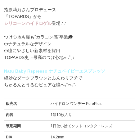
指原莉乃さんプロデュース
『TOPARDS』から
シリコーンハイドロゲル
登場.ᐟ.ᐟ
つけ心地も瞳も“カラコン感”卒業🎓
ᰔナチュラルなデザイン
ᰔ瞳にやさしい新素材を採用
TOPARDS史上最高のつけ心地⟡ ˖˚˳⊹
Natu Baby Rspresso ナチュベイビーエスプレッソ
絶妙なダークブラウンとふんわりフチで
ちゅるんとうるむピュアな瞳へ₊˚ෆ‧₊˚⋅
販売名
ハイドロン ワンデー PurePlus
内容
1箱10枚入り
装用期間
1日使い捨てソフトコンタクトレンズ
DIA
14.2mm