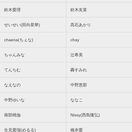
鈴木愛理
鈴木友菜
せいせい(田向星華)
髙石あかり
chaena(ちぇな)
chay
ちゃんみな
辻希美
てんちむ
轟すみれ
なえなの
中野恵那
中野ゆいな
ななこ
南部桃伽
Nissy(西島隆弘)
生見愛瑠(めるる)
橋本愛