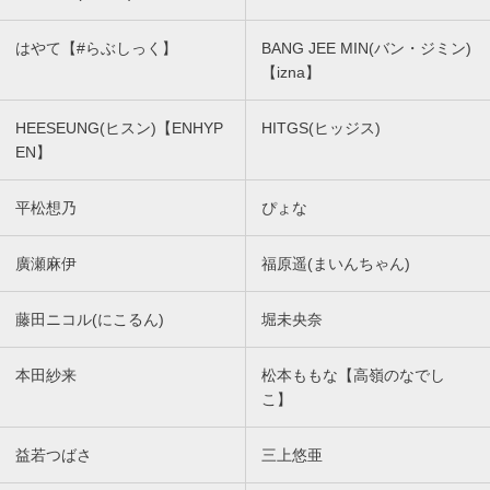
はやて【#らぶしっく】
BANG JEE MIN(バン・ジミン)
【izna】
HEESEUNG(ヒスン)【ENHYP
HITGS(ヒッジス)
EN】
平松想乃
ぴょな
廣瀬麻伊
福原遥(まいんちゃん)
藤田ニコル(にこるん)
堀未央奈
本田紗来
松本ももな【高嶺のなでし
こ】
益若つばさ
三上悠亜