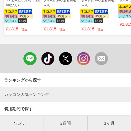
ベイビーエスプレッソ(1箱
クリームローズ(1箱10枚
デートトパーズ(1箱10枚
トパーズ
10枚入り)
入り)
入り)
ネコポ
ネコポス
送料無料
ネコポス
送料無料
ネコポス
送料無料
即日発
即日発送
UVカット
即日発送
UVカット
即日発送
UVカット
シリコ
シリコン
1day
シリコン
1day
シリコン
1day
¥
1,81
¥
1,815
¥
1,815
¥
1,815
税込
税込
税込
ランキングから探す
カラコン人気ランキング
装用期間で探す
ワンデー
2週間
1ヶ月