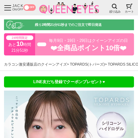
JACK
OFF
ON/OFF
絞り込み
カート
残り
2時間21分50秒
までのご注文で即日発送
24時間限定
毎月9日・19日・29日はクイーンアイズの日
10
あと
時間
超得
❤️全商品ポイント10倍❤️
21分51秒
カラコン激安通販店のクイーンアイズ
TOPARDS(トパーズ)
TOPARDS SIL
LINE友だち登録でクーポンプレゼント♥