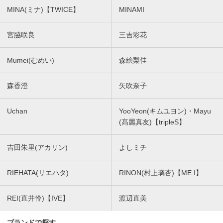
MINA(ミナ)【TWICE】
MINAMI
宮脇咲良
三吉彩花
Mumei(むめい)
森絵梨佳
森香澄
矢吹奈子
Uchan
YooYeon(キムユヨン)・Mayu
(髙麗真友)【tripleS】
吉田朱里(アカリン)
よしミチ
RIEHATA(リエハタ)
RINON(村上璃杏)【ME:I】
REI(直井怜)【IVE】
渡辺直美
ブランドで探す