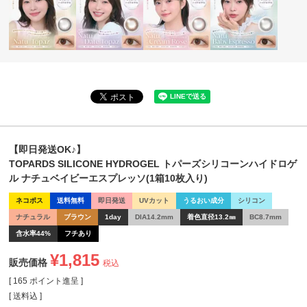
【即日発送OK♪】
TOPARDS SILICONE HYDROGEL トパーズシリコーンハイドロゲ
ル ナチュベイビーエスプレッソ(1箱10枚入り)
ネコポス
送料無料
即日発送
UVカット
うるおい成分
シリコン
ナチュラル
ブラウン
1day
DIA14.2mm
着色直径13.2㎜
BC8.7mm
含水率44%
フチあり
¥
1,815
販売価格
税込
[
165
ポイント進呈 ]
送料込