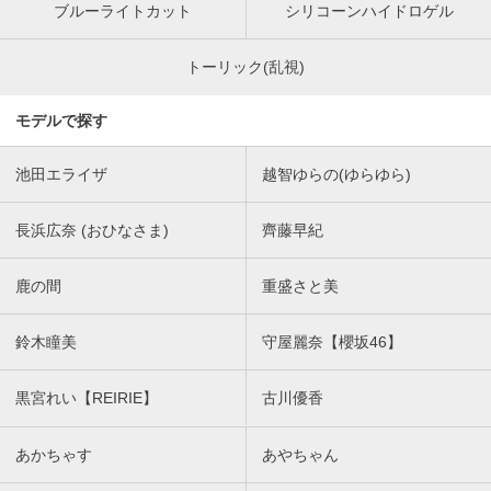
ブルーライトカット
シリコーンハイドロゲル
トーリック(乱視)
モデルで探す
池田エライザ
越智ゆらの(ゆらゆら)
長浜広奈 (おひなさま)
齊藤早紀
鹿の間
重盛さと美
鈴木瞳美
守屋麗奈【櫻坂46】
黒宮れい【REIRIE】
古川優香
あかちゃす
あやちゃん