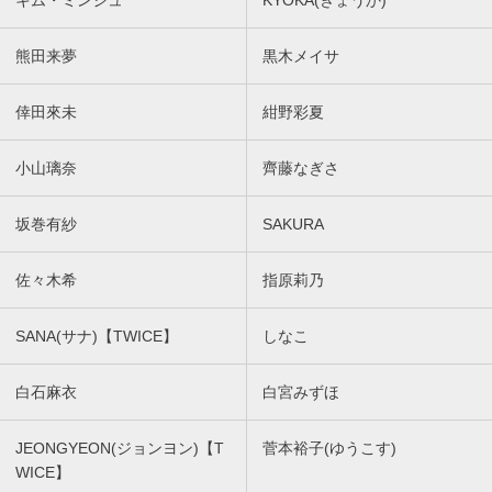
キム・ミンジュ
KYOKA(きょうか)
熊田来夢
黒木メイサ
倖田來未
紺野彩夏
小山璃奈
齊藤なぎさ
坂巻有紗
SAKURA
佐々木希
指原莉乃
SANA(サナ)【TWICE】
しなこ
白石麻衣
白宮みずほ
JEONGYEON(ジョンヨン)【T
菅本裕子(ゆうこす)
WICE】