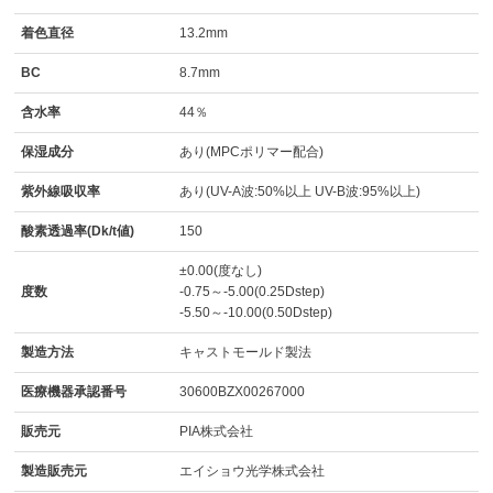
着色直径
13.2mm
BC
8.7mm
含水率
44％
保湿成分
あり(MPCポリマー配合)
紫外線吸収率
あり(UV-A波:50%以上 UV-B波:95%以上)
酸素透過率(Dk/t値)
150
±0.00(度なし)
度数
-0.75～-5.00(0.25Dstep)
-5.50～-10.00(0.50Dstep)
製造方法
キャストモールド製法
医療機器承認番号
30600BZX00267000
販売元
PIA株式会社
製造販売元
エイショウ光学株式会社