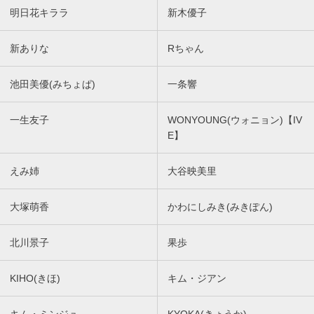
明日花キララ
新木優子
新ありな
Rちゃん
池田美優(みちょぱ)
一条響
一生友子
WONYOUNG(ウォニョン)【IV
E】
えみ姉
大谷映美里
大塚萌香
かわにしみき(みきぽん)
北川景子
果歩
KIHO(きほ)
キム・ジアン