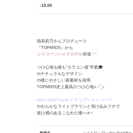
-10.00
指原莉乃さんプロデュース
『TOPARDS』から
シリコーンハイドロゲル
登場.ᐟ.ᐟ
つけ心地も瞳も“カラコン感”卒業🎓
ᰔナチュラルなデザイン
ᰔ瞳にやさしい新素材を採用
TOPARDS史上最高のつけ心地⟡ ˖˚˳⊹
Natu DateTopaz ナチュデートトパーズ
やわらかなライトブラウンと溶け込みフチで
抜け感のあるこなれた瞳へ✮⋆˙