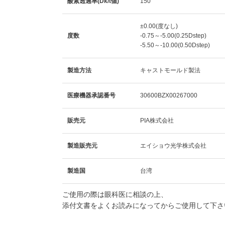
酸素透過率(Dk/t値)
150
±0.00(度なし)
度数
-0.75～-5.00(0.25Dstep)
-5.50～-10.00(0.50Dstep)
製造方法
キャストモールド製法
医療機器承認番号
30600BZX00267000
販売元
PIA株式会社
製造販売元
エイショウ光学株式会社
製造国
台湾
ご使用の際は眼科医に相談の上、
添付文書をよくお読みになってからご使用して下さ