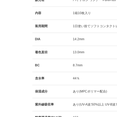
販売名
ハイドロン ワンデー PurePlus
内容
1箱10枚入り
装用期間
1日使い捨てソフトコンタクト
DIA
14.2mm
着色直径
13.0mm
BC
8.7mm
含水率
44％
保湿成分
あり(MPCポリマー配合)
紫外線吸収率
あり(UV-A波:50%以上 UV-B波