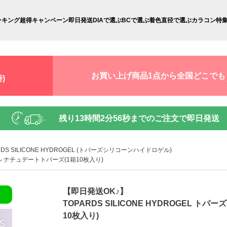
ンキング
超得キャンペーン
即日発送
DIAで選ぶ
BCで選ぶ
着色直径で選ぶ
カラコン特
お買い上げ商品1点から全国どこでも
)
残り
13時間2分55秒
までのご注文で即日発送
RDS SILICONE HYDROGEL (トパーズシリコーンハイドロゲル)
ゲル ナチュデートトパーズ(1箱10枚入り)
【即日発送OK♪】
TOPARDS SILICONE HYDROGEL
10枚入り)