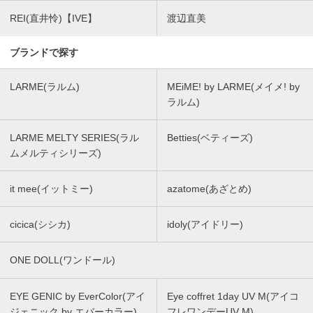
REI(直井怜)【IVE】
渡辺直美
ブランドで探す
LARME(ラルム)
MEiME! by LARME(メイメ! by
ラルム)
LARME MELTY SERIES(ラル
Betties(ベティーズ)
ムメルティシリーズ)
it mee(イットミー)
azatome(あざとめ)
cicica(シシカ)
idoly(アイドリー)
ONE DOLL(ワンドール)
EYE GENIC by EverColor(アイ
Eye coffret 1day UV M(アイコ
ジェニック by エバーカラー)
フレワンデーUV M)