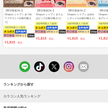
【即日発送OK♪】
【即日発送OK♪】
【即日発送OK♪】
【即日発
Chapun シャプン みつめ
Chapun シャプン おてん
Chapun シャプン おめか
Chapu
てブラウニー(1箱10枚入
ばピンク(1箱10枚入り)
しキャメル(1箱10枚入り)
めグレー
り)
3箱同時購入で超得
3箱同時購入で超得
3箱同時
3箱同時購入で超得
ネコポス
送料無料
ネコポス
送料無料
ネコポ
ネコポス
送料無料
即日発送
UVカット
1day
即日発送
UVカット
1day
即日発
即日発送
UVカット
1day
¥
1,815
¥
1,815
¥
1,81
税込
税込
¥
1,815
税込
ランキングから探す
カラコン人気ランキング
装用期間で探す