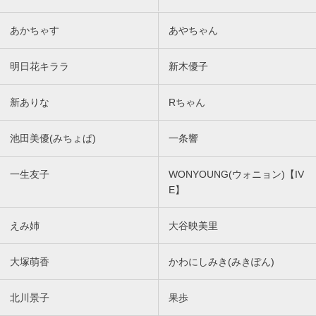
あかちゃす
あやちゃん
明日花キララ
新木優子
新ありな
Rちゃん
池田美優(みちょぱ)
一条響
一生友子
WONYOUNG(ウォニョン)【IV
E】
えみ姉
大谷映美里
大塚萌香
かわにしみき(みきぽん)
北川景子
果歩