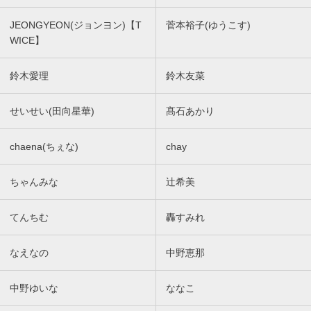
JEONGYEON(ジョンヨン)【T
菅本裕子(ゆうこす)
WICE】
鈴木愛理
鈴木友菜
せいせい(田向星華)
髙石あかり
chaena(ちぇな)
chay
ちゃんみな
辻希美
てんちむ
轟すみれ
なえなの
中野恵那
中野ゆいな
ななこ