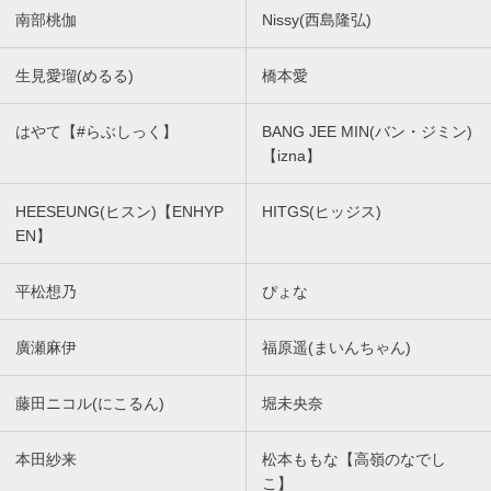
南部桃伽
Nissy(西島隆弘)
生見愛瑠(めるる)
橋本愛
はやて【#らぶしっく】
BANG JEE MIN(バン・ジミン)
【izna】
HEESEUNG(ヒスン)【ENHYP
HITGS(ヒッジス)
EN】
平松想乃
ぴょな
廣瀬麻伊
福原遥(まいんちゃん)
藤田ニコル(にこるん)
堀未央奈
本田紗来
松本ももな【高嶺のなでし
こ】