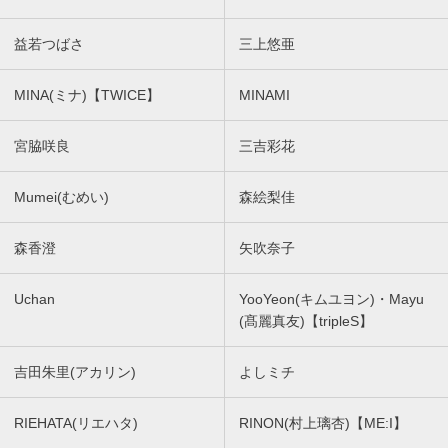
益若つばさ
三上悠亜
MINA(ミナ)【TWICE】
MINAMI
宮脇咲良
三吉彩花
Mumei(むめい)
森絵梨佳
森香澄
矢吹奈子
Uchan
YooYeon(キムユヨン)・Mayu
(髙麗真友)【tripleS】
吉田朱里(アカリン)
よしミチ
RIEHATA(リエハタ)
RINON(村上璃杏)【ME:I】