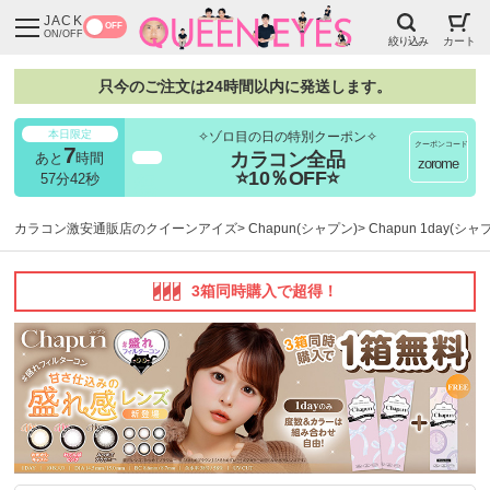
JACK
OFF
ON/OFF
絞り込み
カート
只今のご注文は24時間以内に発送します。
本日限定
✧ゾロ目の日の特別クーポン✧
クーポンコード
7
カラコン全品
あと
時間
超得
zorome
⭐10％OFF⭐
57分41秒
カラコン激安通販店のクイーンアイズ
Chapun(シャプン)
Chapun 1day(シ
3箱同時購入で超得！