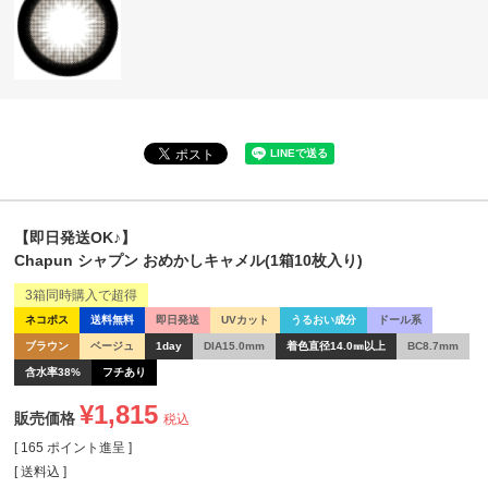
【即日発送OK♪】
Chapun シャプン おめかしキャメル(1箱10枚入り)
3箱同時購入で超得
ネコポス
送料無料
即日発送
UVカット
うるおい成分
ドール系
ブラウン
ベージュ
1day
DIA15.0mm
着色直径14.0㎜以上
BC8.7mm
含水率38%
フチあり
¥
1,815
販売価格
税込
[
165
ポイント進呈 ]
送料込