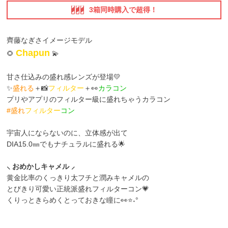
3箱同時購入で超得！
齊藤なぎさイメージモデル
Chapun
🌻
💫
甘さ仕込みの盛れ感レンズが登場💛
✨
盛れる
＋📸
フィルター
＋👀
カラコン
プリやアプリのフィルター級に盛れちゃうカラコン
#盛れ
フィルター
コン
宇宙人にならないのに、立体感が出て
DIA15.0㎜でもナチュラルに盛れる🌟
⸜ おめかしキャメル ⸝
黄金比率のくっきり太フチと潤みキャメルの
とびきり可愛い正統派盛れフィルターコン💗
くりっときらめくとっておきな瞳に👀⭐˖°