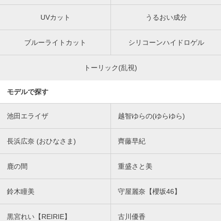
UVカット
うるおい成分
ブルーライトカット
シリコーンハイドロゲル
トーリック(乱視)
モデルで探す
池田エライザ
越智ゆらの(ゆらゆら)
長浜広奈 (おひなさま)
齊藤早紀
鹿の間
重盛さと美
鈴木瞳美
守屋麗奈【櫻坂46】
黒宮れい【REIRIE】
古川優香