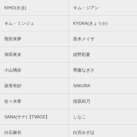
KIHO(きほ)
キム・ジアン
キム・ミンジュ
KYOKA(きょうか)
熊田来夢
黒木メイサ
倖田來未
紺野彩夏
小山璃奈
齊藤なぎさ
坂巻有紗
SAKURA
佐々木希
指原莉乃
SANA(サナ)【TWICE】
しなこ
白石麻衣
白宮みずほ