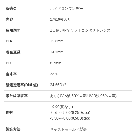
販売名
ハイドロンワンデー
内容
1箱10枚入り
装用期間
1日使い捨てソフトコンタクトレンズ
DIA
15.0mm
着色直径
14.2mm
BC
8.7mm
含水率
38％
酸素透過率(Dk/L値)
24.66DK/L
紫外線吸収率
あり(UV-A波:50%未満 UV-B波:95%未満)
±0.00(度なし)
度数
-0.75～-5.00(0.25Dstep)
-5.50～-8.00(0.50Dstep)
製造方法
キャストモールド製法