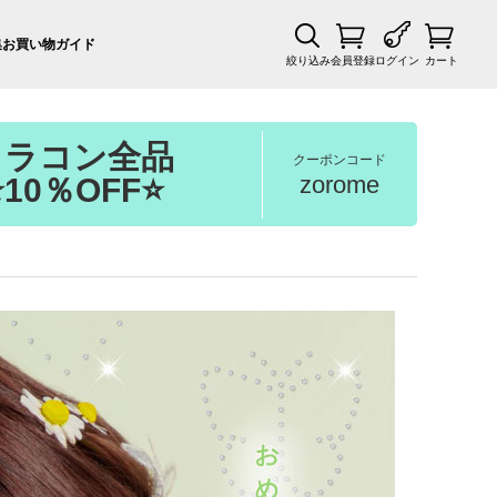
集
お買い物ガイド
絞り込み
会員登録
ログイン
カート
カラコン全品
クーポンコード
zorome
⭐10％OFF⭐