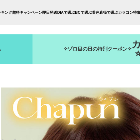
ンキング
超得キャンペーン
即日発送
DIAで選ぶ
BCで選ぶ
着色直径で選ぶ
カラコン特
✧ゾロ目の日の特別クーポン✧
秒