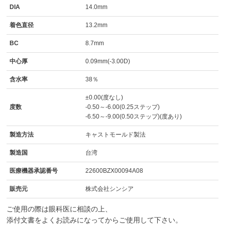
DIA
14.0mm
着色直径
13.2mm
BC
8.7mm
中心厚
0.09mm(-3.00D)
含水率
38％
±0.00(度なし)
度数
-0.50～-6.00(0.25ステップ)
-6.50～-9.00(0.50ステップ)(度あり)
製造方法
キャストモールド製法
製造国
台湾
医療機器承認番号
22600BZX00094A08
販売元
株式会社シンシア
ご使用の際は眼科医に相談の上、
添付文書をよくお読みになってからご使用して下さい。