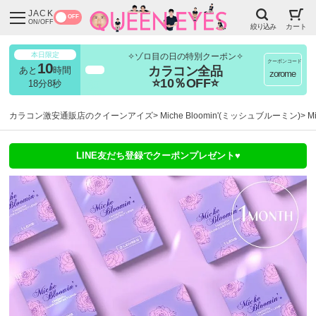
JACK
OFF
ON/OFF
絞り込み
カート
本日限定
✧ゾロ目の日の特別クーポン✧
クーポンコード
10
カラコン全品
あと
時間
超得
zorome
⭐10％OFF⭐
18分8秒
カラコン激安通販店のクイーンアイズ
Miche Bloomin'(ミッシュブルーミン)
M
LINE友だち登録でクーポンプレゼント♥