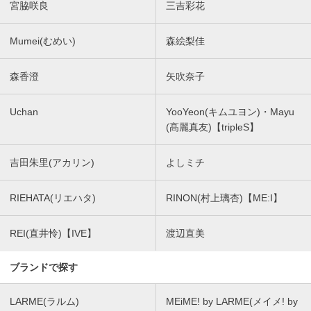
宮脇咲良
三吉彩花
Mumei(むめい)
森絵梨佳
森香澄
矢吹奈子
Uchan
YooYeon(キムユヨン)・Mayu
(髙麗真友)【tripleS】
吉田朱里(アカリン)
よしミチ
RIEHATA(リエハタ)
RINON(村上璃杏)【ME:I】
REI(直井怜)【IVE】
渡辺直美
ブランドで探す
LARME(ラルム)
MEiME! by LARME(メイメ! by