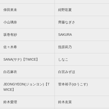
倖田來未
紺野彩夏
小山璃奈
齊藤なぎさ
坂巻有紗
SAKURA
佐々木希
指原莉乃
SANA(サナ)【TWICE】
しなこ
白石麻衣
白宮みずほ
JEONGYEON(ジョンヨン)【T
菅本裕子(ゆうこす)
WICE】
鈴木愛理
鈴木友菜