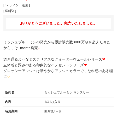
[
12
ポイント進呈 ]
送料込
ありがとうございました。完売いたしました。
ミッシュブルーミンの発売から累計販売数3000万枚を超えた今だ
からこそ1month発売
♪
透き通るようなミステリアスなクォーターヴェールシリーズ
❤
立体感と深みのある印象的なイノセントシリーズ
❤
グロッシーアッシュは華やかなアッシュカラーでこなれ感のある瞳
に
✨
販売名
ミッシュブルーミン マンスリー
内容
1箱1枚入り
装用期間
開封後1ヶ月