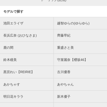
モデルで探す
池田エライザ
越智ゆらの(ゆらゆら)
長浜広奈 (おひなさま)
齊藤早紀
鹿の間
重盛さと美
鈴木瞳美
守屋麗奈【櫻坂46】
黒宮れい【REIRIE】
古川優香
あかちゃす
あやちゃん
明日花キララ
新木優子