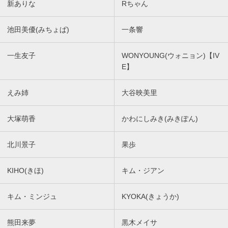
新ありな
Rちゃん
池田美優(みちょぱ)
一条響
一生友子
WONYOUNG(ウォニョン)【IV
E】
えみ姉
大谷映美里
大塚萌香
かわにしみき(みきぽん)
北川景子
果歩
KIHO(きほ)
キム・ジアン
キム・ミンジュ
KYOKA(きょうか)
熊田来夢
黒木メイサ