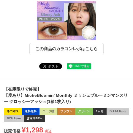
この商品のカラコンレポはこちら
【在庫限りで終売】
【度あり】MicheBloomin' Monthly ミッシュブルーミンマンスリ
ー グロッシーアッシュ(1箱1枚入り)
ネコポス
送料無料
ハーフ瞳
ブラウン
グリーン
1ヶ月
DIA14.0mm
BC8.7mm
含水率38%
¥
1,298
販売価格
税込