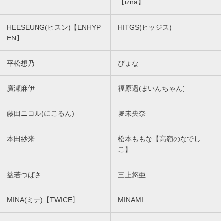
【izna】
HEESEUNG(ヒスン)【ENHYP
HITGS(ヒッジス)
EN】
平松想乃
ぴょな
廣瀬麻伊
福原遥(まいんちゃん)
藤田ニコル(にこるん)
堀未央奈
本田紗来
松本ももな【高嶺のなでし
こ】
益若つばさ
三上悠亜
MINA(ミナ)【TWICE】
MINAMI