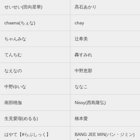
せいせい(田向星華)
髙石あかり
chaena(ちぇな)
chay
ちゃんみな
辻希美
てんちむ
轟すみれ
なえなの
中野恵那
中野ゆいな
ななこ
南部桃伽
Nissy(西島隆弘)
生見愛瑠(めるる)
橋本愛
はやて【#らぶしっく】
BANG JEE MIN(バン・ジミン)