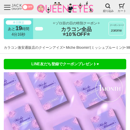
JACK
OFF
ON/OFF
絞り込み
カート
本日限定
✧ゾロ目の日の特別クーポン✧
クーポンコード
19
カラコン全品
あと
時間
超得
zorome
⭐10％OFF⭐
4分15秒
カラコン激安通販店のクイーンアイズ
Miche Bloomin'(ミッシュブルーミン)
M
LINE友だち登録でクーポンプレゼント♥