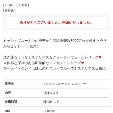
[
12
ポイント進呈 ]
送料込
ありがとうございました。完売いたしました。
ミッシュブルーミンの発売から累計販売数3000万枚を超えた今だ
からこそ1month発売
♪
透き通るようなミステリアスなクォーターヴェールシリーズ
❤
立体感と深みのある印象的なイノセントシリーズ
❤
マーメイドグレイはほんのり色づくブルーでミステリアスな瞳に
✨
販売名
ミッシュブルーミン マンスリー
内容
1箱1枚入り
装用期間
開封後1ヶ月
DIA
14.0mm