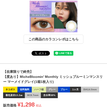
この商品のカラコンレポはこちら
【在庫限りで終売】
【度あり】MicheBloomin' Monthly ミッシュブルーミンマンスリ
ー マーメイドグレイ(1箱1枚入り)
ネコポス
送料無料
ハーフ瞳
グレー
ブルー
1ヶ月
DIA14.0mm
着色直径13.2㎜
BC8.7mm
含水率38%
¥
1,298
販売価格
税込