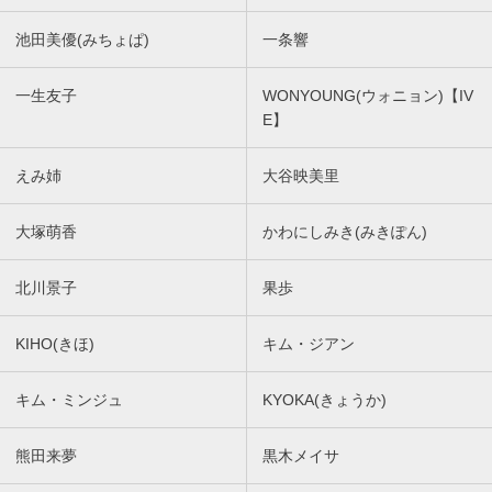
池田美優(みちょぱ)
一条響
一生友子
WONYOUNG(ウォニョン)【IV
E】
えみ姉
大谷映美里
大塚萌香
かわにしみき(みきぽん)
北川景子
果歩
KIHO(きほ)
キム・ジアン
キム・ミンジュ
KYOKA(きょうか)
熊田来夢
黒木メイサ