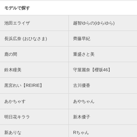
モデルで探す
池田エライザ
越智ゆらの(ゆらゆら)
長浜広奈 (おひなさま)
齊藤早紀
鹿の間
重盛さと美
鈴木瞳美
守屋麗奈【櫻坂46】
黒宮れい【REIRIE】
古川優香
あかちゃす
あやちゃん
明日花キララ
新木優子
新ありな
Rちゃん