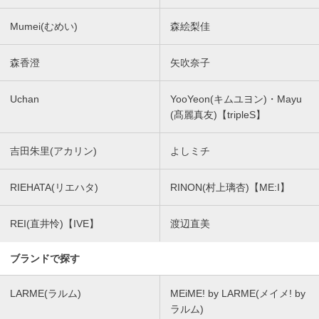
Mumei(むめい)
森絵梨佳
森香澄
矢吹奈子
Uchan
YooYeon(キムユヨン)・Mayu
(髙麗真友)【tripleS】
吉田朱里(アカリン)
よしミチ
RIEHATA(リエハタ)
RINON(村上璃杏)【ME:I】
REI(直井怜)【IVE】
渡辺直美
ブランドで探す
LARME(ラルム)
MEiME! by LARME(メイメ! by
ラルム)