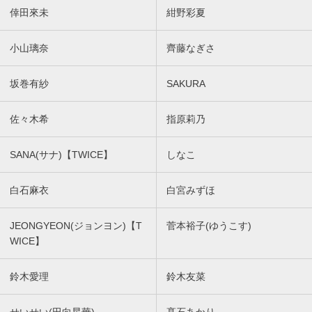
倖田來未
紺野彩夏
小山璃奈
齊藤なぎさ
坂巻有紗
SAKURA
佐々木希
指原莉乃
SANA(サナ)【TWICE】
しなこ
白石麻衣
白宮みずほ
JEONGYEON(ジョンヨン)【T
菅本裕子(ゆうこす)
WICE】
鈴木愛理
鈴木友菜