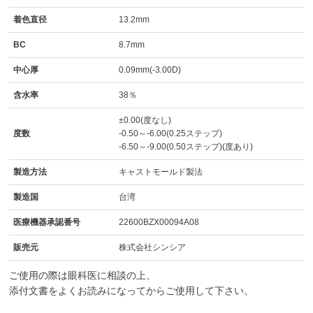
着色直径
13.2mm
BC
8.7mm
中心厚
0.09mm(-3.00D)
含水率
38％
±0.00(度なし)
度数
-0.50～-6.00(0.25ステップ)
-6.50～-9.00(0.50ステップ)(度あり)
製造方法
キャストモールド製法
製造国
台湾
医療機器承認番号
22600BZX00094A08
販売元
株式会社シンシア
ご使用の際は眼科医に相談の上、
添付文書をよくお読みになってからご使用して下さい。