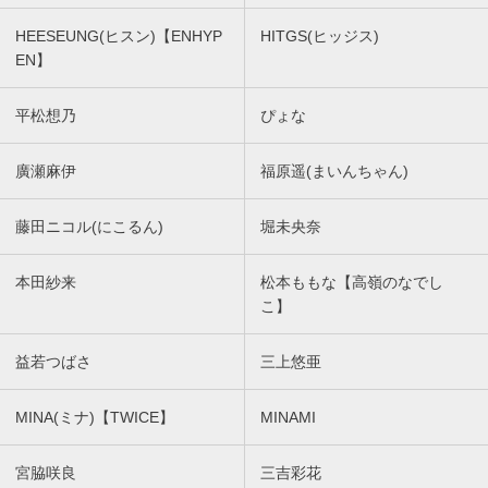
HEESEUNG(ヒスン)【ENHYP
HITGS(ヒッジス)
EN】
平松想乃
ぴょな
廣瀬麻伊
福原遥(まいんちゃん)
藤田ニコル(にこるん)
堀未央奈
本田紗来
松本ももな【高嶺のなでし
こ】
益若つばさ
三上悠亜
MINA(ミナ)【TWICE】
MINAMI
宮脇咲良
三吉彩花