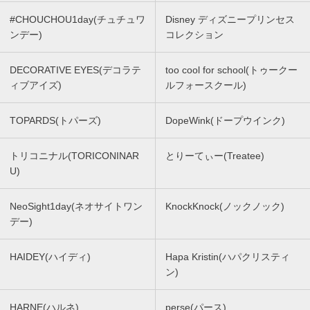
#CHOUCHOU1day(チュチュワ
Disney ディズニープリンセス
ンデー)
コレクション
DECORATIVE EYES(デコラテ
too cool for school(トゥークー
ィブアイズ)
ルフォースクール)
TOPARDS(トパーズ)
DopeWink(ドープウインク)
トリコニナル(TORICONINAR
とりーてぃー(Treatee)
U)
NeoSight1day(ネオサイトワン
KnockKnock(ノックノック)
デー)
HAIDEY(ハイディ)
Hapa Kristin(ハパクリスティ
ン)
HARNE(ハルネ)
perse(パース)