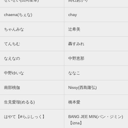
せいせい(田向星華)
髙石あかり
chaena(ちぇな)
chay
ちゃんみな
辻希美
てんちむ
轟すみれ
なえなの
中野恵那
中野ゆいな
ななこ
南部桃伽
Nissy(西島隆弘)
生見愛瑠(めるる)
橋本愛
はやて【#らぶしっく】
BANG JEE MIN(バン・ジミン)
【izna】