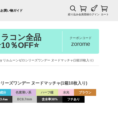
集
お買い物ガイド
絞り込み
会員登録
ログイン
カート
カラコン全品
クーポンコード
zorome
⭐10％OFF⭐
RO 1day リルムーンゼロシリーズワンデー ヌードマッチャ(1箱10枚入り)
ンゼロシリーズワンデー ヌードマッチャ(1箱10枚入り)
成分
色素薄い系
ハーフ瞳
水光
ブラウン
3.4㎜
BC8.7mm
含水率38%
フチあり