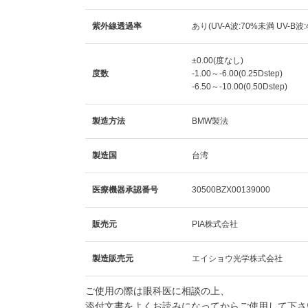
紫外線透過率
あり(UV-A波:70%未満 UV-B波
±0.00(度なし)
度数
-1.00～-6.00(0.25Dstep)
-6.50～-10.00(0.50Dstep)
製造方法
BMW製法
製造国
台湾
医療機器承認番号
30500BZX00139000
販売元
PIA株式会社
製造販売元
エイショウ光学株式会社
ご使用の際は眼科医に相談の上、
添付文書をよくお読みになってからご使用して下さ