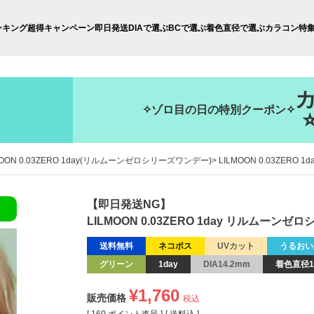
ンキング
超得キャンペーン
即日発送
DIAで選ぶ
BCで選ぶ
着色直径で選ぶ
カラコン特
✧ゾロ目の日の特別クーポン✧
MOON 0.03ZERO 1day(リルムーンゼロシリーズワンデー)
LILMOON 0.03ZE
【即日発送NG】
LILMOON 0.03ZERO 1day リルムー
送料無料
ネコポス
UVカット
うるおい
グリーン
1day
DIA14.2mm
着色直径1
¥
1,760
販売価格
税込