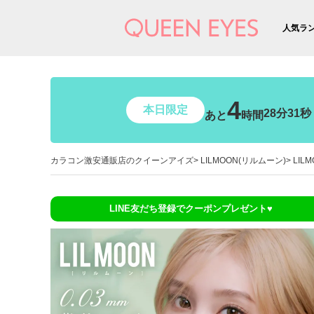
人気ラ
4
本日限定
28分30秒
あと
時間
カラコン激安通販店のクイーンアイズ
LILMOON(リルムーン)
LIL
LINE友だち登録でクーポンプレゼント♥