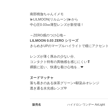
南部桃伽ちゃんイメモ
💫
LILMOON(リルムーン)
💫から
中心圧0.03㎜薄型レンズが新登場！
～ZERO感のつけ心地～
LILMOON 0.03 ZERO シリーズ
きらめきUPのマーブルハイライトで瞳にアクセン
レンズが薄く厚みの少ない分、
コンタクト特有の異物感を感じにくい❣︎
裸眼に近い、快適な着け心地を…❤
ヌードマッチャ
落ち着きのある抹茶グリーン×馴染みオレンジ
透き通る水光感レンズ💚
販売名
ハイドロン ワンデー AirLight