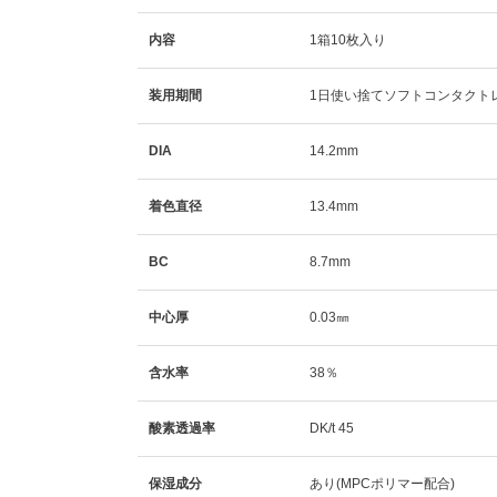
内容
1箱10枚入り
装用期間
1日使い捨てソフトコンタクト
DIA
14.2mm
着色直径
13.4mm
BC
8.7mm
中心厚
0.03㎜
含水率
38％
酸素透過率
DK/t 45
保湿成分
あり(MPCポリマー配合)