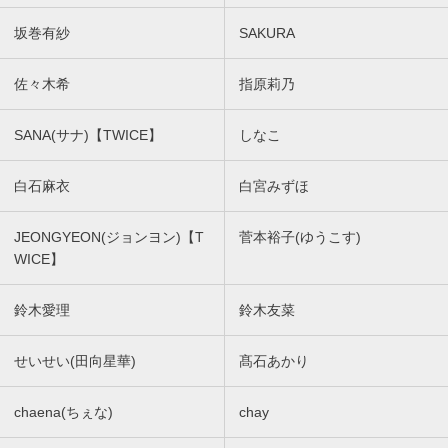
坂巻有紗
SAKURA
佐々木希
指原莉乃
SANA(サナ)【TWICE】
しなこ
白石麻衣
白宮みずほ
JEONGYEON(ジョンヨン)【T
菅本裕子(ゆうこす)
WICE】
鈴木愛理
鈴木友菜
せいせい(田向星華)
髙石あかり
chaena(ちぇな)
chay