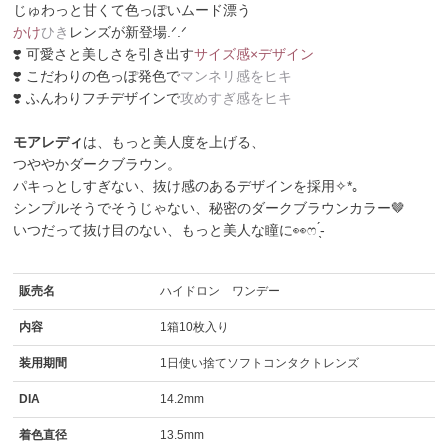
じゅわっと甘くて色っぽいムード漂う
かけ
ひき
レンズが新登場.ᐟ.ᐟ
❣️ 可愛さと美しさを引き出す
サイズ感×デザイン
❣️ こだわりの色っぽ発色で
マンネリ感をヒキ
❣️ ふんわりフチデザインで
攻めすぎ感をヒキ
モアレディ
は、もっと美人度を上げる、
つややかダークブラウン。
パキっとしすぎない、抜け感のあるデザインを採用✧*｡
シンプルそうでそうじゃない、秘密のダークブラウンカラー🤎
いつだって抜け目のない、もっと美人な瞳に👀ෆ ̖́-
販売名
ハイドロン ワンデー
内容
1箱10枚入り
装用期間
1日使い捨てソフトコンタクトレンズ
DIA
14.2mm
着色直径
13.5mm