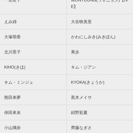
一生友子
WONYOUNG(ウォニョン)【IV
E】
えみ姉
大谷映美里
大塚萌香
かわにしみき(みきぽん)
北川景子
果歩
KIHO(きほ)
キム・ジアン
キム・ミンジュ
KYOKA(きょうか)
熊田来夢
黒木メイサ
倖田來未
紺野彩夏
小山璃奈
齊藤なぎさ