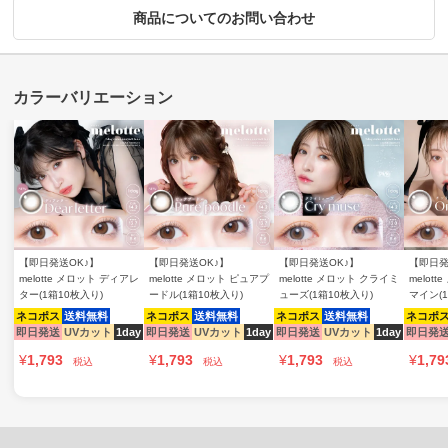
商品についてのお問い合わせ
【即日発送OK♪】
【即日発送OK♪】
【即日発送OK♪】
【即日発
melotte メロット ディアレ
melotte メロット ピュアプ
melotte メロット クライミ
melot
ター(1箱10枚入り)
ードル(1箱10枚入り)
ューズ(1箱10枚入り)
マイン(
ネコポス
送料無料
ネコポス
送料無料
ネコポス
送料無料
ネコポ
即日発送
UVカット
1day
即日発送
UVカット
1day
即日発送
UVカット
1day
即日発
¥
1,793
¥
1,793
¥
1,793
¥
1,79
税込
税込
税込