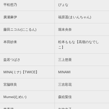
平松想乃
ぴょな
廣瀬麻伊
福原遥(まいんちゃん)
藤田ニコル(にこるん)
堀未央奈
本田紗来
松本ももな【高嶺のなでし
こ】
益若つばさ
三上悠亜
MINA(ミナ)【TWICE】
MINAMI
宮脇咲良
三吉彩花
Mumei(むめい)
森絵梨佳