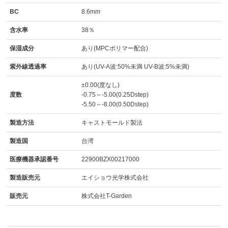
BC
8.6mm
含水率
38％
保湿成分
あり(MPCポリマー配合)
紫外線透過率
あり(UV-A波:50%未満 UV-B波:5%未満)
±0.00(度なし)
度数
-0.75～-5.00(0.25Dstep)
-5.50～-8.00(0.50Dstep)
製造方法
キャストモールド製法
製造国
台湾
医療機器承認番号
22900BZX00217000
製造販売元
エイショウ光学株式会社
販売元
株式会社T-Garden