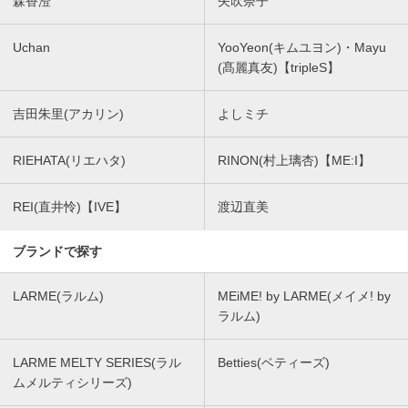
森香澄
矢吹奈子
Uchan
YooYeon(キムユヨン)・Mayu
(髙麗真友)【tripleS】
吉田朱里(アカリン)
よしミチ
RIEHATA(リエハタ)
RINON(村上璃杏)【ME:I】
REI(直井怜)【IVE】
渡辺直美
ブランドで探す
LARME(ラルム)
MEiME! by LARME(メイメ! by
ラルム)
LARME MELTY SERIES(ラル
Betties(ベティーズ)
ムメルティシリーズ)