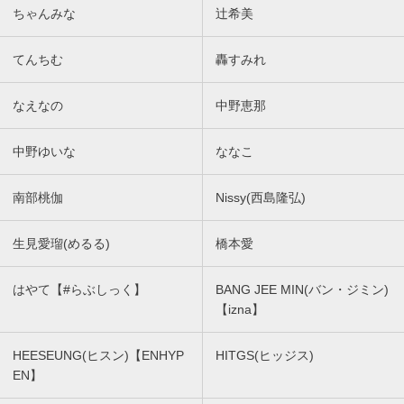
ちゃんみな
辻希美
てんちむ
轟すみれ
なえなの
中野恵那
中野ゆいな
ななこ
南部桃伽
Nissy(西島隆弘)
生見愛瑠(めるる)
橋本愛
はやて【#らぶしっく】
BANG JEE MIN(バン・ジミン)
【izna】
HEESEUNG(ヒスン)【ENHYP
HITGS(ヒッジス)
EN】