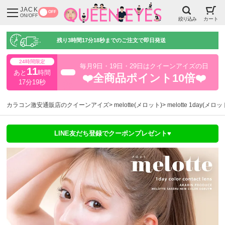
JACK
OFF
ON/OFF
絞り込み
カート
残り
3時間17分17秒
までのご注文で即日発送
24時間限定
毎月9日・19日・29日はクイーンアイズの日
11
あと
時間
超得
❤️全商品ポイント10倍❤️
17分17秒
カラコン激安通販店のクイーンアイズ
melotte(メロット)
melotte 1day(メ
LINE友だち登録でクーポンプレゼント♥