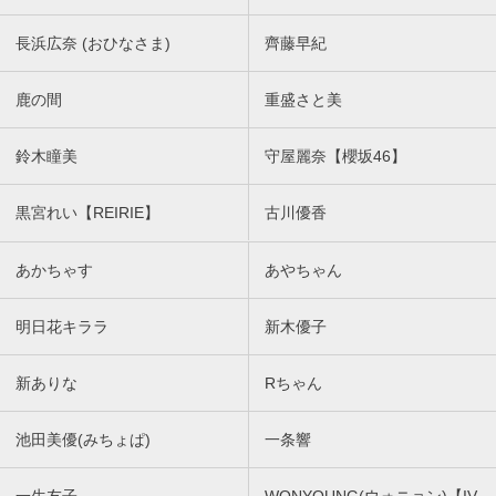
長浜広奈 (おひなさま)
齊藤早紀
鹿の間
重盛さと美
鈴木瞳美
守屋麗奈【櫻坂46】
黒宮れい【REIRIE】
古川優香
あかちゃす
あやちゃん
明日花キララ
新木優子
新ありな
Rちゃん
池田美優(みちょぱ)
一条響