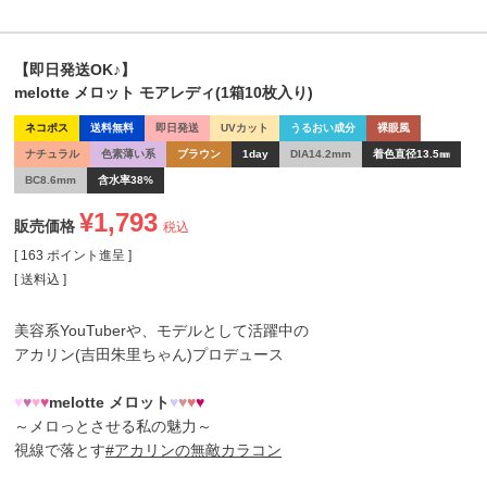
【即日発送OK♪】
melotte メロット モアレディ(1箱10枚入り)
ネコポス
送料無料
即日発送
UVカット
うるおい成分
裸眼風
ナチュラル
色素薄い系
ブラウン
1day
DIA14.2mm
着色直径13.5㎜
BC8.6mm
含水率38%
¥
1,793
販売価格
税込
[
163
ポイント進呈 ]
送料込
美容系YouTuberや、モデルとして活躍中の
アカリン(吉田朱里ちゃん)
プロデュース
♥
♥
♥
♥
melotte メロット
♥
♥
♥
♥
～メロっとさせる私の魅力～
視線で落とす
#アカリンの無敵カラコン