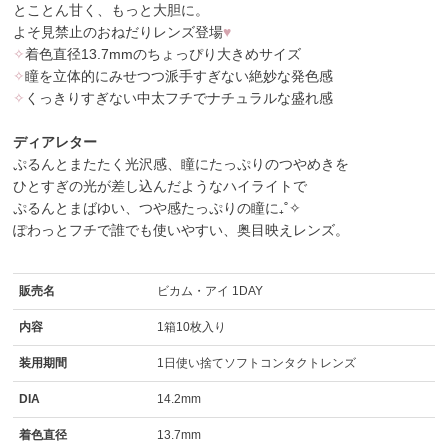
とことん甘く、もっと大胆に。
よそ見禁止のおねだりレンズ登場
♥
✧
着色直径13.7mmのちょっぴり大きめサイズ
✧
瞳を立体的にみせつつ派手すぎない絶妙な発色感
✧
くっきりすぎない中太フチでナチュラルな盛れ感
ディアレター
ぷるんとまたたく光沢感、瞳にたっぷりのつやめきを
ひとすぎの光が差し込んだようなハイライトで
ぷるんとまばゆい、つや感たっぷりの瞳に₊˚✧
ぽわっとフチで誰でも使いやすい、奥目映えレンズ。
販売名
ビカム・アイ 1DAY
内容
1箱10枚入り
装用期間
1日使い捨てソフトコンタクトレンズ
DIA
14.2mm
着色直径
13.7mm