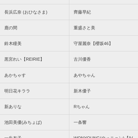
長浜広奈 (おひなさま)
齊藤早紀
鹿の間
重盛さと美
鈴木瞳美
守屋麗奈【櫻坂46】
黒宮れい【REIRIE】
古川優香
あかちゃす
あやちゃん
明日花キララ
新木優子
新ありな
Rちゃん
池田美優(みちょぱ)
一条響