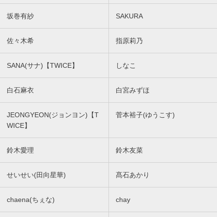
坂巻有紗
SAKURA
佐々木希
指原莉乃
SANA(サナ)【TWICE】
しなこ
白石麻衣
白宮みずほ
JEONGYEON(ジョンヨン)【T
菅本裕子(ゆうこす)
WICE】
鈴木愛理
鈴木友菜
せいせい(田向星華)
髙石あかり
chaena(ちぇな)
chay