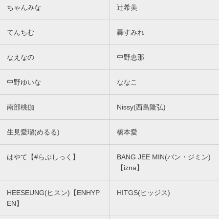
ちゃんみな
辻希美
てんちむ
轟すみれ
なえなの
中野恵那
中野ゆいな
ななこ
南部桃伽
Nissy(西島隆弘)
生見愛瑠(めるる)
橋本愛
はやて【#らぶしっく】
BANG JEE MIN(バン・ジミン)
【izna】
HEESEUNG(ヒスン)【ENHYP
HITGS(ヒッジス)
EN】