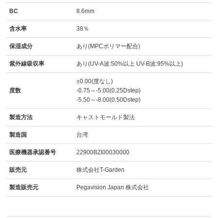
BC
8.6mm
含水率
38％
保湿成分
あり(MPCポリマー配合)
紫外線吸収率
あり(UV-A波:50%以上 UV-B波:95%以上)
±0.00(度なし)
度数
-0.75～-5.00(0.25Dstep)
-5.50～-8.00(0.50Dstep)
製造方法
キャストモールド製法
製造国
台湾
医療機器承認番号
22900BZI00030000
販売元
株式会社T-Garden
製造販売元
Pegavision Japan 株式会社