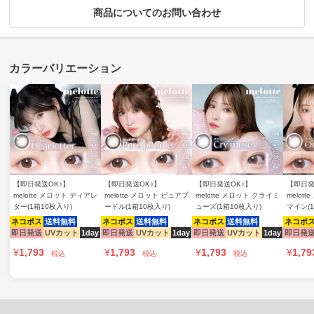
商品についてのお問い合わせ
【即日発送OK♪】
【即日発送OK♪】
【即日発送OK♪】
【即日発
melotte メロット ディアレ
melotte メロット ピュアプ
melotte メロット クライミ
melot
ター(1箱10枚入り)
ードル(1箱10枚入り)
ューズ(1箱10枚入り)
マイン(
ネコポス
送料無料
ネコポス
送料無料
ネコポス
送料無料
ネコポ
即日発送
UVカット
1day
即日発送
UVカット
1day
即日発送
UVカット
1day
即日発
¥
1,793
¥
1,793
¥
1,793
¥
1,79
税込
税込
税込