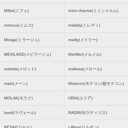
Mifee(ミフェ)
mimi charme(ミミシャルム)
mimuco(ミムコ)
melady(ミレディ)
Mirage(ミラージュ)
meilly(メイリー)
MEVILAGE(メビラージュ)
MerMer(メルメル)
melotte(メロット)
melloew(メロール)
main(メーン)
Motecon(モテコン/超モテコン)
MOLAK(モラク)
URIA(ユリア)
loveil(ラヴェール)
RADIRIS(ラディリス)
RESAY(リセイ)
Lillbon(リルボン)