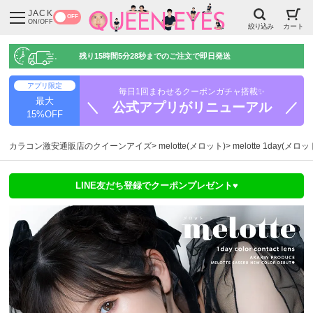
JACK
OFF
ON/OFF
絞り込み
カート
残り
15時間5分27秒
までのご注文で即日発送
アプリ限定
毎日1回まわせるクーポンガチャ搭載✨
最大
＼ 公式アプリがリニューアル ／
15%OFF
カラコン激安通販店のクイーンアイズ
melotte(メロット)
melotte 1day(メ
LINE友だち登録でクーポンプレゼント♥