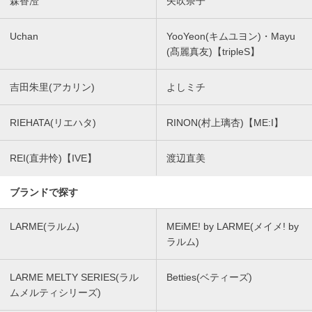
森香澄
矢吹奈子
Uchan
YooYeon(キムユヨン)・Mayu
(髙麗真友)【tripleS】
吉田朱里(アカリン)
よしミチ
RIEHATA(リエハタ)
RINON(村上璃杏)【ME:I】
REI(直井怜)【IVE】
渡辺直美
ブランドで探す
LARME(ラルム)
MEiME! by LARME(メイメ! by
ラルム)
LARME MELTY SERIES(ラル
Betties(ベティーズ)
ムメルティシリーズ)