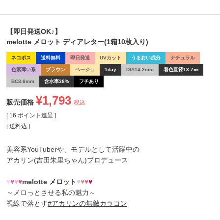
【即日発送OK♪】
melotte メロット ディアレター(1箱10枚入り)
ネコポス
送料無料
即日発送
UVカット
うるおい成分
ナチュラル
色素薄い系
ブラウン
ベージュ
1day
DIA14.2mm
着色直径13.7㎜
BC8.6mm
含水率38%
フチあり
¥
1,793
販売価格
税込
[
16
ポイント進呈 ]
送料込
美容系YouTuberや、モデルとして活躍中の
アカリン(吉田朱里ちゃん)
プロデュース
♥
♥
♥
♥
melotte メロット
♥
♥
♥
♥
～メロっとさせる私の魅力～
視線で落とす
#アカリンの無敵カラコン