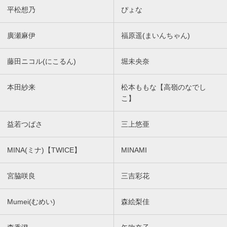
平松想乃
ぴょな
廣瀬麻伊
福原遥(まいんちゃん)
藤田ニコル(にこるん)
堀未央奈
本田紗来
松本ももな【高嶺のなでし
こ】
益若つばさ
三上悠亜
MINA(ミナ)【TWICE】
MINAMI
宮脇咲良
三吉彩花
Mumei(むめい)
森絵梨佳