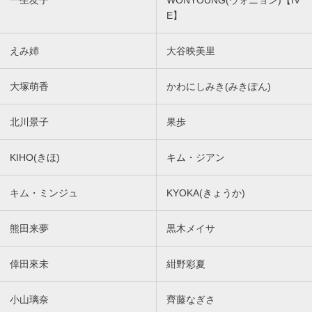
一生友子
WONYOUNG(ウォニョン)【IV
E】
えみ姉
大谷映美里
大塚萌香
かわにしみき(みきぽん)
北川景子
果歩
KIHO(きほ)
キム・ジアン
キム・ミンジュ
KYOKA(きょうか)
熊田来夢
黒木メイサ
倖田來未
紺野彩夏
小山璃奈
齊藤なぎさ