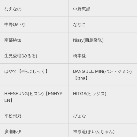
なえなの
中野恵那
中野ゆいな
ななこ
南部桃伽
Nissy(西島隆弘)
生見愛瑠(めるる)
橋本愛
はやて【#らぶしっく】
BANG JEE MIN(バン・ジミン)
【izna】
HEESEUNG(ヒスン)【ENHYP
HITGS(ヒッジス)
EN】
平松想乃
ぴょな
廣瀬麻伊
福原遥(まいんちゃん)