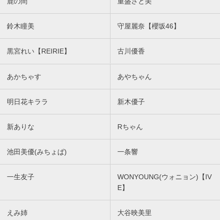
鹿の間
重盛さと美
鈴木瞳美
守屋麗奈【櫻坂46】
黒宮れい【REIRIE】
古川優香
あかちゃす
あやちゃん
明日花キララ
新木優子
新ありな
Rちゃん
池田美優(みちょぱ)
一条響
一生友子
WONYOUNG(ウォニョン)【IV
E】
えみ姉
大谷映美里