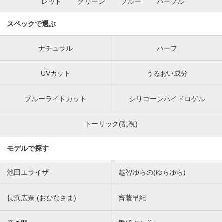
レッド
グリーン
ブルー
パープル
スペックで選ぶ
ナチュラル
ハーフ
UVカット
うるおい成分
ブルーライトカット
シリコーンハイドロゲル
トーリック(乱視)
モデルで探す
池田エライザ
越智ゆらの(ゆらゆら)
長浜広奈 (おひなさま)
齊藤早紀