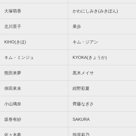
大塚萌香
かわにしみき(みきぽん)
北川景子
果歩
KIHO(きほ)
キム・ジアン
キム・ミンジュ
KYOKA(きょうか)
熊田来夢
黒木メイサ
倖田來未
紺野彩夏
小山璃奈
齊藤なぎさ
坂巻有紗
SAKURA
佐々木希
指原莉乃