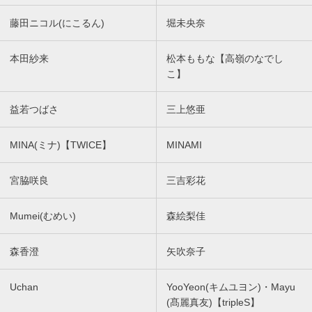
藤田ニコル(にこるん)
堀未央奈
本田紗来
松本ももな【高嶺のなでし
こ】
益若つばさ
三上悠亜
MINA(ミナ)【TWICE】
MINAMI
宮脇咲良
三吉彩花
Mumei(むめい)
森絵梨佳
森香澄
矢吹奈子
Uchan
YooYeon(キムユヨン)・Mayu
(髙麗真友)【tripleS】