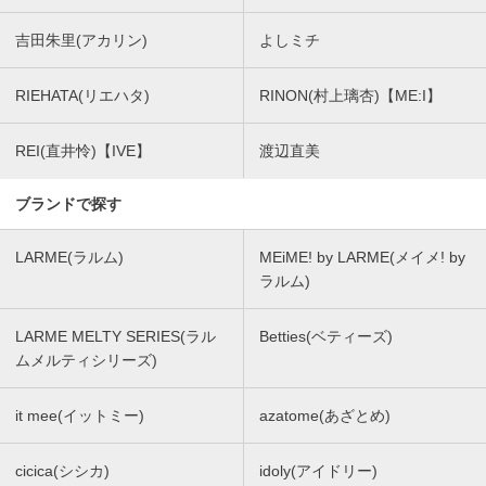
吉田朱里(アカリン)
よしミチ
RIEHATA(リエハタ)
RINON(村上璃杏)【ME:I】
REI(直井怜)【IVE】
渡辺直美
ブランドで探す
LARME(ラルム)
MEiME! by LARME(メイメ! by
ラルム)
LARME MELTY SERIES(ラル
Betties(ベティーズ)
ムメルティシリーズ)
it mee(イットミー)
azatome(あざとめ)
cicica(シシカ)
idoly(アイドリー)