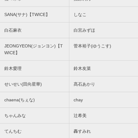
SANA(サナ)【TWICE】
しなこ
白石麻衣
白宮みずほ
JEONGYEON(ジョンヨン)【T
菅本裕子(ゆうこす)
WICE】
鈴木愛理
鈴木友菜
せいせい(田向星華)
髙石あかり
chaena(ちぇな)
chay
ちゃんみな
辻希美
てんちむ
轟すみれ