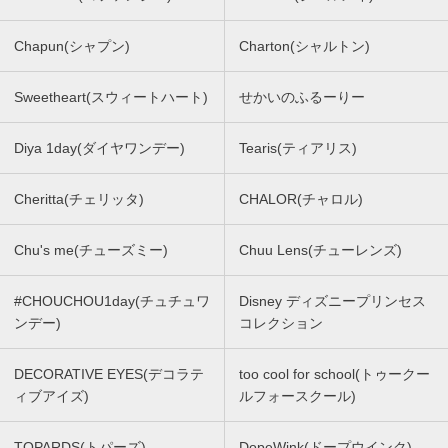
Chapun(シャプン)
Charton(シャルトン)
Sweetheart(スウィートハート)
せかいのふるーりー
Diya 1day(ダイヤワンデー)
Tearis(ティアリス)
Cheritta(チェリッタ)
CHALOR(チャロル)
Chu's me(チューズミー)
Chuu Lens(チューレンズ)
#CHOUCHOU1day(チュチュワ
Disney ディズニープリンセス
ンデー)
コレクション
DECORATIVE EYES(デコラテ
too cool for school(トゥークー
ィブアイズ)
ルフォースクール)
TOPARDS(トパーズ)
DopeWink(ドープウインク)