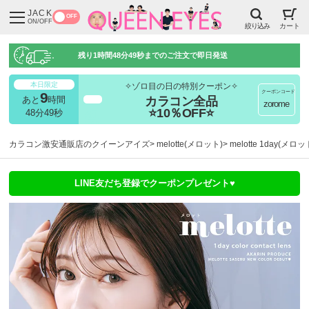
JACK
OFF
ON/OFF
絞り込み
カート
残り
1時間48分48秒
までのご注文で即日発送
本日限定
✧ゾロ目の日の特別クーポン✧
クーポンコード
9
カラコン全品
あと
時間
超得
zorome
⭐10％OFF⭐
48分48秒
カラコン激安通販店のクイーンアイズ
melotte(メロット)
melotte 1day(メ
LINE友だち登録でクーポンプレゼント♥