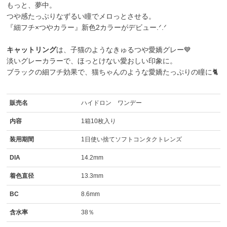
もっと、夢中。
つや感たっぷりなずるい瞳でメロっとさせる。
『細フチ×つやカラー』新色2カラーがデビュー.ᐟ.ᐟ
キャットリング
は、子猫のようなきゅるつや愛嬌グレー💙
淡いグレーカラーで、ほっとけない愛おしい印象に。
ブラックの細フチ効果で、猫ちゃんのような愛嬌たっぷりの瞳に🐈
販売名
ハイドロン ワンデー
内容
1箱10枚入り
装用期間
1日使い捨てソフトコンタクトレンズ
DIA
14.2mm
着色直径
13.3mm
BC
8.6mm
含水率
38％