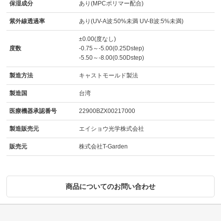
保湿成分
あり(MPCポリマー配合)
紫外線透過率
あり(UV-A波:50%未満 UV-B波:5%未満)
±0.00(度なし)
度数
-0.75～-5.00(0.25Dstep)
-5.50～-8.00(0.50Dstep)
製造方法
キャストモールド製法
製造国
台湾
医療機器承認番号
22900BZX00217000
製造販売元
エイショウ光学株式会社
販売元
株式会社T-Garden
商品についてのお問い合わせ