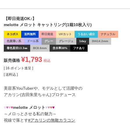
【即日発送OK♪】
melotte メロット キャットリング(1箱10枚入り)
ネコポス
送料無料
即日発送
UVカット
うるおい成分
ナチュラル
色素薄い系
ドール系
グレー
グレージュ
1day
DIA14.2mm
着色直径13.3㎜
BC8.6mm
含水率38%
フチあり
¥
1,793
販売価格
税込
[
16
ポイント進呈 ]
送料込
美容系YouTuberや、モデルとして活躍中の
アカリン(吉田朱里ちゃん)
プロデュース
♥
♥
♥
♥
melotte メロット
♥
♥
♥
♥
～メロっとさせる私の魅力～
視線で落とす
#アカリンの無敵カラコン