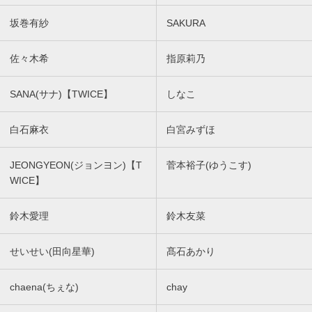
坂巻有紗
SAKURA
佐々木希
指原莉乃
SANA(サナ)【TWICE】
しなこ
白石麻衣
白宮みずほ
JEONGYEON(ジョンヨン)【T
菅本裕子(ゆうこす)
WICE】
鈴木愛理
鈴木友菜
せいせい(田向星華)
髙石あかり
chaena(ちぇな)
chay