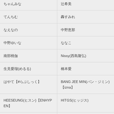
ちゃんみな
辻希美
てんちむ
轟すみれ
なえなの
中野恵那
中野ゆいな
ななこ
南部桃伽
Nissy(西島隆弘)
生見愛瑠(めるる)
橋本愛
はやて【#らぶしっく】
BANG JEE MIN(バン・ジミン)
【izna】
HEESEUNG(ヒスン)【ENHYP
HITGS(ヒッジス)
EN】