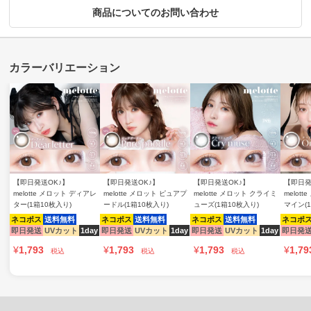
商品についてのお問い合わせ
【即日発送OK♪】
【即日発送OK♪】
【即日発送OK♪】
【即日発
melotte メロット ディアレ
melotte メロット ピュアプ
melotte メロット クライミ
melot
ター(1箱10枚入り)
ードル(1箱10枚入り)
ューズ(1箱10枚入り)
マイン(
ネコポス
送料無料
ネコポス
送料無料
ネコポス
送料無料
ネコポ
即日発送
UVカット
1day
即日発送
UVカット
1day
即日発送
UVカット
1day
即日発
¥
1,793
¥
1,793
¥
1,793
¥
1,79
税込
税込
税込