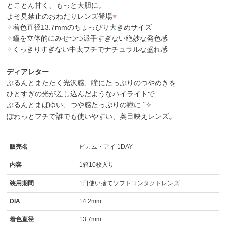
とことん甘く、もっと大胆に。
よそ見禁止のおねだりレンズ登場
♥
✧
着色直径13.7mmのちょっぴり大きめサイズ
✧
瞳を立体的にみせつつ派手すぎない絶妙な発色感
✧
くっきりすぎない中太フチでナチュラルな盛れ感
ディアレター
ぷるんとまたたく光沢感、瞳にたっぷりのつやめきを
ひとすぎの光が差し込んだようなハイライトで
ぷるんとまばゆい、つや感たっぷりの瞳に₊˚✧
ぽわっとフチで誰でも使いやすい、奥目映えレンズ。
販売名
ビカム・アイ 1DAY
内容
1箱10枚入り
装用期間
1日使い捨てソフトコンタクトレンズ
DIA
14.2mm
着色直径
13.7mm