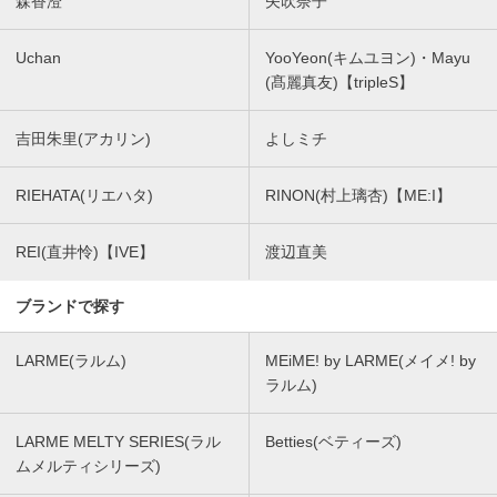
森香澄
矢吹奈子
Uchan
YooYeon(キムユヨン)・Mayu
(髙麗真友)【tripleS】
吉田朱里(アカリン)
よしミチ
RIEHATA(リエハタ)
RINON(村上璃杏)【ME:I】
REI(直井怜)【IVE】
渡辺直美
ブランドで探す
LARME(ラルム)
MEiME! by LARME(メイメ! by
ラルム)
LARME MELTY SERIES(ラル
Betties(ベティーズ)
ムメルティシリーズ)