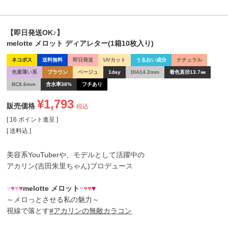
【即日発送OK♪】
melotte メロット ディアレター(1箱10枚入り)
ネコポス
送料無料
即日発送
UVカット
うるおい成分
ナチュラル
色素薄い系
ブラウン
ベージュ
1day
DIA14.2mm
着色直径13.7㎜
BC8.6mm
含水率38%
フチあり
¥
1,793
販売価格
税込
[
16
ポイント進呈 ]
送料込
美容系YouTuberや、モデルとして活躍中の
アカリン(吉田朱里ちゃん)
プロデュース
♥
♥
♥
♥
melotte メロット
♥
♥
♥
♥
～メロっとさせる私の魅力～
視線で落とす
#アカリンの無敵カラコン