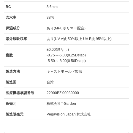
BC
8.6mm
含水率
38％
保湿成分
あり(MPCポリマー配合)
紫外線吸収率
あり(UV-A波:50%以上 UV-B波:95%以上)
±0.00(度なし)
度数
-0.75～-5.00(0.25Dstep)
-5.50～-8.00(0.50Dstep)
製造方法
キャストモールド製法
製造国
台湾
医療機器承認番号
22900BZI00030000
販売元
株式会社T-Garden
製造販売元
Pegavision Japan 株式会社