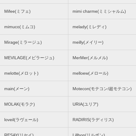
Mifee(ミフェ)
mimi charme(ミミシャルム)
mimuco(ミムコ)
melady(ミレディ)
Mirage(ミラージュ)
meilly(メイリー)
MEVILAGE(メビラージュ)
MerMer(メルメル)
melotte(メロット)
melloew(メロール)
main(メーン)
Motecon(モテコン/超モテコン)
MOLAK(モラク)
URIA(ユリア)
loveil(ラヴェール)
RADIRIS(ラディリス)
RESAY(リセイ)
Lillbon(リルボン)