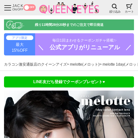
JACK
OFF
ON/OFF
絞り込み
カート
残り
11時間28分19秒
までのご注文で即日発送
アプリ限定
毎日1回まわせるクーポンガチャ搭載✨
最大
＼ 公式アプリがリニューアル ／
15%OFF
カラコン激安通販店のクイーンアイズ
melotte(メロット)
melotte 1day(メ
LINE友だち登録でクーポンプレゼント♥