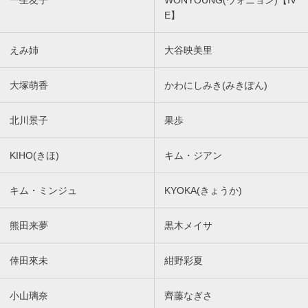
一生友子
WONYOUNG(ウォニョン)【IV
E】
えみ姉
大谷映美里
大塚萌香
かわにしみき(みきぽん)
北川景子
果歩
KIHO(きほ)
キム・ジアン
キム・ミンジュ
KYOKA(きょうか)
熊田来夢
黒木メイサ
倖田來未
紺野彩夏
小山璃奈
齊藤なぎさ