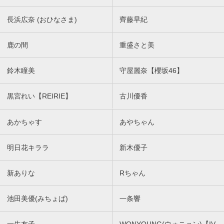
長浜広奈 (おひなさま)
齊藤早紀
鹿の間
重盛さと美
鈴木瞳美
守屋麗奈【櫻坂46】
黒宮れい【REIRIE】
古川優香
あかちゃす
あやちゃん
明日花キララ
新木優子
新ありな
Rちゃん
池田美優(みちょぱ)
一条響