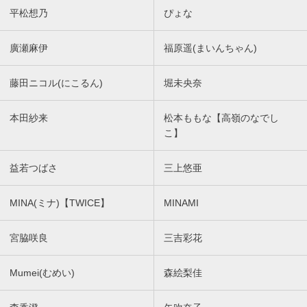
平松想乃
ぴょな
廣瀬麻伊
福原遥(まいんちゃん)
藤田ニコル(にこるん)
堀未央奈
本田紗来
松本ももな【高嶺のなでし
こ】
益若つばさ
三上悠亜
MINA(ミナ)【TWICE】
MINAMI
宮脇咲良
三吉彩花
Mumei(むめい)
森絵梨佳