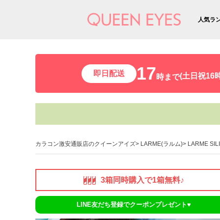
人気ラ
17
即日配送
(土日祝16時
時まで
カラコン激安通販店のクイーンアイズ
LARME(ラルム)
LARME SI
3箱同時購入で1箱無料♪
LINE友だち登録でクーポンプレゼント♥