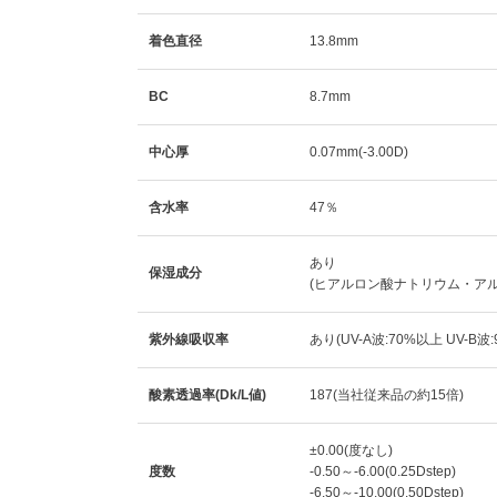
着色直径
13.8mm
BC
8.7mm
中心厚
0.07mm(-3.00D)
含水率
47％
あり
保湿成分
(ヒアルロン酸ナトリウム・ア
紫外線吸収率
あり(UV-A波:70%以上 UV-B波
酸素透過率(Dk/L値)
187(当社従来品の約15倍)
±0.00(度なし)
度数
-0.50～-6.00(0.25Dstep)
-6.50～-10.00(0.50Dstep)