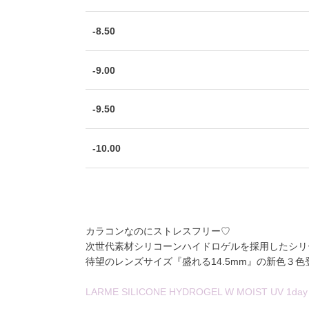
-8.50
-9.00
-9.50
-10.00
カラコンなのにストレスフリー♡
次世代素材シリコーンハイドロゲル
を採用したシリ
待望のレンズサイズ『盛れる14.5mm』の新色３色登
LARME SILICONE HYDROGEL W MOIST UV 1day