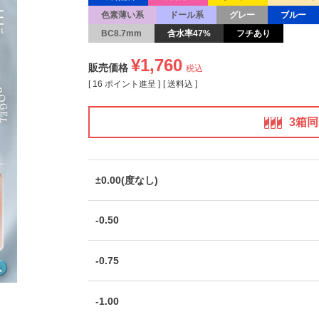
色素薄い系
ドール系
グレー
ブルー
BC8.7mm
含水率47%
フチあり
¥
1,760
販売価格
税込
[
16
ポイント進呈 ]
送料込
3箱
±0.00(度なし)
-0.50
-0.75
-1.00