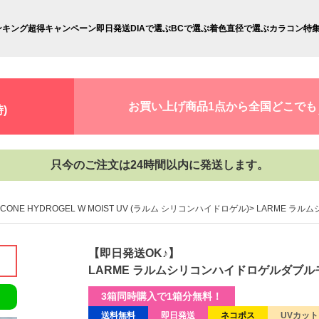
ンキング
超得キャンペーン
即日発送
DIAで選ぶ
BCで選ぶ
着色直径で選ぶ
カラコン特
お買い上げ商品1点から全国どこでも
)
只今のご注文は24時間以内に発送します。
LICONE HYDROGEL W MOIST UV (ラルム シリコンハイドロゲル)
LARME ラル
【即日発送OK♪】
LARME ラルムシリコンハイドロゲルダブルモ
3箱同時購入で1箱分無料！
送料無料
即日発送
ネコポス
UVカット