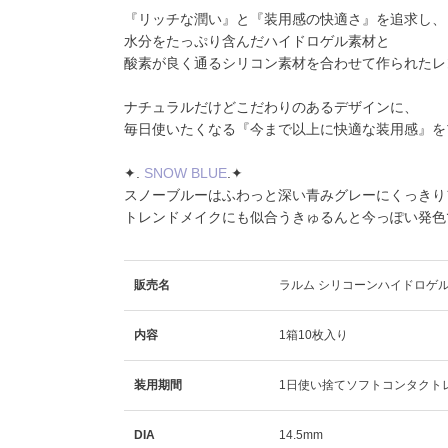
『リッチな潤い』と『装用感の快適さ』を追求し、
水分をたっぷり含んだハイドロゲル素材と
酸素が良く通るシリコン素材を合わせて作られたレ
ナチュラルだけどこだわりのあるデザインに、
毎日使いたくなる『今まで以上に快適な装用感』を
✦️.
SNOW BLUE
.✦️
スノーブルーはふわっと深い青みグレーにくっきり
トレンドメイクにも似合うきゅるんと今っぽい発色
販売名
ラルム シリコーンハイドロゲル
内容
1箱10枚入り
装用期間
1日使い捨てソフトコンタクト
DIA
14.5mm