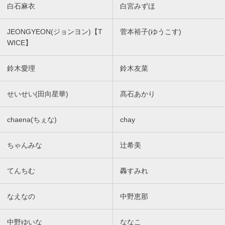
白石麻衣
白宮みずほ
JEONGYEON(ジョンヨン)【T
菅本裕子(ゆうこす)
WICE】
鈴木愛理
鈴木友菜
せいせい(田向星華)
髙石あかり
chaena(ちぇな)
chay
ちゃんみな
辻希美
てんちむ
轟すみれ
なえなの
中野恵那
中野ゆいな
ななこ