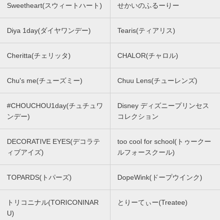
Sweetheart(スウィートハート)
せかいのふるーりー
Diya 1day(ダイヤワンデー)
Tearis(ティアリス)
Cheritta(チェリッタ)
CHALOR(チャロル)
Chu's me(チューズミー)
Chuu Lens(チューレンズ)
#CHOUCHOU1day(チュチュワ
Disney ディズニープリンセス
ンデー)
コレクション
DECORATIVE EYES(デコラテ
too cool for school(トゥークー
ィブアイズ)
ルフォースクール)
TOPARDS(トパーズ)
DopeWink(ドープウインク)
トリコニナル(TORICONINAR
とりーてぃー(Treatee)
U)