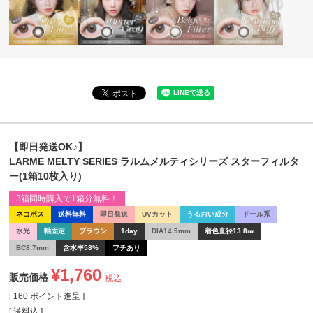
【即日発送OK♪】
LARME MELTY SERIES ラルムメルティシリーズ スターフィルタ
ー(1箱10枚入り)
3箱同時購入で1箱分無料！
ネコポス
送料無料
即日発送
UVカット
うるおい成分
ドール系
水光
軸固定
ブラウン
1day
DIA14.5mm
着色直径13.8㎜
BC8.7mm
含水率58%
フチあり
¥
1,760
販売価格
税込
[
160
ポイント進呈 ]
送料込