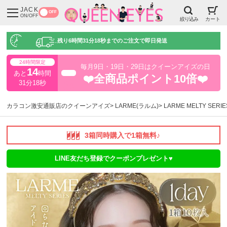
JACK
OFF
ON/OFF
絞り込み
カート
残り
6時間31分17秒
までのご注文で即日発送
24時間限定
毎月9日・19日・29日はクイーンアイズの日
14
あと
時間
超得
❤️全商品ポイント10倍❤️
31分17秒
カラコン激安通販店のクイーンアイズ
LARME(ラルム)
LARME MELTY SE
3箱同時購入で1箱無料♪
LINE友だち登録でクーポンプレゼント♥