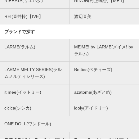
RIEHATA(リエハタ)
RINON(村上璃杏)【ME:I】
REI(直井怜)【IVE】
渡辺直美
ブランドで探す
LARME(ラルム)
MEiME! by LARME(メイメ! by
ラルム)
LARME MELTY SERIES(ラル
Betties(ベティーズ)
ムメルティシリーズ)
it mee(イットミー)
azatome(あざとめ)
cicica(シシカ)
idoly(アイドリー)
ONE DOLL(ワンドール)