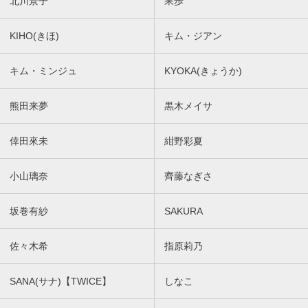
北川景子
果歩
KIHO(きほ)
キム・ジアン
キム・ミンジュ
KYOKA(きょうか)
熊田来夢
黒木メイサ
倖田來未
紺野彩夏
小山璃奈
齊藤なぎさ
坂巻有紗
SAKURA
佐々木希
指原莉乃
SANA(サナ)【TWICE】
しなこ