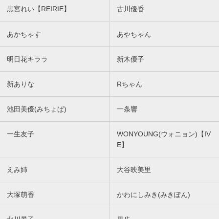
黒宮れい【REIRIE】
古川優香
あかちゃす
あやちゃん
明日花キララ
新木優子
新ありな
Rちゃん
池田美優(みちょぱ)
一条響
一生友子
WONYOUNG(ウォニョン)【IV
E】
えみ姉
大谷映美里
大塚萌香
かわにしみき(みきぽん)