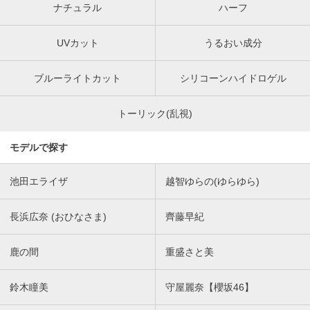
ナチュラル
ハーフ
UVカット
うるおい成分
ブルーライトカット
シリコーンハイドロゲル
トーリック(乱視)
モデルで探す
池田エライザ
越智ゆらの(ゆらゆら)
長浜広奈 (おひなさま)
齊藤早紀
鹿の間
重盛さと美
鈴木瞳美
守屋麗奈【櫻坂46】