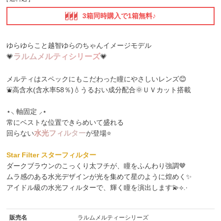
3箱同時購入で1箱無料♪
ゆらゆらこと越智ゆらのちゃんイメージモデル
ラ
ル
ム
メ
ル
テ
ィ
シ
リ
ー
ズ
💗
💗
メルティはスペックにもこだわった瞳にやさしいレンズ😊
⛲高含水(含水率58％)💧うるおい成分配合🌞ＵＶカット搭載
⋆⸜ 軸固定 ⸝⋆
常にベストな位置できらめいて盛れる
水
光
フ
ィ
ル
タ
ー
回らない
が登場⭐️
Star Filter スターフィルター
ダークブラウンのこっくり太フチが、瞳をふんわり強調🤎
ムラ感のある水光デザインが光を集めて星のように煌めく✨
アイドル級の水光フィルターで、輝く瞳を演出します💫⟡.·
販売名
ラルムメルティーシリーズ