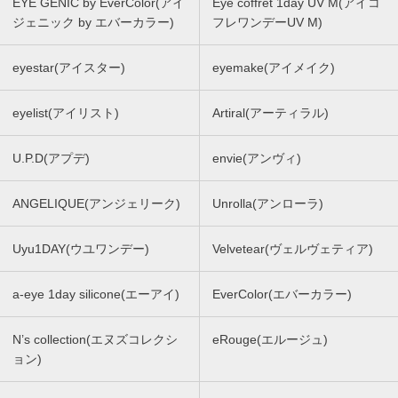
EYE GENIC by EverColor(アイ
Eye coffret 1day UV M(アイコ
ジェニック by エバーカラー)
フレワンデーUV M)
eyestar(アイスター)
eyemake(アイメイク)
eyelist(アイリスト)
Artiral(アーティラル)
U.P.D(アプデ)
envie(アンヴィ)
ANGELIQUE(アンジェリーク)
Unrolla(アンローラ)
Uyu1DAY(ウユワンデー)
Velvetear(ヴェルヴェティア)
a-eye 1day silicone(エーアイ)
EverColor(エバーカラー)
N’s collection(エヌズコレクシ
eRouge(エルージュ)
ョン)