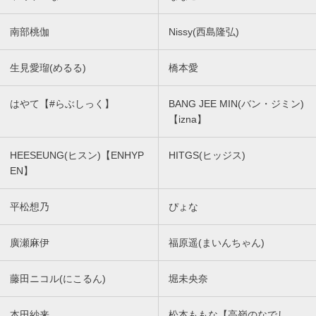
南部桃伽
Nissy(西島隆弘)
生見愛瑠(めるる)
橋本愛
はやて【#らぶしっく】
BANG JEE MIN(バン・ジミン)
【izna】
HEESEUNG(ヒスン)【ENHYP
HITGS(ヒッジス)
EN】
平松想乃
ぴょな
廣瀬麻伊
福原遥(まいんちゃん)
藤田ニコル(にこるん)
堀未央奈
本田紗来
松本ももな【高嶺のなでし