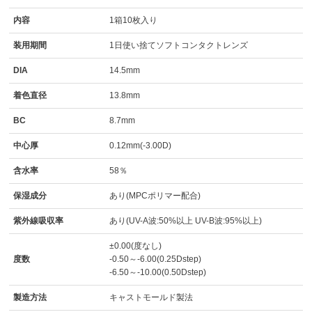
内容
1箱10枚入り
装用期間
1日使い捨てソフトコンタクトレンズ
DIA
14.5mm
着色直径
13.8mm
BC
8.7mm
中心厚
0.12mm(-3.00D)
含水率
58％
保湿成分
あり(MPCポリマー配合)
紫外線吸収率
あり(UV-A波:50%以上 UV-B波:95%以上)
±0.00(度なし)
度数
-0.50～-6.00(0.25Dstep)
-6.50～-10.00(0.50Dstep)
製造方法
キャストモールド製法