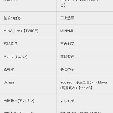
こ】
益若つばさ
三上悠亜
MINA(ミナ)【TWICE】
MINAMI
宮脇咲良
三吉彩花
Mumei(むめい)
森絵梨佳
森香澄
矢吹奈子
Uchan
YooYeon(キムユヨン)・Mayu
(髙麗真友)【tripleS】
吉田朱里(アカリン)
よしミチ