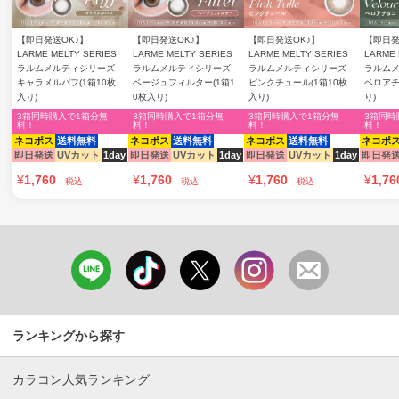
【即日発送OK♪】
【即日発送OK♪】
【即日発送OK♪】
【即日発
LARME MELTY SERIES
LARME MELTY SERIES
LARME MELTY SERIES
LARME 
ラルムメルティシリーズ
ラルムメルティシリーズ
ラルムメルティシリーズ
ラルム
キャラメルパフ(1箱10枚
ベージュフィルター(1箱1
ピンクチュール(1箱10枚
ベロアチ
入り)
0枚入り)
入り)
り)
3箱同時購入で1箱分無
3箱同時購入で1箱分無
3箱同時購入で1箱分無
3箱同時
料！
料！
料！
料！
ネコポス
送料無料
ネコポス
送料無料
ネコポス
送料無料
ネコポ
即日発送
UVカット
1day
即日発送
UVカット
1day
即日発送
UVカット
1day
即日発
¥
1,760
¥
1,760
¥
1,760
¥
1,76
税込
税込
税込
ランキングから探す
カラコン人気ランキング