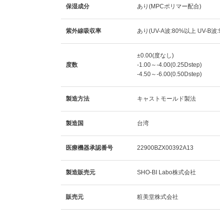
保湿成分
あり(MPCポリマー配合)
紫外線吸収率
あり(UV-A波:80%以上 UV-B波
±0.00(度なし)
度数
-1.00～-4.00(0.25Dstep)
-4.50～-6.00(0.50Dstep)
製造方法
キャストモールド製法
製造国
台湾
医療機器承認番号
22900BZX00392A13
製造販売元
SHO-BI Labo株式会社
販売元
粧美堂株式会社