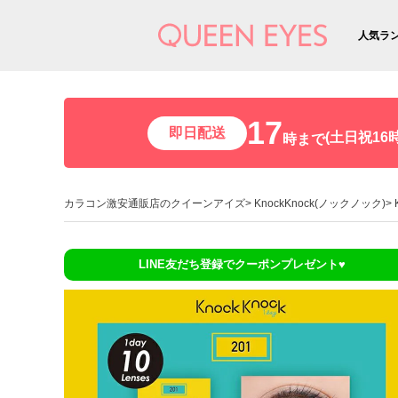
人気ラ
17
即日配送
(土日祝16時
時まで
カラコン激安通販店のクイーンアイズ
KnockKnock(ノックノック)
LINE友だち登録でクーポンプレゼント♥