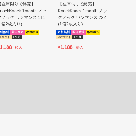
【在庫限りで終売】
【在庫限りで終売】
【在庫限
nockKnock 1month ノッ
KnockKnock 1month ノッ
KnockKn
クノック ワンマンス 111
クノック ワンマンス 222
クノック 
(1箱2枚入り)
(1箱2枚入り)
(1箱2枚
料無料
即日発送
ネコポス
送料無料
即日発送
ネコポス
送料無料
即
Vカット
1ヶ月
UVカット
1ヶ月
UVカット
1,188
1,188
1,188
¥
¥
税込
税込