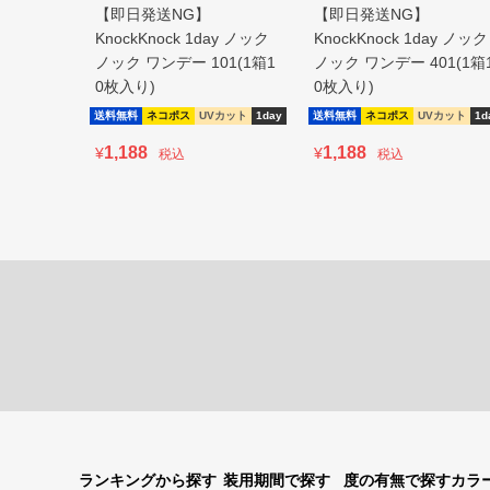
【即日発送NG】
【即日発送NG】
KnockKnock 1day ノック
KnockKnock 1day ノック
ノック ワンデー 101(1箱1
ノック ワンデー 401(1箱
0枚入り)
0枚入り)
送料無料
ネコポス
UVカット
1day
送料無料
ネコポス
UVカット
1d
1,188
1,188
¥
¥
税込
税込
ランキングから探す
装用期間で探す
度の有無で探す
カラ