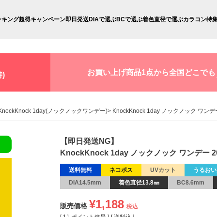
ンキング
超得キャンペーン
即日発送
DIAで選ぶ
BCで選ぶ
着色直径で選ぶ
カラコン特
お買い上げ商品1点から全国どこでも
)
KnockKnock 1day(ノックノックワンデー)
KnockKnock 1day ノックノック ワンデ
【即日発送NG】
KnockKnock 1day ノックノック ワンデー 2
送料無料
ネコポス
UVカット
うるおい
DIA14.5mm
着色直径13.8㎜
BC8.6mm
¥
1,188
販売価格
税込