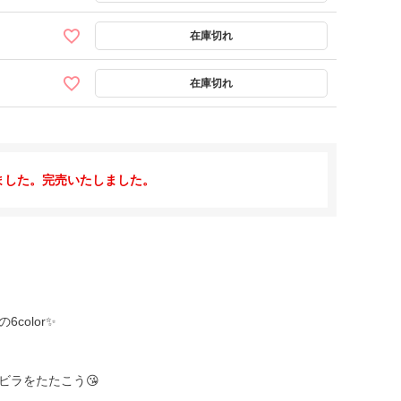
ました。完売いたしました。
color✨
ビラをたたこう😘