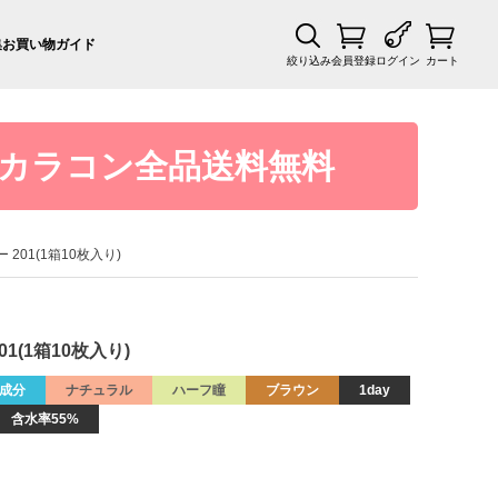
集
お買い物ガイド
絞り込み
会員登録
ログイン
カート
カラコン全品送料無料
ー 201(1箱10枚入り)
01(1箱10枚入り)
成分
ナチュラル
ハーフ瞳
ブラウン
1day
含水率55%