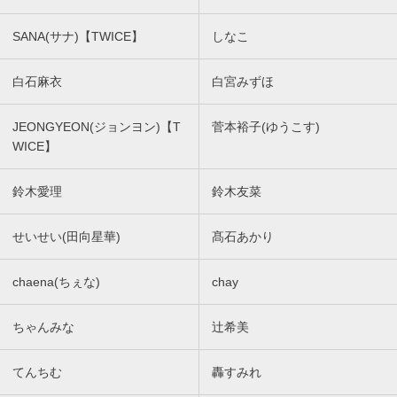
SANA(サナ)【TWICE】
しなこ
白石麻衣
白宮みずほ
JEONGYEON(ジョンヨン)【T
菅本裕子(ゆうこす)
WICE】
鈴木愛理
鈴木友菜
せいせい(田向星華)
髙石あかり
chaena(ちぇな)
chay
ちゃんみな
辻希美
てんちむ
轟すみれ