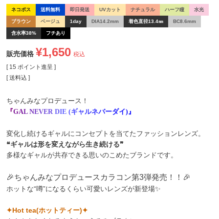
ネコポス
送料無料
即日発送
UVカット
ナチュラル
ハーフ瞳
水光
ブラウン
ベージュ
1day
DIA14.2mm
着色直径13.4㎜
BC8.6mm
含水率38%
フチあり
¥
1,650
販売価格
税込
[
15
ポイント進呈 ]
送料込
ちゃんみなプロデュース！
『
G
A
L
N
E
V
E
R
D
I
E
(
ギ
ャ
ル
ネ
バ
ー
ダ
イ
)
』
変化し続けるギャルにコンセプトを当てたファッションレンズ。
❝ギャルは形を変えながら生き続ける❞
多様なギャルが共存できる思いのこめたブランドです。
🎉ちゃんみなプロデュースカラコン第3弾発売！！🎉
ホットな“噂”になるくらい可愛いレンズが新登場✨
✦Hot tea(ホットティー)✦