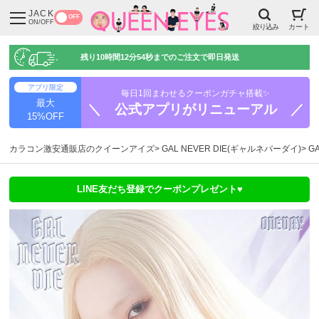
JACK
OFF
ON/OFF
絞り込み
カート
残り
10時間12分54秒
までのご注文で即日発送
アプリ限定
毎日1回まわせるクーポンガチャ搭載✨
最大
＼ 公式アプリがリニューアル ／
15%OFF
カラコン激安通販店のクイーンアイズ
GAL NEVER DIE(ギャルネバーダイ)
G
LINE友だち登録でクーポンプレゼント♥