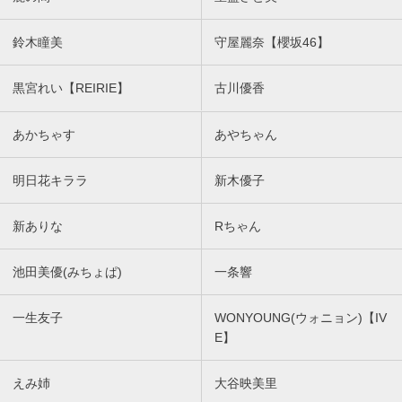
鈴木瞳美
守屋麗奈【櫻坂46】
黒宮れい【REIRIE】
古川優香
あかちゃす
あやちゃん
明日花キララ
新木優子
新ありな
Rちゃん
池田美優(みちょぱ)
一条響
一生友子
WONYOUNG(ウォニョン)【IV
E】
えみ姉
大谷映美里