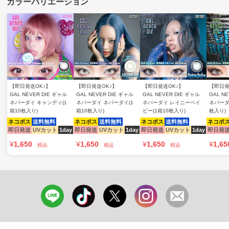
【即日発送OK♪】
【即日発送OK♪】
【即日発送OK♪】
【即日発
GAL NEVER DIE ギャル
GAL NEVER DIE ギャル
GAL NEVER DIE ギャル
GAL N
ネバーダイ キャンディ(1
ネバーダイ ネバーダイ(1
ネバーダイ レイニーベイ
ネバーダ
箱10枚入り)
箱10枚入り)
ビー(1箱10枚入り)
枚入り)
ネコポス
送料無料
ネコポス
送料無料
ネコポス
送料無料
ネコポ
即日発送
UVカット
1day
即日発送
UVカット
1day
即日発送
UVカット
1day
即日発
¥
1,650
¥
1,650
¥
1,650
¥
1,65
税込
税込
税込