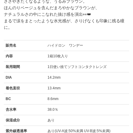
ささやきたくなるような、うるみブラウン。
ほんのりベージュを含んだまろやかなブラウンが、
ナチュラルさの中にこなれた抜け感を演出👀👑
まるで涙をまとったような水光感が、さりげなくも印象に残る瞳
に。
販売名
ハイドロン ワンデー
内容
1箱10枚入り
装用期間
1日使い捨てソフトコンタクトレンズ
DIA
14.2mm
着色直径
13.4mm
BC
8.6mm
含水率
38.0％
保湿成分
あり
紫外線透過率
あり(UV-A波:50%未満 UV-B波:5%未満)