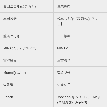
藤田ニコル(にこるん)
堀未央奈
本田紗来
松本ももな【高嶺のなでし
こ】
益若つばさ
三上悠亜
MINA(ミナ)【TWICE】
MINAMI
宮脇咲良
三吉彩花
Mumei(むめい)
森絵梨佳
森香澄
矢吹奈子
Uchan
YooYeon(キムユヨン)・Mayu
(髙麗真友)【tripleS】