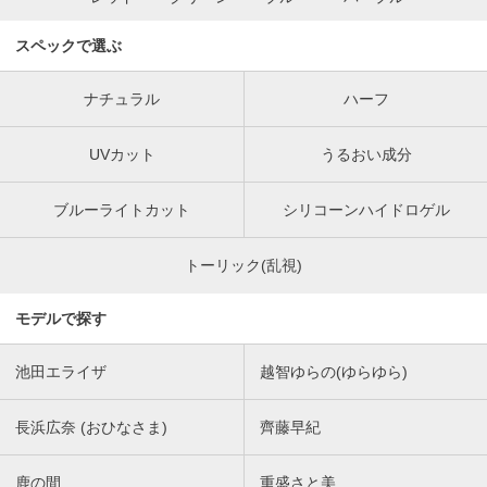
スペックで選ぶ
ナチュラル
ハーフ
UVカット
うるおい成分
ブルーライトカット
シリコーンハイドロゲル
トーリック(乱視)
モデルで探す
池田エライザ
越智ゆらの(ゆらゆら)
長浜広奈 (おひなさま)
齊藤早紀
鹿の間
重盛さと美