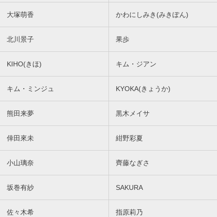
大塚萌香
かわにしみき(みきぽん)
北川景子
果歩
KIHO(きほ)
キム・ジアン
キム・ミンジュ
KYOKA(きょうか)
熊田来夢
黒木メイサ
倖田來未
紺野彩夏
小山璃奈
齊藤なぎさ
坂巻有紗
SAKURA
佐々木希
指原莉乃