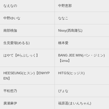
なえなの
中野恵那
中野ゆいな
ななこ
南部桃伽
Nissy(西島隆弘)
生見愛瑠(めるる)
橋本愛
はやて【#らぶしっく】
BANG JEE MIN(バン・ジミン)
【izna】
HEESEUNG(ヒスン)【ENHYP
HITGS(ヒッジス)
EN】
平松想乃
ぴょな
廣瀬麻伊
福原遥(まいんちゃん)