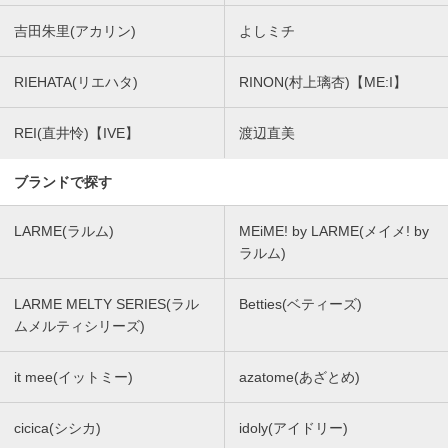
吉田朱里(アカリン)
よしミチ
RIEHATA(リエハタ)
RINON(村上璃杏)【ME:I】
REI(直井怜)【IVE】
渡辺直美
ブランドで探す
LARME(ラルム)
MEiME! by LARME(メイメ! by
ラルム)
LARME MELTY SERIES(ラル
Betties(ベティーズ)
ムメルティシリーズ)
it mee(イットミー)
azatome(あざとめ)
cicica(シシカ)
idoly(アイドリー)