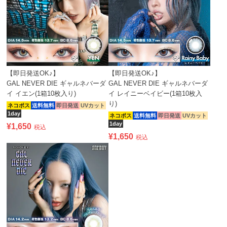
【即日発送OK♪】
【即日発送OK♪】
GAL NEVER DIE ギャルネバーダ
GAL NEVER DIE ギャルネバーダ
イ イエン(1箱10枚入り)
イ レイニーベイビー(1箱10枚入
り)
ネコポス
送料無料
即日発送
UVカット
1day
ネコポス
送料無料
即日発送
UVカット
1day
¥
1,650
税込
¥
1,650
税込