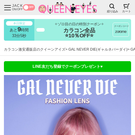
JACK
OFF
ON/OFF
絞り込み
カート
本日限定
✧ゾロ目の日の特別クーポン✧
クーポンコード
9
カラコン全品
あと
時間
超得
zorome
⭐10％OFF⭐
33分3秒
カラコン激安通販店のクイーンアイズ
GAL NEVER DIE(ギャルネバーダイ)
G
LINE友だち登録でクーポンプレゼント♥