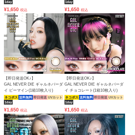
1day
1day
¥
1,650
¥
1,650
税込
税込
【即日発送OK♪】
【即日発送OK♪】
GAL NEVER DIE ギャルネバーダ
GAL NEVER DIE ギャルネバーダ
イ ビーマイン(1箱10枚入り)
イ チョコレート(1箱10枚入り)
ネコポス
送料無料
即日発送
UVカット
ネコポス
送料無料
即日発送
UVカット
1day
1day
¥
1,650
¥
1,650
税込
税込