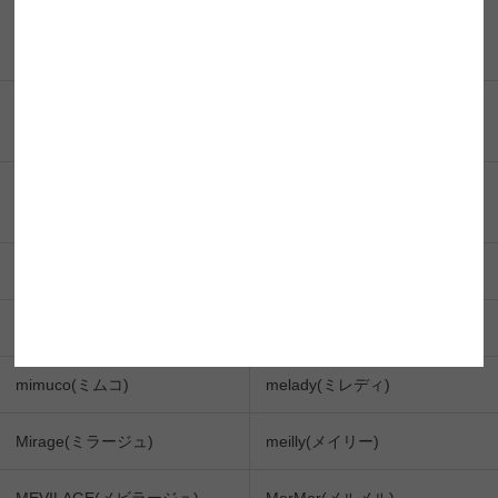
FRUTTIE(フルッティー)
Flurry by colors(フルーリー by
カラーズ)
BABY Motecon 1DAY (ベイビ
BABY Motecon MONTHLY (ベ
ーモテコンワンデー)
イビーモテコンマンスリー)
Belleme by Eye coffret (ベルミ
Majette(マジェット)
ー by アイコフレ)
MiiYuu(ミィーユ)
michou(ミシュー)
Mifee(ミフェ)
mimi charme(ミミシャルム)
mimuco(ミムコ)
melady(ミレディ)
Mirage(ミラージュ)
meilly(メイリー)
MEVILAGE(メビラージュ)
MerMer(メルメル)