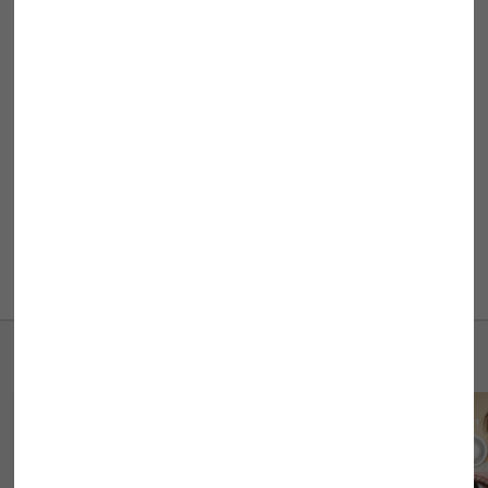
製造国
台湾
医療機器承認番号
22800BZI00037A40
製造販売元
Pegavision Japan 株式会社
販売元
株式会社スウィート
ご使用の際は眼科医に相談の上、
添付文書をよくお読みになってからご使用して下さい。
商品についてのお問い合わせ