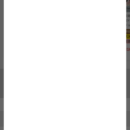
【即日発送OK♪】
【即日発送OK♪】
【即日発送OK♪】
【即日発
HAIDEY ハイディ ニュー
HAIDEY ハイディ グラフ
HAIDEY ハイディ ホリッ
HAIDE
トラルオーラ(1箱10枚入
ァイトシーン(1箱10枚入
クベージュ(1箱10枚入り)
ヴィジョ
り)
り)
2箱同時購入で超得！
2箱同時
2箱同時購入で超得！
2箱同時購入で超得！
ネコポス
送料無料
ネコポ
ネコポス
送料無料
ネコポス
送料無料
即日発送
UVカット
1day
即日発
即日発送
UVカット
1day
即日発送
UVカット
1day
¥
2,310
¥
2,31
税込
¥
2,310
¥
2,310
税込
税込
ランキングから探す
カラコン人気ランキング