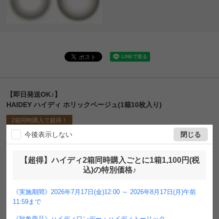
【即日発送OK♪】
HAIDEY ハイディ ホリックベージュ(1箱10枚入り)
2箱同時購入で超得！
ネコポス
送料無料
即日発送
UVカット
うるおい成分
裸眼風
今後表示しない
閉じる
ナチュラル
色素薄い系
ブラウン
ベージュ
1day
DIA14.2mm
着色直径13.6㎜
BC8.5mm
含水率58%
フチあり
【超得】ハイディ2箱同時購入ごとに1箱1,100円(税
込)の特別価格♪
¥
2,310
販売価格
税込
[
21
ポイント進呈 ]
《実施期間》2026年7月17日(金)12:00 ～ 2026年8月17日(月)午前
送料込
11:59まで
2箱同時購入ごとに超得！
《対象商品》ハイディワンデー・ハイディトーリック