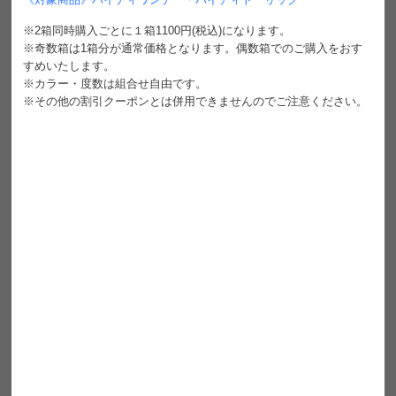
※2箱同時購入ごとに１箱1100円(税込)になります。
Nissyイメージモデル
※奇数箱は1箱分が通常価格となります。偶数箱でのご購入をおす
すめいたします。
HAIDEY ハイディ
※カラー・度数は組合せ自由です。
-視線が境界線を越えていく-
※その他の割引クーポンとは併用できませんのでご注意ください。
足すのではなく、引き出す
印象補正レンズ
やりすぎない、でも確実に印象が変わる。
色味・トーン・水光感を緻密に設計することで、
瞳の印象を静かに整えるカラーバリエーション🍃
✧ ホリックベージュ ✧
肌なじみの良さを追求したベージュ
ナチュラルなのに、どこか洗練された印象へ
主張しすぎず、気づけば手に取ってしまう
日常に最もなじむ、安心感のあるカラー