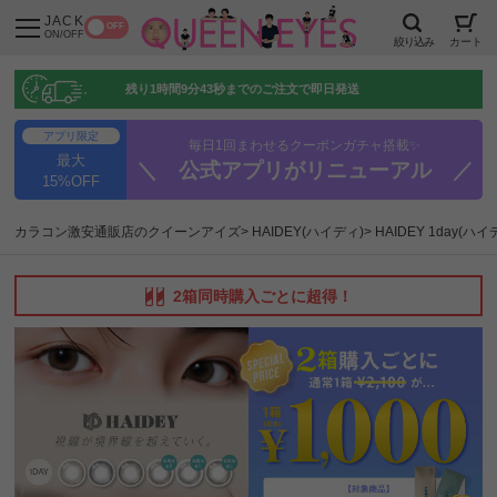
JACK
OFF
ON/OFF
絞り込み
カート
残り
1時間9分42秒
までのご注文で即日発送
アプリ限定
毎日1回まわせるクーポンガチャ搭載✨
最大
＼ 公式アプリがリニューアル ／
15%OFF
カラコン激安通販店のクイーンアイズ
HAIDEY(ハイディ)
HAIDEY 1day(
2箱同時購入ごとに超得！