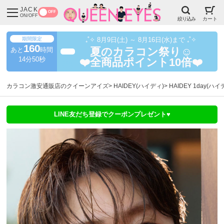
JACK
OFF
ON/OFF
絞り込み
カート
期間限定
₊˚✧ 8月9日(土) ～ 8月16日(水)まで ₊˚✧
160
あと
時間
夏のカラコン祭り☺️
超得
14分48秒
❤️全商品ポイント10倍❤️
カラコン激安通販店のクイーンアイズ
HAIDEY(ハイディ)
HAIDEY 1day(
LINE友だち登録でクーポンプレゼント♥