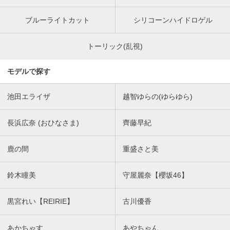
ブルーライトカット
シリコーンハイドロゲル
トーリック(乱視)
モデルで探す
池田エライザ
越智ゆらの(ゆらゆら)
長浜広奈 (おひなさま)
齊藤早紀
鹿の間
重盛さと美
鈴木瞳美
守屋麗奈【櫻坂46】
黒宮れい【REIRIE】
古川優香
あかちゃす
あやちゃん