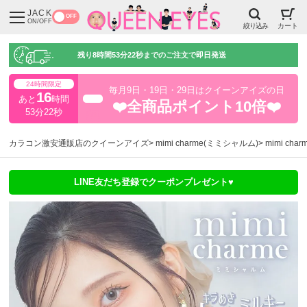
JACK
OFF
ON/OFF
絞り込み
カート
残り
8時間53分21秒
までのご注文で即日発送
24時間限定
毎月9日・19日・29日はクイーンアイズの日
16
あと
時間
超得
❤️全商品ポイント10倍❤️
53分22秒
カラコン激安通販店のクイーンアイズ
mimi charme(ミミシャルム)
mimi ch
LINE友だち登録でクーポンプレゼント♥