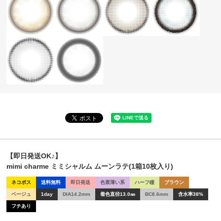
【即日発送OK♪】
mimi charme ミミシャルム ムーンラテ(1箱10枚入り)
ネコポス
送料無料
即日発送
色素薄い系
ハーフ瞳
ブラウン
ベージュ
1day
DIA14.2mm
着色直径13.0㎜
BC8.6mm
含水率38%
フチあり