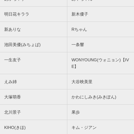
明日花キララ
新木優子
新ありな
Rちゃん
池田美優(みちょぱ)
一条響
一生友子
WONYOUNG(ウォニョン)【IV
E】
えみ姉
大谷映美里
大塚萌香
かわにしみき(みきぽん)
北川景子
果歩
KIHO(きほ)
キム・ジアン