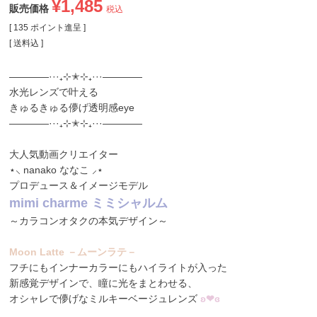
¥
1,485
販売価格
税込
[
135
ポイント進呈 ]
送料込
————···₊⊹✭⊹₊···————
水光レンズで叶える
きゅるきゅる儚げ透明感eye
————···₊⊹✭⊹₊···————
大人気動画クリエイター
⋆⸜ nanako ななこ ⸝⋆
プロデュース＆イメージモデル
mimi charme ミミシャルム
～カラコンオタクの本気デザイン～
Moon Latte －ムーンラテ－
フチにもインナーカラーにもハイライトが入った
新感覚デザインで、瞳に光をまとわせる、
オシャレで儚げなミルキーベージュレンズ
ʚ❤ɞ