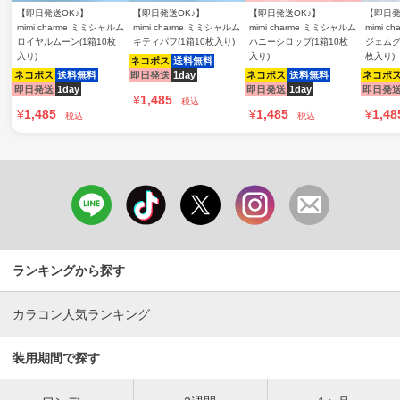
【即日発送OK♪】
【即日発送OK♪】
【即日発送OK♪】
【即日発
mimi charme ミミシャルム
mimi charme ミミシャルム
mimi charme ミミシャルム
mimi 
ロイヤルムーン(1箱10枚
キティパフ(1箱10枚入り)
ハニーシロップ(1箱10枚
ジェムグ
入り)
入り)
枚入り)
ネコポス
送料無料
ネコポス
送料無料
即日発送
1day
ネコポス
送料無料
ネコポ
即日発送
1day
即日発送
1day
即日発
¥
1,485
税込
¥
1,485
¥
1,485
¥
1,48
税込
税込
ランキングから探す
カラコン人気ランキング
装用期間で探す