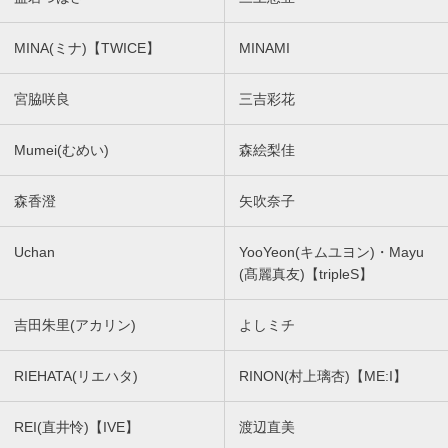
MINA(ミナ)【TWICE】
MINAMI
宮脇咲良
三吉彩花
Mumei(むめい)
森絵梨佳
森香澄
矢吹奈子
Uchan
YooYeon(キムユヨン)・Mayu
(髙麗真友)【tripleS】
吉田朱里(アカリン)
よしミチ
RIEHATA(リエハタ)
RINON(村上璃杏)【ME:I】
REI(直井怜)【IVE】
渡辺直美