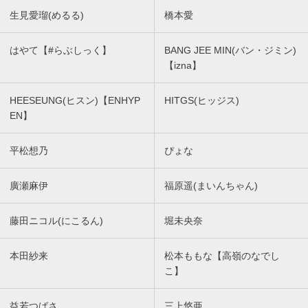
生見愛瑠(めるる)
橋本愛
はやて【#らぶしっく】
BANG JEE MIN(バン・ジミン)
【izna】
HEESEUNG(ヒスン)【ENHYP
HITGS(ヒッジス)
EN】
平松想乃
ぴょな
廣瀬麻伊
福原遥(まいんちゃん)
藤田ニコル(にこるん)
堀未央奈
本田紗来
松本ももな【高嶺のなでし
こ】
益若つばさ
三上悠亜