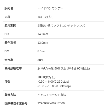
販売名
ハイドロンワンデー
内容
1箱10枚入り
装用期間
1日使い捨てソフトコンタクトレンズ
DIA
14.2mm
着色直径
13.0mm
BC
8.6mm
含水率
38％
紫外線吸収率
あり(UV-A波:50%以上 UV-B波:95%以上)
±0.00(度なし)
度数
-0.50～-6.00(0.25Dstep)
-6.50～-10.00(0.50Dstep)
製造方法
キャストモールド製法
医療機器承認番号
22900BZX00217000