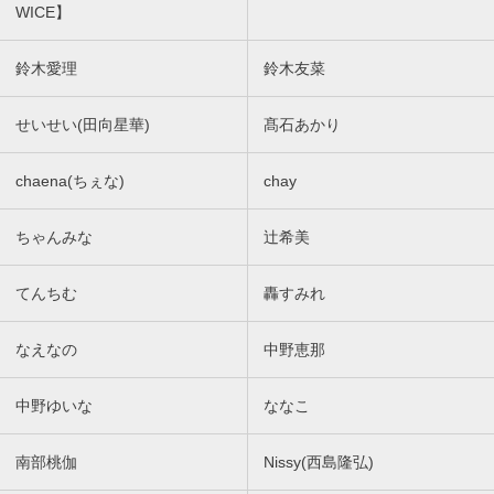
WICE】
鈴木愛理
鈴木友菜
せいせい(田向星華)
髙石あかり
chaena(ちぇな)
chay
ちゃんみな
辻希美
てんちむ
轟すみれ
なえなの
中野恵那
中野ゆいな
ななこ
南部桃伽
Nissy(西島隆弘)