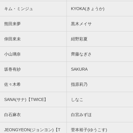
キム・ミンジュ
KYOKA(きょうか)
熊田来夢
黒木メイサ
倖田來未
紺野彩夏
小山璃奈
齊藤なぎさ
坂巻有紗
SAKURA
佐々木希
指原莉乃
SANA(サナ)【TWICE】
しなこ
白石麻衣
白宮みずほ
JEONGYEON(ジョンヨン)【T
菅本裕子(ゆうこす)