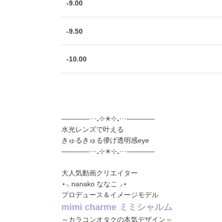
-9.00
-9.50
-10.00
————···₊⊹✭⊹₊···————
水光レンズで叶える
きゅるきゅる儚げ透明感eye
————···₊⊹✭⊹₊···————
大人気動画クリエイター
⋆⸜ nanako ななこ ⸝⋆
プロデュース＆イメージモデル
mimi charme ミミシャルム
～カラコンオタクの本気デザイン～