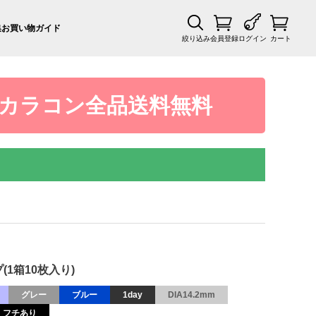
集
お買い物ガイド
絞り込み
会員登録
ログイン
カート
カラコン全品送料無料
(1箱10枚入り)
グレー
ブルー
1day
DIA14.2mm
フチあり