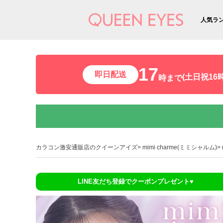
人気ラ
17
即日配送
(土日祝16時
時まで
カラコン激安通販店のクイーンアイズ
mimi charme(ミミシャルム)
LINE友だち登録でクーポンプレゼント♥