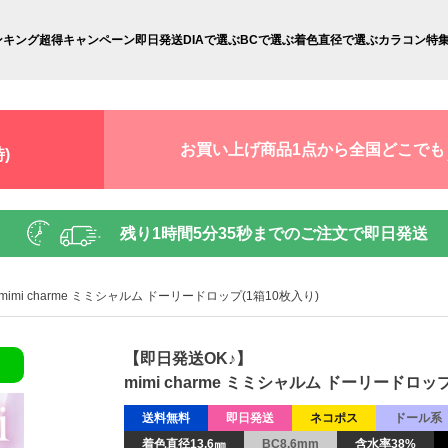
ンキング
超得キャンペーン
即日発送
DIAで選ぶ
BCで選ぶ
着色直径で選ぶ
カラコン特
お買い上げ商品1点から全国どこでも
)
残り
1時間5分34秒
までのご注文で即日発送
mimi charme ミミシャルム ドーリードロップ(1箱10枚入り)
【即日発送OK♪】
mimi charme ミミシャルム ドーリードロップ
送料無料
即日発送
ネコポス
ドール系
着色直径13.6㎜
BC8.6mm
含水率38%