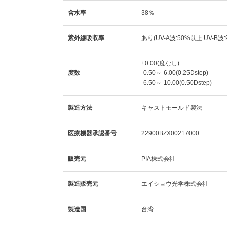
含水率
38％
紫外線吸収率
あり(UV-A波:50%以上 UV-B波
±0.00(度なし)
度数
-0.50～-6.00(0.25Dstep)
-6.50～-10.00(0.50Dstep)
製造方法
キャストモールド製法
医療機器承認番号
22900BZX00217000
販売元
PIA株式会社
製造販売元
エイショウ光学株式会社
製造国
台湾