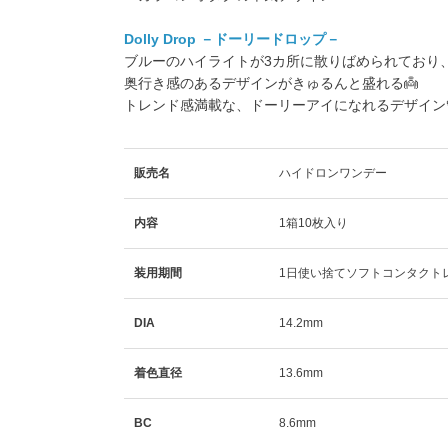
Dolly Drop －ドーリードロップ－
ブルーのハイライトが3カ所に散りばめられており
奥行き感のあるデザインがきゅるんと盛れる👼
トレンド感満載な、ドーリーアイになれるデザイン
販売名
ハイドロンワンデー
内容
1箱10枚入り
装用期間
1日使い捨てソフトコンタクト
DIA
14.2mm
着色直径
13.6mm
BC
8.6mm