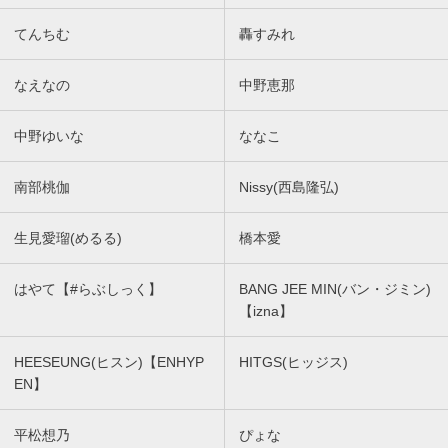
てんちむ
轟すみれ
なえなの
中野恵那
中野ゆいな
ななこ
南部桃伽
Nissy(西島隆弘)
生見愛瑠(めるる)
橋本愛
はやて【#らぶしっく】
BANG JEE MIN(バン・ジミン)
【izna】
HEESEUNG(ヒスン)【ENHYP
HITGS(ヒッジス)
EN】
平松想乃
ぴょな