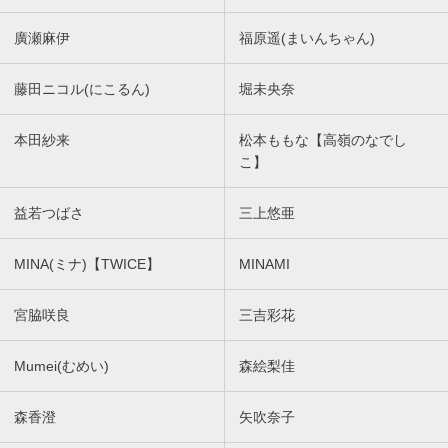
廣瀬麻伊
福原遥(まいんちゃん)
藤田ニコル(にこるん)
堀未央奈
本田紗来
松本ももな【高嶺のなでし
こ】
益若つばさ
三上悠亜
MINA(ミナ)【TWICE】
MINAMI
宮脇咲良
三吉彩花
Mumei(むめい)
森絵梨佳
森香澄
矢吹奈子