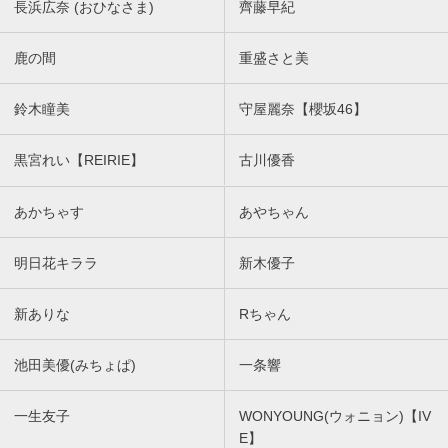
長浜広奈 (おひなさま)
齊藤早紀
鹿の間
重盛さと美
鈴木瞳美
守屋麗奈【櫻坂46】
黒宮れい【REIRIE】
古川優香
あかちゃす
あやちゃん
明日花キララ
新木優子
新ありな
Rちゃん
池田美優(みちょぱ)
一条響
一生友子
WONYOUNG(ウォニョン)【IV
E】