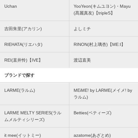
Uchan
YooYeon(キムユヨン)・Mayu
(髙麗真友)【tripleS】
吉田朱里(アカリン)
よしミチ
RIEHATA(リエハタ)
RINON(村上璃杏)【ME:I】
REI(直井怜)【IVE】
渡辺直美
ブランドで探す
LARME(ラルム)
MEiME! by LARME(メイメ! by
ラルム)
LARME MELTY SERIES(ラル
Betties(ベティーズ)
ムメルティシリーズ)
it mee(イットミー)
azatome(あざとめ)