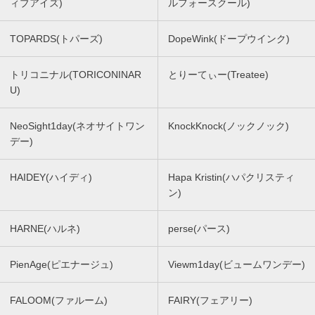
ィブアイズ)
ルフォースクール)
TOPARDS(トパーズ)
DopeWink(ドープウインク)
トリコニナル(TORICONINAR
とりーてぃー(Treatee)
U)
NeoSight1day(ネオサイトワン
KnockKnock(ノックノック)
デー)
HAIDEY(ハイディ)
Hapa Kristin(ハパクリスティ
ン)
HARNE(ハルネ)
perse(パース)
PienAge(ピエナージュ)
Viewm1day(ビュームワンデー)
FALOOM(ファルーム)
FAIRY(フェアリー)