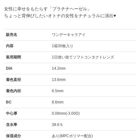
女性に幸せをもたらす「プラチナヘーゼル」
ちょっと背伸びしたいオトナの女性をナチュラルに演出♥
販売名
ワンデーキャラアイ
内容
1箱30枚入り
装用期間
1日使い捨てソフトコンタクトレンズ
DIA
14.2mm
着色直径
13.6mm
着色内径
6.5mm
BC
8.6mm
中心厚
0.08mm(-3.00D)
含水率
38.6％
保湿成分
あり(MPCポリマー配合)