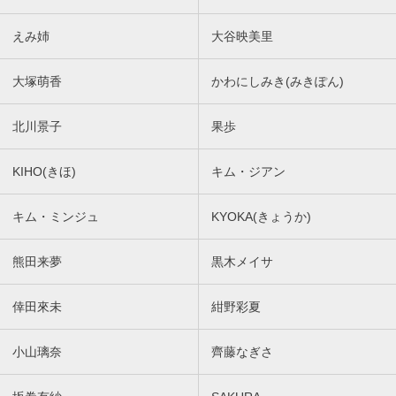
えみ姉
大谷映美里
大塚萌香
かわにしみき(みきぽん)
北川景子
果歩
KIHO(きほ)
キム・ジアン
キム・ミンジュ
KYOKA(きょうか)
熊田来夢
黒木メイサ
倖田來未
紺野彩夏
小山璃奈
齊藤なぎさ