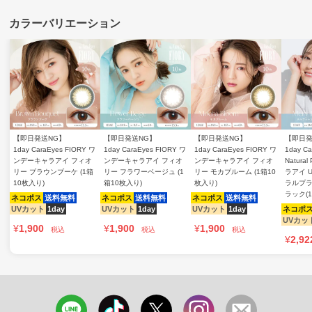
【即日発送NG】
【即日発送NG】
【即日発送NG】
【即日発
1day CaraEyes FIORY ワ
1day CaraEyes FIORY ワ
1day CaraEyes FIORY ワ
1day Ca
ンデーキャラアイ フィオ
ンデーキャラアイ フィオ
ンデーキャラアイ フィオ
Natura
リー ブラウンブーケ (1箱
リー フラワーベージュ (1
リー モカブルーム (1箱10
ラアイ 
10枚入り)
箱10枚入り)
枚入り)
ラルプラ
ラック(
ネコポス
送料無料
ネコポス
送料無料
ネコポス
送料無料
UVカット
1day
UVカット
1day
UVカット
1day
ネコポ
UVカッ
¥
1,900
¥
1,900
¥
1,900
税込
税込
税込
¥
2,92