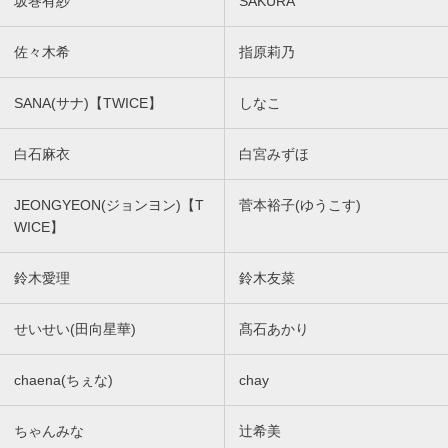
坂巻有紗
SAKURA
佐々木希
指原莉乃
SANA(サナ)【TWICE】
しなこ
白石麻衣
白宮みずほ
JEONGYEON(ジョンヨン)【T
菅本裕子(ゆうこす)
WICE】
鈴木愛理
鈴木友菜
せいせい(田向星華)
髙石あかり
chaena(ちぇな)
chay
ちゃんみな
辻希美