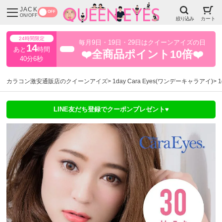
JACK
OFF
ON/OFF
絞り込み
カート
24時間限定
毎月9日・19日・29日はクイーンアイズの日
14
あと
時間
超得
❤️全商品ポイント10倍❤️
40分6秒
カラコン激安通販店のクイーンアイズ
1day Cara Eyes(ワンデーキャラアイ)
LINE友だち登録でクーポンプレゼント♥