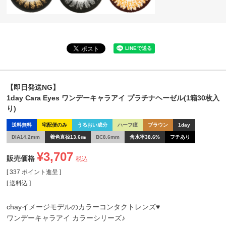
【即日発送NG】
1day Cara Eyes ワンデーキャラアイ プラチナヘーゼル(1箱30枚入
り)
送料無料
宅配便のみ
うるおい成分
ハーフ瞳
ブラウン
1day
DIA14.2mm
着色直径13.6㎜
BC8.6mm
含水率38.6%
フチあり
¥
3,707
販売価格
税込
[
337
ポイント進呈 ]
送料込
chayイメージモデルのカラーコンタクトレンズ♥
ワンデーキャラアイ カラーシリーズ♪