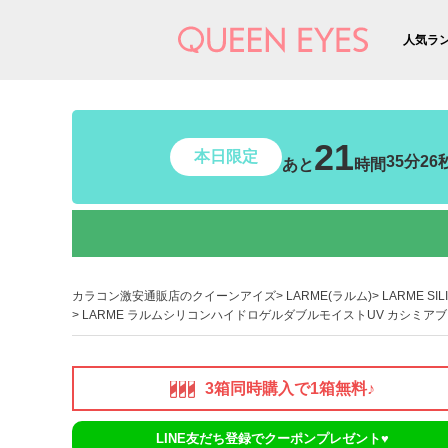
人気ラ
21
本日限定
35分23
あと
時間
カラコン激安通販店のクイーンアイズ
LARME(ラルム)
LARME SI
LARME ラルムシリコンハイドロゲルダブルモイストUV カシミアブラ
3箱同時購入で1箱無料♪
LINE友だち登録でクーポンプレゼント♥