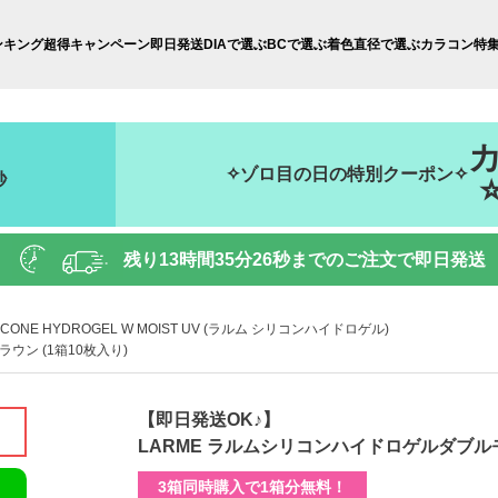
ンキング
超得キャンペーン
即日発送
DIAで選ぶ
BCで選ぶ
着色直径で選ぶ
カラコン特
✧ゾロ目の日の特別クーポン✧
秒
残り
13時間35分23秒
までのご注文で即日発送
LICONE HYDROGEL W MOIST UV (ラルム シリコンハイドロゲル)
ウン (1箱10枚入り)
【即日発送OK♪】
LARME ラルムシリコンハイドロゲルダブルモ
3箱同時購入で1箱分無料！