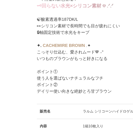
🗝
回
ら
な
い
水
光
×
シ
リ
コ
ン
素
材
𖹭
.
ᐟ
.
ᐟ
🍃酸素透過率187DK/L
👀シリコン素材で長時間でも目が疲れにくい
🔒軸固定技術で水光をキープ
✦️️.
CACHEMIRE BROWN
.✦️
こっそり仕込む、愛されムード🤎 ˖°
いつものブラウンがもっと好きになる
ポイント①
使う人を選ばないナチュラルなフチ
ポイント②
デイリー使い向きな絶妙とろ甘ブラウン
販売名
ラルム シリコーンハイドロゲル
内容
1箱10枚入り