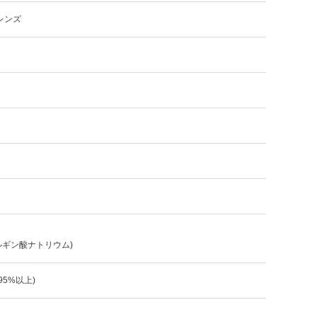
レンズ
ルギン酸ナトリウム)
:95%以上)