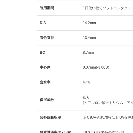
装用期間
1日使い捨てソフトコンタクト
DIA
14.2mm
着色直径
13.4mm
BC
8.7mm
中心厚
0.07mm(-3.00D)
含水率
47％
あり
保湿成分
(ヒアルロン酸ナトリウム・ア
紫外線吸収率
あり(UV-A波:70%以上 UV-B波
酸素透過率(Dk/L値)
187(当社従来品の約15倍)