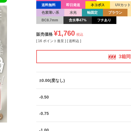
送料無料
即日発送
ネコポス
UVカット
色素薄い系
水光
軸固定
ブラウン
BC8.7mm
含水率47%
フチあり
¥
1,760
販売価格
税込
[
16
ポイント進呈 ]
送料込
3箱
±0.00(度なし)
-0.50
-0.75
-1.00