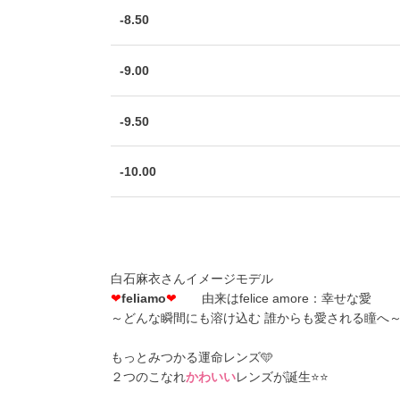
-8.50
-9.00
-9.50
-10.00
白石麻衣さんイメージモデル
❤
feliamo
❤
由来はfelice amore：幸せな愛
～どんな瞬間にも溶け込む 誰からも愛される瞳へ
もっとみつかる運命レンズ🩵
２つのこなれ
かわいい
レンズが誕生⭐⭐