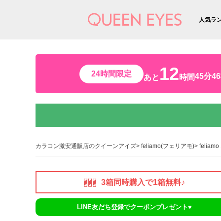
人気ラ
12
24時間限定
45分4
あと
時間
カラコン激安通販店のクイーンアイズ
feliamo(フェリアモ)
felia
3箱同時購入で1箱無料♪
LINE友だち登録でクーポンプレゼント♥