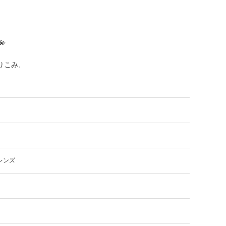

りこみ、
レンズ