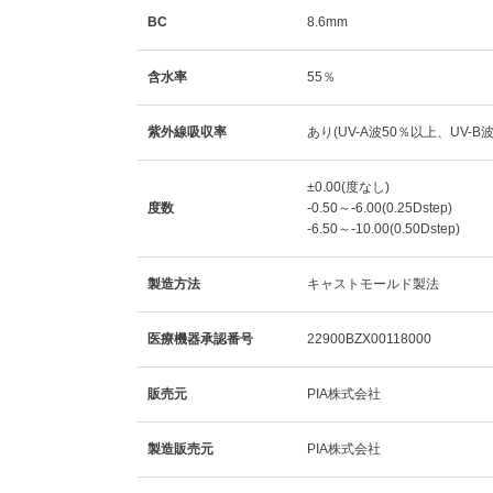
BC
8.6mm
含水率
55％
紫外線吸収率
あり(UV-A波50％以上、UV-B
±0.00(度なし)
度数
-0.50～-6.00(0.25Dstep)
-6.50～-10.00(0.50Dstep)
製造方法
キャストモールド製法
医療機器承認番号
22900BZX00118000
販売元
PIA株式会社
製造販売元
PIA株式会社