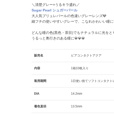
＼清楚グレー×うるキラ盛れ／
Sugar Pearl シュガーパール
大人気ブリュレパールの色違いグレーレンズ🩶
細フチの使いやすいグレーで、こなれかわいい瞳に
どんな瞳の色(黒色・茶目)でもナチュラルに光をと
うるっと奥行きのある瞳に💎💎💎
販売名
ピアコンタクトアクア
内容
1箱10枚入り
装用期間
1日使い捨てソフトコンタクト
DIA
14.2mm
着色直径
13.5mm