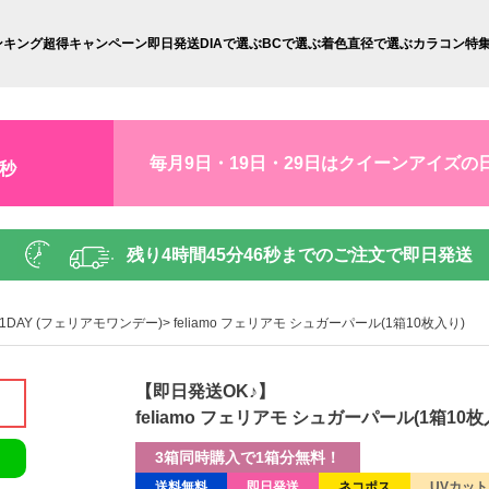
ンキング
超得キャンペーン
即日発送
DIAで選ぶ
BCで選ぶ
着色直径で選ぶ
カラコン特
毎月9日・19日・29日はクイーンアイズの
5秒
残り
4時間45分44秒
までのご注文で即日発送
mo 1DAY (フェリアモワンデー)
feliamo フェリアモ シュガーパール(1箱10枚入り)
【即日発送OK♪】
feliamo フェリアモ シュガーパール(1箱10枚
3箱同時購入で1箱分無料！
送料無料
即日発送
ネコポス
UVカット