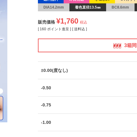
DIA14.2mm
着色直径13.5㎜
BC8.6mm
¥
1,760
販売価格
税込
[
160
ポイント進呈 ]
送料込
3箱
±0.00(度なし)
-0.50
-0.75
-1.00