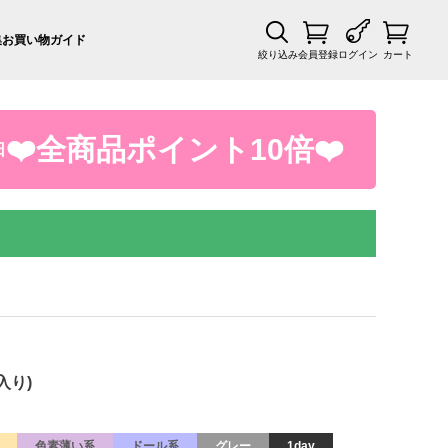
集
お買い物ガイド
絞り込み
会員登録
ログイン
カート
❤️全商品ポイント10倍❤️
日
入り)
色素薄い系
ドール系
グレー
1day