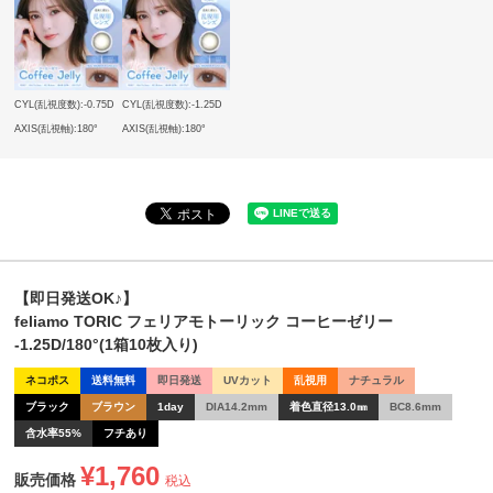
CYL(乱視度数):-0.75D
CYL(乱視度数):-1.25D
AXIS(乱視軸):180°
AXIS(乱視軸):180°
【即日発送OK♪】
feliamo TORIC フェリアモトーリック コーヒーゼリー
-1.25D/180°(1箱10枚入り)
ネコポス
送料無料
即日発送
UVカット
乱視用
ナチュラル
ブラック
ブラウン
1day
DIA14.2mm
着色直径13.0㎜
BC8.6mm
含水率55%
フチあり
¥
1,760
販売価格
税込