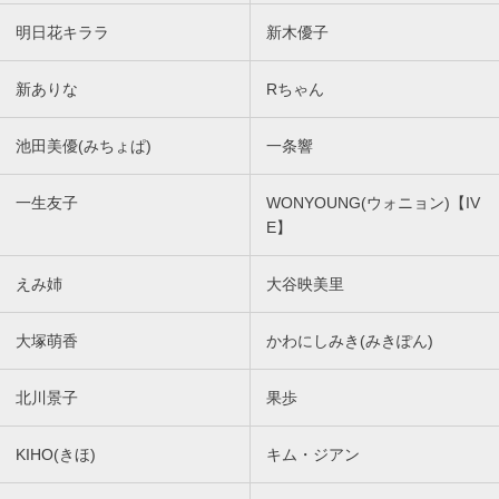
明日花キララ
新木優子
新ありな
Rちゃん
池田美優(みちょぱ)
一条響
一生友子
WONYOUNG(ウォニョン)【IV
E】
えみ姉
大谷映美里
大塚萌香
かわにしみき(みきぽん)
北川景子
果歩
KIHO(きほ)
キム・ジアン