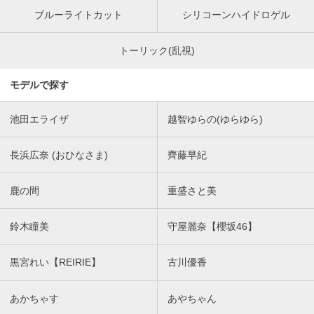
ブルーライトカット
シリコーンハイドロゲル
トーリック(乱視)
モデルで探す
池田エライザ
越智ゆらの(ゆらゆら)
長浜広奈 (おひなさま)
齊藤早紀
鹿の間
重盛さと美
鈴木瞳美
守屋麗奈【櫻坂46】
黒宮れい【REIRIE】
古川優香
あかちゃす
あやちゃん