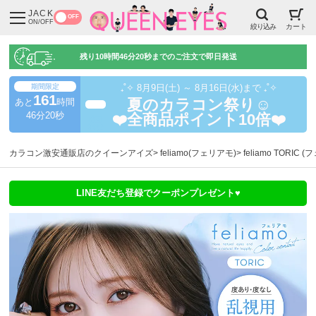
JACK
OFF
ON/OFF
絞り込み
カート
残り
10時間46分19秒
までのご注文で即日発送
期間限定
₊˚✧ 8月9日(土) ～ 8月16日(水)まで ₊˚✧
161
あと
時間
夏のカラコン祭り☺️
超得
46分20秒
❤️全商品ポイント10倍❤️
カラコン激安通販店のクイーンアイズ
feliamo(フェリアモ)
feliamo TORI
LINE友だち登録でクーポンプレゼント♥