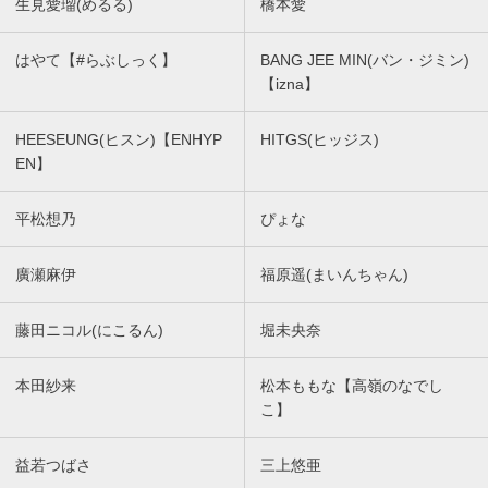
生見愛瑠(めるる)
橋本愛
はやて【#らぶしっく】
BANG JEE MIN(バン・ジミン)
【izna】
HEESEUNG(ヒスン)【ENHYP
HITGS(ヒッジス)
EN】
平松想乃
ぴょな
廣瀬麻伊
福原遥(まいんちゃん)
藤田ニコル(にこるん)
堀未央奈
本田紗来
松本ももな【高嶺のなでし
こ】
益若つばさ
三上悠亜