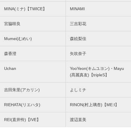
MINA(ミナ)【TWICE】
MINAMI
宮脇咲良
三吉彩花
Mumei(むめい)
森絵梨佳
森香澄
矢吹奈子
Uchan
YooYeon(キムユヨン)・Mayu
(髙麗真友)【tripleS】
吉田朱里(アカリン)
よしミチ
RIEHATA(リエハタ)
RINON(村上璃杏)【ME:I】
REI(直井怜)【IVE】
渡辺直美