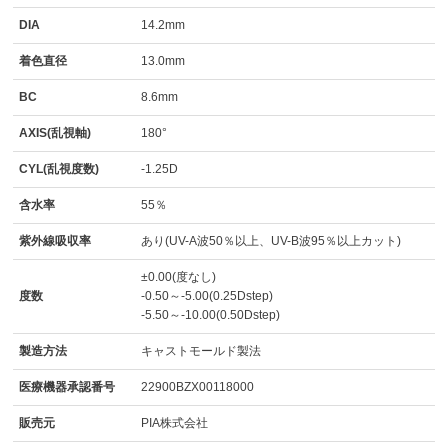
DIA
14.2mm
着色直径
13.0mm
BC
8.6mm
AXIS(乱視軸)
180°
CYL(乱視度数)
-1.25D
含水率
55％
紫外線吸収率
あり(UV-A波50％以上、UV-B波95％以上カット)
±0.00(度なし)
度数
-0.50～-5.00(0.25Dstep)
-5.50～-10.00(0.50Dstep)
製造方法
キャストモールド製法
医療機器承認番号
22900BZX00118000
販売元
PIA株式会社