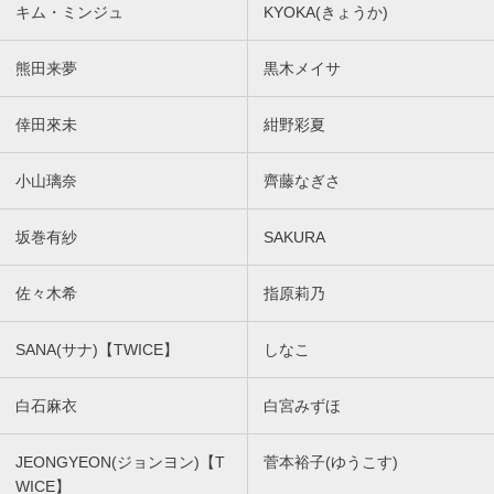
キム・ミンジュ
KYOKA(きょうか)
熊田来夢
黒木メイサ
倖田來未
紺野彩夏
小山璃奈
齊藤なぎさ
坂巻有紗
SAKURA
佐々木希
指原莉乃
SANA(サナ)【TWICE】
しなこ
白石麻衣
白宮みずほ
JEONGYEON(ジョンヨン)【T
菅本裕子(ゆうこす)
WICE】