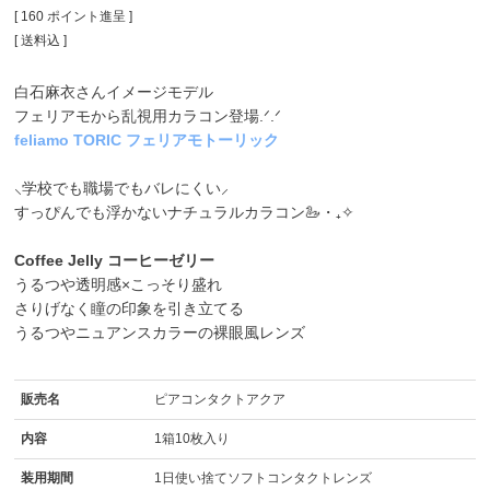
[
160
ポイント進呈 ]
送料込
白石麻衣さんイメージモデル
フェリアモから乱視用カラコン登場.ᐟ.ᐟ
feliamo TORIC フェリアモトーリック
⸜学校でも職場でもバレにくい⸝
すっぴんでも浮かないナチュラルカラコン🦢・₊✧
Coffee Jelly コーヒーゼリー
うるつや透明感×こっそり盛れ
さりげなく瞳の印象を引き立てる
うるつやニュアンスカラーの裸眼風レンズ
販売名
ピアコンタクトアクア
内容
1箱10枚入り
装用期間
1日使い捨てソフトコンタクトレンズ