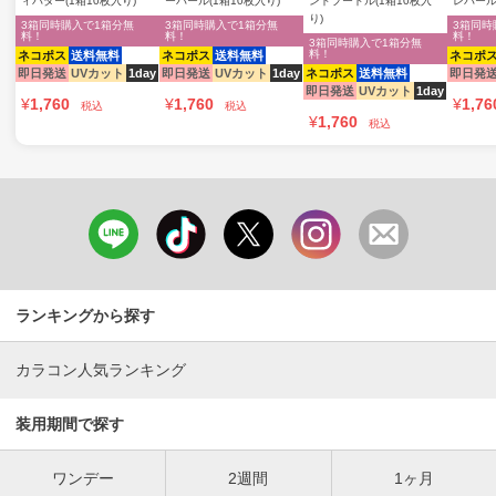
ィバター(1箱10枚入り)
ーパール(1箱10枚入り)
ンドプードル(1箱10枚入
レパール
り)
3箱同時購入で1箱分無
3箱同時購入で1箱分無
3箱同時
料！
料！
料！
3箱同時購入で1箱分無
料！
ネコポス
送料無料
ネコポス
送料無料
ネコポ
即日発送
UVカット
1day
即日発送
UVカット
1day
ネコポス
送料無料
即日発
即日発送
UVカット
1day
¥
1,760
¥
1,760
¥
1,76
税込
税込
¥
1,760
税込
ランキングから探す
カラコン人気ランキング
装用期間で探す
ワンデー
2週間
1ヶ月