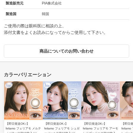
製造販売元
PIA株式会社
製造国
韓国
ご使用の際は眼科医に相談の上、
添付文書をよくお読みになってからご使用して下さい。
商品についてのお問い合わせ
【即日発送OK♪】
【即日発送OK♪】
【即日発送OK♪】
【即日発
feliamo フェリアモ メルテ
feliamo フェリアモ シュガ
feliamo フェリアモ アーモ
felia