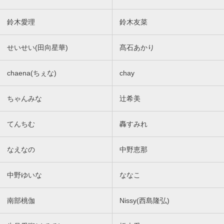
鈴木愛理
鈴木友菜
せいせい(田向星華)
髙石あかり
chaena(ちぇな)
chay
ちゃんみな
辻希美
てんちむ
轟すみれ
なえなの
中野恵那
中野ゆいな
ななこ
南部桃伽
Nissy(西島隆弘)