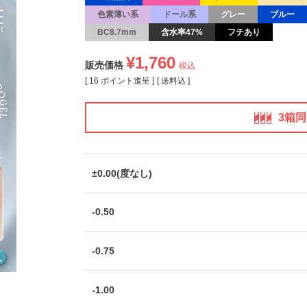
色素薄い系
ドール系
グレー
ブルー
BC8.7mm
含水率47%
フチあり
¥
1,760
販売価格
税込
[
16
ポイント進呈 ]
送料込
3箱
±0.00(度なし)
-0.50
-0.75
-1.00