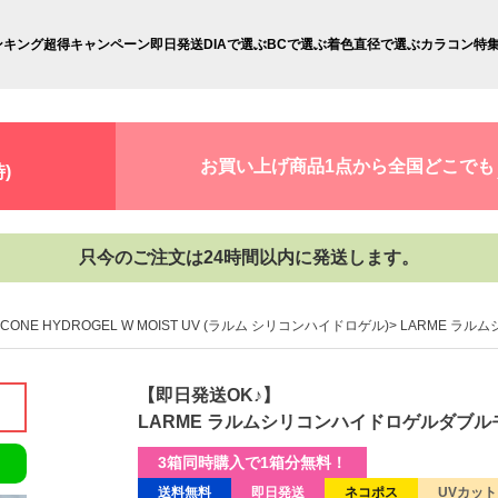
ンキング
超得キャンペーン
即日発送
DIAで選ぶ
BCで選ぶ
着色直径で選ぶ
カラコン特
お買い上げ商品1点から全国どこでも
)
只今のご注文は24時間以内に発送します。
LICONE HYDROGEL W MOIST UV (ラルム シリコンハイドロゲル)
LARME ラル
【即日発送OK♪】
LARME ラルムシリコンハイドロゲルダブルモ
3箱同時購入で1箱分無料！
送料無料
即日発送
ネコポス
UVカット