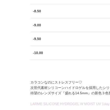
-8.50
-9.00
-9.50
-10.00
カラコンなのにストレスフリー♡
次世代素材シリコーンハイドロゲル
を採用したシリ
待望のレンズサイズ『盛れる14.5mm』の新色３色登
LARME SILICONE HYDROGEL W MOIST UV 1day