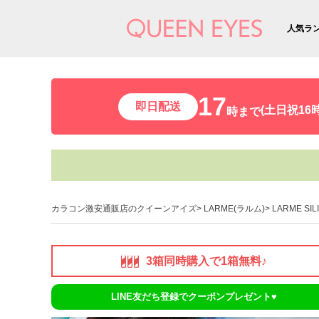
人気ラ
17
即日配送
(土日祝16時
時まで
カラコン激安通販店のクイーンアイズ
LARME(ラルム)
LARME SI
3箱同時購入で1箱無料♪
LINE友だち登録でクーポンプレゼント♥