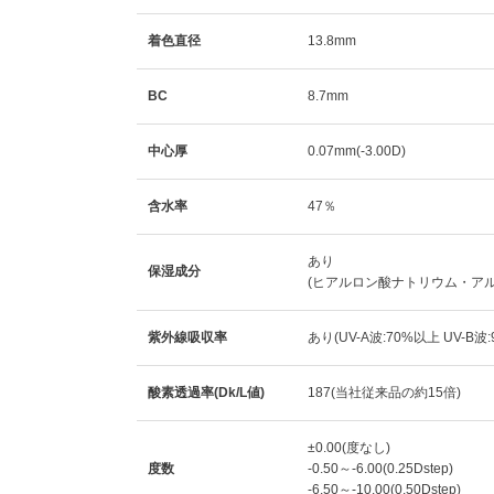
着色直径
13.8mm
BC
8.7mm
中心厚
0.07mm(-3.00D)
含水率
47％
あり
保湿成分
(ヒアルロン酸ナトリウム・ア
紫外線吸収率
あり(UV-A波:70%以上 UV-B波
酸素透過率(Dk/L値)
187(当社従来品の約15倍)
±0.00(度なし)
度数
-0.50～-6.00(0.25Dstep)
-6.50～-10.00(0.50Dstep)