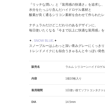
『リッチな潤い』と『装用感の快適さ』を追求し、
水分をたっぷり含んだハイドロゲル素材と
酸素が良く通るシリコン素材を合わせて作られたレ
ナチュラルだけどこだわりのあるデザインに、
毎日使いたくなる『今まで以上に快適な装用感』を
✦️.
SNOW BLUE
.✦️
スノーブルーはふわっと深い青みグレーにくっきり
トレンドメイクにも似合うきゅるんと今っぽい発色
販売名
ラルム シリコーンハイドロゲル
内容
1箱10枚入り
装用期間
1日使い捨てソフトコンタクト
DIA
14.5mm