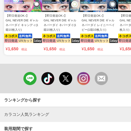
【即日発送OK♪】
【即日発送OK♪】
【即日発送OK♪】
【即日発
GAL NEVER DIE ギャル
GAL NEVER DIE ギャル
GAL NEVER DIE ギャル
GAL N
ネバーダイ キャンディ(1
ネバーダイ ネバーダイ(1
ネバーダイ レイニーベイ
ネバーダ
箱10枚入り)
箱10枚入り)
ビー(1箱10枚入り)
枚入り)
ネコポス
送料無料
ネコポス
送料無料
ネコポス
送料無料
ネコポ
即日発送
UVカット
1day
即日発送
UVカット
1day
即日発送
UVカット
1day
即日発
¥
1,650
¥
1,650
¥
1,650
¥
1,65
税込
税込
税込
ランキングから探す
カラコン人気ランキング
装用期間で探す