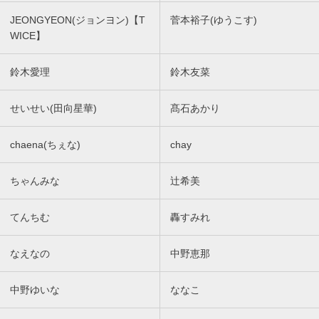
JEONGYEON(ジョンヨン)【T
菅本裕子(ゆうこす)
WICE】
鈴木愛理
鈴木友菜
せいせい(田向星華)
髙石あかり
chaena(ちぇな)
chay
ちゃんみな
辻希美
てんちむ
轟すみれ
なえなの
中野恵那
中野ゆいな
ななこ