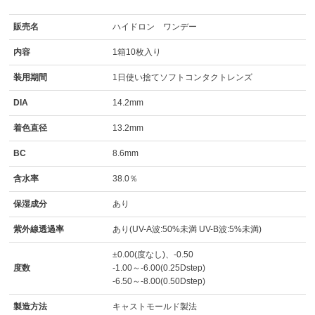
販売名
ハイドロン ワンデー
内容
1箱10枚入り
装用期間
1日使い捨てソフトコンタクトレンズ
DIA
14.2mm
着色直径
13.2mm
BC
8.6mm
含水率
38.0％
保湿成分
あり
紫外線透過率
あり(UV-A波:50%未満 UV-B波:5%未満)
±0.00(度なし)、-0.50
度数
-1.00～-6.00(0.25Dstep)
-6.50～-8.00(0.50Dstep)
製造方法
キャストモールド製法