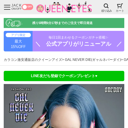
JACK
OFF
ON/OFF
絞り込み
カート
残り
5時間6分16秒
までのご注文で即日発送
アプリ限定
毎日1回まわせるクーポンガチャ搭載✨
最大
＼ 公式アプリがリニューアル ／
15%OFF
カラコン激安通販店のクイーンアイズ
GAL NEVER DIE(ギャルネバーダイ)
G
LINE友だち登録でクーポンプレゼント♥