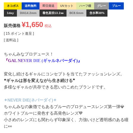
ネコポス
送料無料
即日発送
UVカット
ハーフ瞳
グレー
ブルー
1day
DIA14.2mm
着色直径13.2㎜
BC8.6mm
含水率38%
¥
1,650
販売価格
税込
[
15
ポイント進呈 ]
送料込
ちゃんみなプロデュース！
『
G
A
L
N
E
V
E
R
D
I
E
(
ギ
ャ
ル
ネ
バ
ー
ダ
イ
)
』
変化し続けるギャルにコンセプトを当てたファッションレンズ。
❝ギャルは形を変えながら生き続ける❞
多様なギャルが共存できる思いのこめたブランドです。
✦NEVER DIE(ネバーダイ)✦
ちゃんみなの象徴でもあるブルーのプロデュースレンズ第一弾💎
ホワイトブルーに発色する高発色レンズ💙
小さめのレンズにも関わらず印象深く、力強いけど透明感のある瞳
に👀