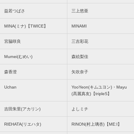
益若つばさ
三上悠亜
MINA(ミナ)【TWICE】
MINAMI
宮脇咲良
三吉彩花
Mumei(むめい)
森絵梨佳
森香澄
矢吹奈子
Uchan
YooYeon(キムユヨン)・Mayu
(髙麗真友)【tripleS】
吉田朱里(アカリン)
よしミチ
RIEHATA(リエハタ)
RINON(村上璃杏)【ME:I】