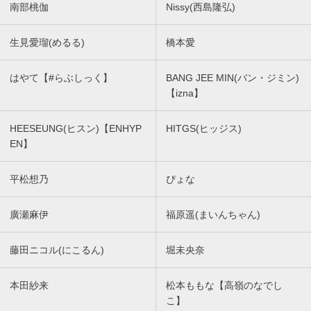
南部桃伽
Nissy(西島隆弘)
生見愛瑠(めるる)
橋本愛
はやて【#らぶしっく】
BANG JEE MIN(バン・ジミン)
【izna】
HEESEUNG(ヒスン)【ENHYP
HITGS(ヒッジス)
EN】
平松想乃
ぴょな
廣瀬麻伊
福原遥(まいんちゃん)
藤田ニコル(にこるん)
堀未央奈
本田紗来
松本ももな【高嶺のなでし
こ】