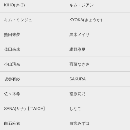
KIHO(きほ)
キム・ジアン
キム・ミンジュ
KYOKA(きょうか)
熊田来夢
黒木メイサ
倖田來未
紺野彩夏
小山璃奈
齊藤なぎさ
坂巻有紗
SAKURA
佐々木希
指原莉乃
SANA(サナ)【TWICE】
しなこ
白石麻衣
白宮みずほ