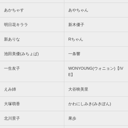
あかちゃす
あやちゃん
明日花キララ
新木優子
新ありな
Rちゃん
池田美優(みちょぱ)
一条響
一生友子
WONYOUNG(ウォニョン)【IV
E】
えみ姉
大谷映美里
大塚萌香
かわにしみき(みきぽん)
北川景子
果歩