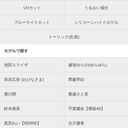
UVカット
うるおい成分
ブルーライトカット
シリコーンハイドロゲル
トーリック(乱視)
モデルで探す
池田エライザ
越智ゆらの(ゆらゆら)
長浜広奈 (おひなさま)
齊藤早紀
鹿の間
重盛さと美
鈴木瞳美
守屋麗奈【櫻坂46】
黒宮れい【REIRIE】
古川優香