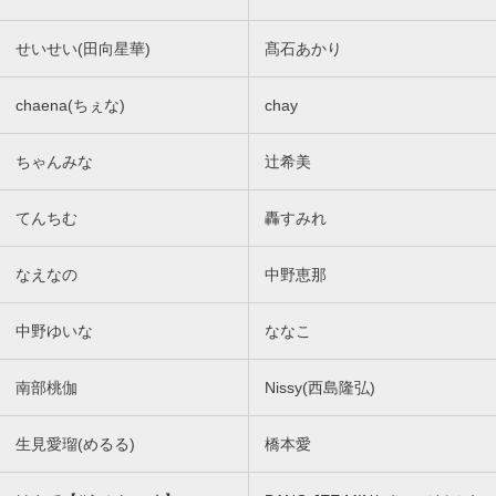
せいせい(田向星華)
髙石あかり
chaena(ちぇな)
chay
ちゃんみな
辻希美
てんちむ
轟すみれ
なえなの
中野恵那
中野ゆいな
ななこ
南部桃伽
Nissy(西島隆弘)
生見愛瑠(めるる)
橋本愛