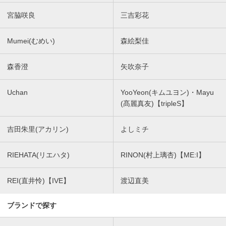
宮脇咲良
三吉彩花
Mumei(むめい)
森絵梨佳
森香澄
矢吹奈子
Uchan
YooYeon(キムユヨン)・Mayu
(髙麗真友)【tripleS】
吉田朱里(アカリン)
よしミチ
RIEHATA(リエハタ)
RINON(村上璃杏)【ME:I】
REI(直井怜)【IVE】
渡辺直美
ブランドで探す