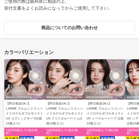
ご使用の際は眼科医に相談の上、
添付文書をよくお読みになってからご使用して下さい。
商品についてのお問い合わせ
【即日発送OK♪】
【即日発送OK♪】
【即日発送OK♪】
【即日発
LARME ラルムシリコンハ
LARME ラルムシリコンハ
LARME ラルムシリコンハ
LARM
イドロゲルダブルモイスト
イドロゲルダブルモイスト
イドロゲルダブルモイスト
イドロ
UV コズミックモーヴ(1箱
UV クリスタルベージュ(1
UV シースルートープ (1箱
UV シ
10枚入り)
箱10枚入り)
10枚入り)
(1箱10
3箱同時購入で1箱分無
3箱同時購入で1箱分無
3箱同時購入で1箱分無
3箱同時
料！
料！
料！
料！
ネコポス
送料無料
ネコポス
送料無料
ネコポス
送料無料
ネコポ