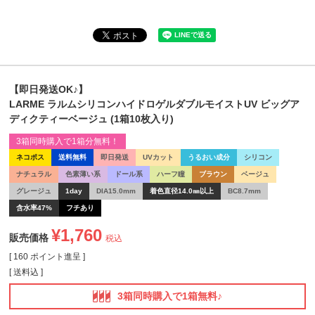
【即日発送OK♪】
LARME ラルムシリコンハイドロゲルダブルモイストUV ビッグア
ディクティーベージュ (1箱10枚入り)
3箱同時購入で1箱分無料！
ネコポス
送料無料
即日発送
UVカット
うるおい成分
シリコン
ナチュラル
色素薄い系
ドール系
ハーフ瞳
ブラウン
ベージュ
グレージュ
1day
DIA15.0mm
着色直径14.0㎜以上
BC8.7mm
含水率47%
フチあり
¥
1,760
販売価格
税込
[
160
ポイント進呈 ]
送料込
3箱同時購入で1箱無料♪