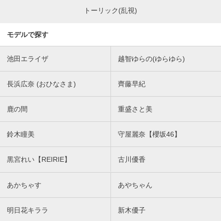
トーリック(乱視)
モデルで探す
池田エライザ
越智ゆらの(ゆらゆら)
長浜広奈 (おひなさま)
齊藤早紀
鹿の間
重盛さと美
鈴木瞳美
守屋麗奈【櫻坂46】
黒宮れい【REIRIE】
古川優香
あかちゃす
あやちゃん
明日花キララ
新木優子