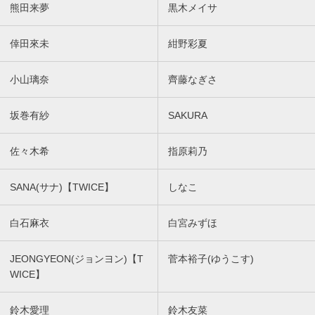
熊田来夢
黒木メイサ
倖田來未
紺野彩夏
小山璃奈
齊藤なぎさ
坂巻有紗
SAKURA
佐々木希
指原莉乃
SANA(サナ)【TWICE】
しなこ
白石麻衣
白宮みずほ
JEONGYEON(ジョンヨン)【T
菅本裕子(ゆうこす)
WICE】
鈴木愛理
鈴木友菜