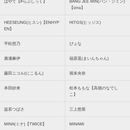
はやて【#らぶしっく】
BANG JEE MIN(バン・ジミン)
【izna】
HEESEUNG(ヒスン)【ENHYP
HITGS(ヒッジス)
EN】
平松想乃
ぴょな
廣瀬麻伊
福原遥(まいんちゃん)
藤田ニコル(にこるん)
堀未央奈
本田紗来
松本ももな【高嶺のなでし
こ】
益若つばさ
三上悠亜
MINA(ミナ)【TWICE】
MINAMI