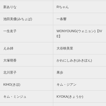
新ありな
Rちゃん
池田美優(みちょぱ)
一条響
一生友子
WONYOUNG(ウォニョン)【IV
E】
えみ姉
大谷映美里
大塚萌香
かわにしみき(みきぽん)
北川景子
果歩
KIHO(きほ)
キム・ジアン
キム・ミンジュ
KYOKA(きょうか)