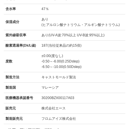
含水率
47％
あり
保湿成分
(ヒアルロン酸ナトリウム・アルギン酸ナトリウム)
紫外線吸収率
あり(UV-A波:70%以上 UV-B波:95%以上)
酸素透過率(Dk/L値)
187(当社従来品の約15倍)
±0.00(度なし)
度数
-0.50～-6.00(0.25Dstep)
-6.50～-10.00(0.50Dstep)
製造方法
キャストモールド製法
製造国
マレーシア
医療機器承認番号
30200BZX00117A03
販売元
株式会社エース
製造販売元
フロムアイズ株式会社