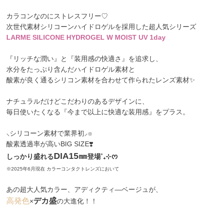
カラコンなのにストレスフリー♡
次世代素材シリコーンハイドロゲル
を採用した超人気シリーズ
LARME SILICONE HYDROGEL W MOIST UV 1day
『リッチな潤い』と『装用感の快適さ』を追求し、
水分をたっぷり含んだハイドロゲル素材と
酸素が良く通るシリコン素材を合わせて作られたレンズ素材✨
ナチュラルだけどこだわりのあるデザインに、
毎日使いたくなる『今まで以上に快適な装用感』をプラス。
⸜シリコーン素材で業界初⸝
※
酸素透過率が高いBIG SIZE❣️
DIA15㎜
しっかり盛れる
登場˚₊⊹ᰔ
※2025年6月現在 カラーコンタクトレンズにおいて
あの超大人気カラー、アディクティ―ベージュが、
高発色
デカ盛
×
の大進化！！