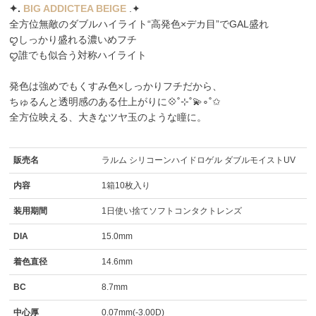
✦️️.
BIG ADDICTEA BEIGE
.✦️
全方位無敵のダブルハイライト“高発色×デカ目”でGAL盛れ
ꨄしっかり盛れる濃いめフチ
ꨄ誰でも似合う対称ハイライト
発色は強めでもくすみ色×しっかりフチだから、
ちゅるんと透明感のある仕上がりに💠˚⊹˚💫∘˚✩
全方位映える、大きなツヤ玉のような瞳に。
販売名
ラルム シリコーンハイドロゲル ダブルモイストUV
内容
1箱10枚入り
装用期間
1日使い捨てソフトコンタクトレンズ
DIA
15.0mm
着色直径
14.6mm
BC
8.7mm
中心厚
0.07mm(-3.00D)