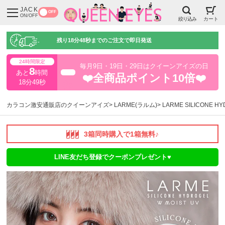
JACK
OFF
ON/OFF
絞り込み
カート
残り
18分48秒
までのご注文で即日発送
24時間限定
毎月9日・19日・29日はクイーンアイズの日
8
あと
時間
超得
❤️全商品ポイント10倍❤️
18分48秒
カラコン激安通販店のクイーンアイズ
LARME(ラルム)
LARME SILICONE 
3箱同時購入で1箱無料♪
LINE友だち登録でクーポンプレゼント♥