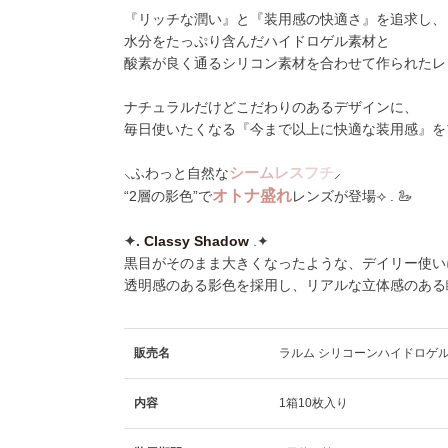
『リッチな潤い』と『装用感の快適さ』を追求し、
水分をたっぷり含んだハイドロゲル素材と
酸素が良く通るシリコン素材を合わせて作られたレ
ナチュラルだけどこだわりのあるデザインに、
毎日使いたくなる『今まで以上に快適な装用感』を
シ
ー
ム
レ
ス
フ
チ
⸜ふわっと自然な
⸝
オ
ト
ナ
盛
れ
“2層の影色”で
レンズが登場⟢ . 🦢
✦️.
Classy Shadow
.✦️
黒目がそのまま大きくなったような、デイリー使い
透明感のある影色を採用し、リアルな立体感のある瞳に
販売名
ラルム シリコーンハイドロゲル
内容
1箱10枚入り