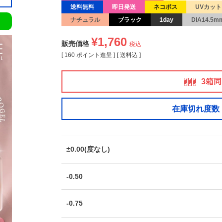
送料無料
即日発送
ネコポス
UVカット
ナチュラル
ブラック
1day
DIA14.5m
¥
1,760
販売価格
税込
[
160
ポイント進呈 ]
送料込
3箱
在庫切れ度数
±0.00(度なし)
-0.50
-0.75