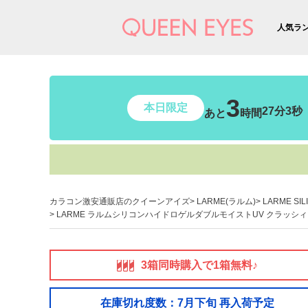
人気ラ
3
本日限定
27分1秒
あと
時間
カラコン激安通販店のクイーンアイズ
LARME(ラルム)
LARME SI
LARME ラルムシリコンハイドロゲルダブルモイストUV クラッシィシ
3箱同時購入で1箱無料♪
在庫切れ度数：7月下旬 再入荷予定