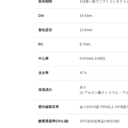
装用期間
1日使い捨てソフトコンタクト
DIA
14.5mm
着色直径
13.6mm
BC
8.7mm
中心厚
0.07mm(-3.00D)
含水率
47％
あり
保湿成分
(ヒアルロン酸ナトリウム・ア
紫外線吸収率
あり(UV-A波:70%以上 UV-B波
酸素透過率(Dk/L値)
187(当社従来品の約15倍)