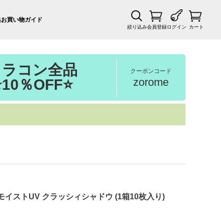
集
お買い物ガイド
絞り込み
会員登録
ログイン
カート
カラコン全品
クーポンコード
zorome
⭐10％OFF⭐
イストUV クラッシィシャドウ (1箱10枚入り)