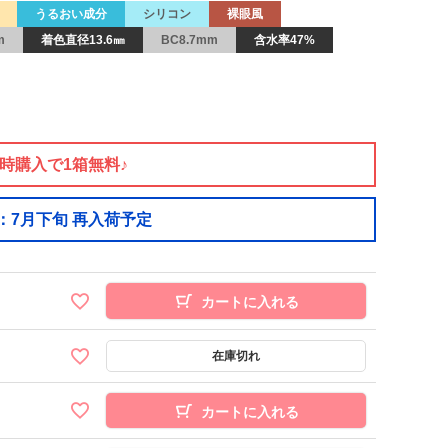
うるおい成分
シリコン
裸眼風
m
着色直径13.6㎜
BC8.7mm
含水率47%
同時購入で1箱無料♪
：7月下旬 再入荷予定
カートに入れる
カートに入れる