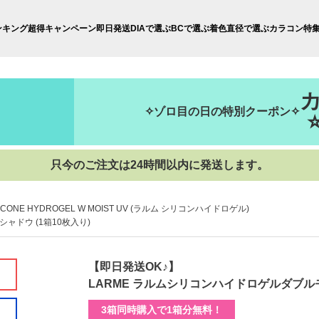
ンキング
超得キャンペーン
即日発送
DIAで選ぶ
BCで選ぶ
着色直径で選ぶ
カラコン特
✧ゾロ目の日の特別クーポン✧
只今のご注文は24時間以内に発送します。
LICONE HYDROGEL W MOIST UV (ラルム シリコンハイドロゲル)
ャドウ (1箱10枚入り)
【即日発送OK♪】
LARME ラルムシリコンハイドロゲルダブルモ
3箱同時購入で1箱分無料！