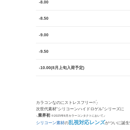
-8.00
-8.50
-9.00
-9.50
-10.00(8月上旬入荷予定)
カラコンなのにストレスフリーෆ ̖́-
次世代素材“シリコーンハイドロゲル”シリーズに
⸜
業界初
⸝
※2025年6月カラーコンタクトにおいて
乱視対応レンズ
シリコーン素材
の
がついに誕生❣