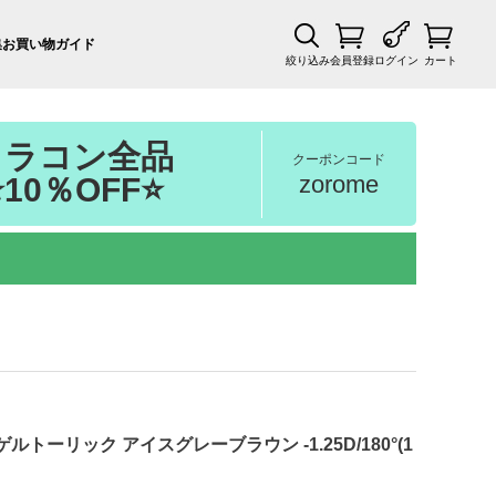
集
お買い物ガイド
絞り込み
会員登録
ログイン
カート
カラコン全品
クーポンコード
zorome
⭐10％OFF⭐
ーリック アイスグレーブラウン -1.25D/180°(1