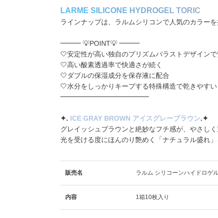
L
A
R
M
E
S
I
L
I
C
O
N
E
H
Y
D
R
O
G
E
L
T
O
R
I
C
ラインナップは、ラルムシリコンで人気のカラーを採
━━━ 💡POINT💡 ━━━
🤍安定性が高い独自のプリズムバラストデザイン
🤍高い酸素透過率で快適さが続く
🤍ダブルの保湿成分を保存液に配合
🤍水分をしっかりキープする特殊構造で乾きやす
━━━━━━━━━━━━━
✦️.
ICE GRAY BROWN アイスグレーブラウン
.✦️
グレイッシュブラウンと絶妙なフチ感が、やさしく
光を受ける度にほんのり艶めく「ナチュラル盛れ」を
販売名
ラルム シリコーンハイドロゲル
内容
1箱10枚入り