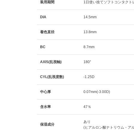
装用期間
1日使い捨てソフトコンタクト
DIA
14.5mm
着色直径
13.8mm
BC
8.7mm
AXIS(乱視軸)
180°
CYL(乱視度数)
-1.25D
中心厚
0.07mm(-3.00D)
含水率
47％
あり
保湿成分
(ヒアルロン酸ナトリウム・ア