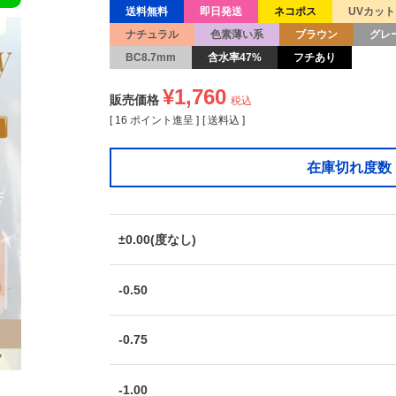
送料無料
即日発送
ネコポス
UVカット
ナチュラル
色素薄い系
ブラウン
グレ
BC8.7mm
含水率47%
フチあり
¥
1,760
販売価格
税込
[
16
ポイント進呈 ]
送料込
在庫切れ度数
±0.00(度なし)
-0.50
-0.75
-1.00