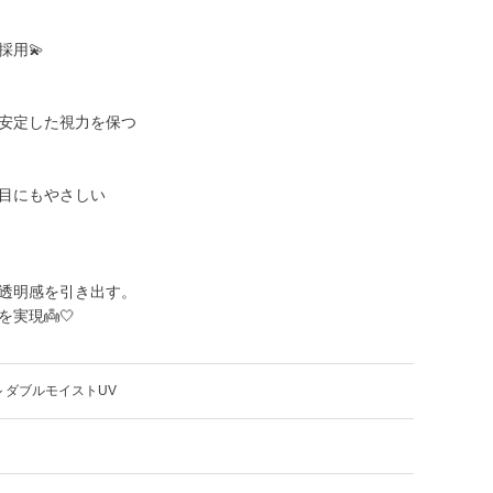
用💫
で安定した視力を保つ
い目にもやさしい
透明感を引き出す。
実現👼🤍
 ダブルモイストUV