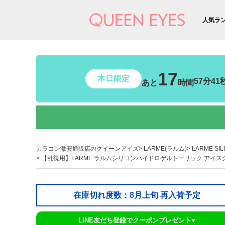
人気ラ
17
本日限定
57分39
あと
時間
カラコン激安通販店のクイーンアイズ
LARME(ラルム)
LARME S
【乱視用】LARME ラルムシリコンハイドロゲルトーリック アイスグレーブ
在庫切れ度数：8月上旬 再入荷予定
LINE友だち登録でクーポンプレゼント♥