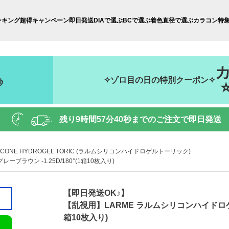
ンキング
超得キャンペーン
即日発送
DIAで選ぶ
BCで選ぶ
着色直径で選ぶ
カラコン特
✧ゾロ目の日の特別クーポン✧
秒
残り
9時間57分39秒
までのご注文で即日発送
ILICONE HYDROGEL TORIC (ラルムシリコンハイドロゲルトーリック)
ラウン -1.25D/180°(1箱10枚入り)
【即日発送OK♪】
【乱視用】LARME ラルムシリコンハイドロゲルト
箱10枚入り)