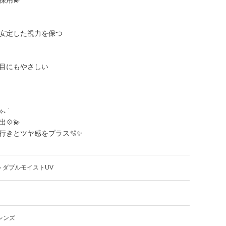
で安定した視力を保つ
い目にもやさしい
 ࣪
💠💫
行きとツヤ感をプラス🫧✨
 ダブルモイストUV
レンズ