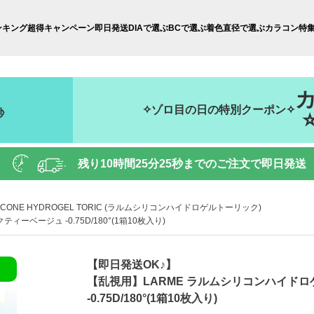
ンキング
超得キャンペーン
即日発送
DIAで選ぶ
BCで選ぶ
着色直径で選ぶ
カラコン特
✧ゾロ目の日の特別クーポン✧
秒
残り
10時間25分24秒
までのご注文で即日発送
ILICONE HYDROGEL TORIC (ラルムシリコンハイドロゲルトーリック)
ベージュ -0.75D/180°(1箱10枚入り)
【即日発送OK♪】
【乱視用】LARME ラルムシリコンハイド
-0.75D/180°(1箱10枚入り)