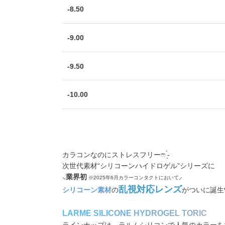
-8.50
-9.00
-9.50
-10.00
カラコンなのにストレスフリーෆ ̖́-
次世代素材“シリコーンハイドロゲル”シリーズに
⸜
業界初
⸝
※2025年6月カラーコンタクトにおいて
乱視対応レンズ
シリコーン素材
の
がついに誕生❣
L
A
R
M
E
S
I
L
I
C
O
N
E
H
Y
D
R
O
G
E
L
T
O
R
I
C
ラインナップは、ラルムシリコンで人気のカラーを採