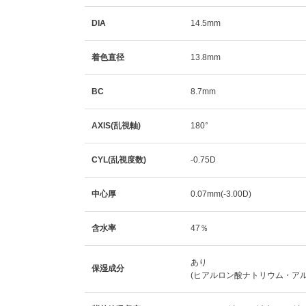
DIA
14.5mm
着色直径
13.8mm
BC
8.7mm
AXIS(乱視軸)
180°
CYL(乱視度数)
-0.75D
中心厚
0.07mm(-3.00D)
含水率
47％
あり
保湿成分
(ヒアルロン酸ナトリウム・ア