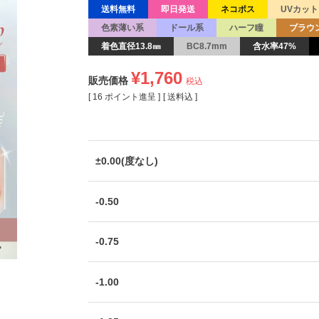
送料無料
即日発送
ネコポス
UVカット
色素薄い系
ドール系
ハーフ瞳
ブラウ
着色直径13.8㎜
BC8.7mm
含水率47%
¥
1,760
販売価格
税込
[
16
ポイント進呈 ]
送料込
±0.00(度なし)
-0.50
-0.75
-1.00