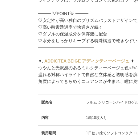
━━━ 💡POINT💡 ━━━
🤍安定性が高い独自のプリズムバラストデザイン
🤍高い酸素透過率で快適さが続く
🤍ダブルの保湿成分を保存液に配合
🤍水分をしっかりキープする特殊構造で乾きやす
━━━━━━━━━━━━━
✦️.
ADDICTEA BEIGE アディクティーベージュ
.✦️
つやんと光沢感のあるミルクティーベージュ色⋆🦢˚⟡˖
盛れる対称ハイライトで自然な立体感と透明感を演出
角度によってきらめくニュアンスが生まれ、瞳に奥
販売名
ラルム シリコーンハイドロゲル
内容
1箱10枚入り
装用期間
1日使い捨てソフトコンタクト