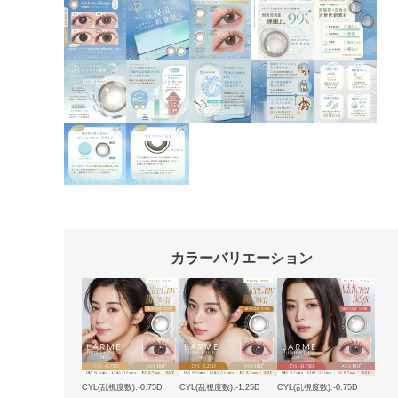
カラーバリエーション
CYL(乱視度数):-0.75D
CYL(乱視度数):-1.25D
CYL(乱視度数):-0.75D