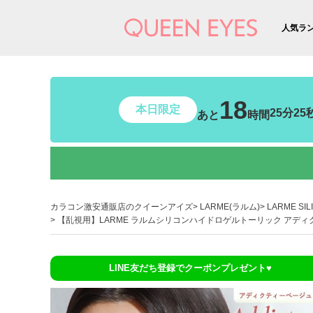
人気ラ
18
本日限定
25分24
あと
時間
カラコン激安通販店のクイーンアイズ
LARME(ラルム)
LARME S
【乱視用】LARME ラルムシリコンハイドロゲルトーリック アディクティー
LINE友だち登録でクーポンプレゼント♥