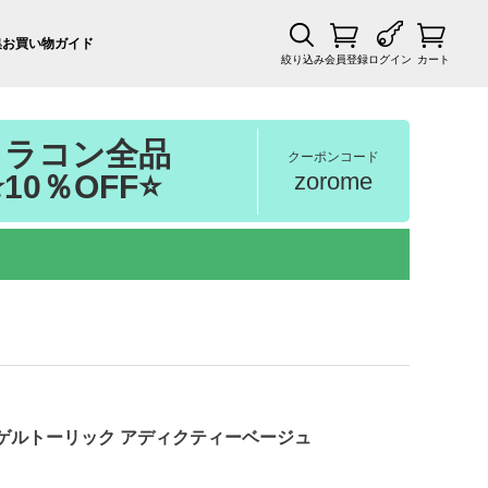
集
お買い物ガイド
絞り込み
会員登録
ログイン
カート
カラコン全品
クーポンコード
zorome
⭐10％OFF⭐
ロゲルトーリック アディクティーベージュ