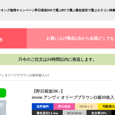
ンキング
超得キャンペーン
即日発送
DIAで選ぶ
BCで選ぶ
着色直径で選ぶ
カラコン特
お買い上げ商品1点から全国どこでも
)
只今のご注文は24時間以内に発送します。
ンヴィ オリーブブラウン(1箱30枚入り)
【即日発送OK♪】
envie アンヴィ オリーブブラウン(1箱30枚入
送料無料
即日発送
UVカット
宅配便の
着色直径13.4㎜
BC8.6mm
含水率38%