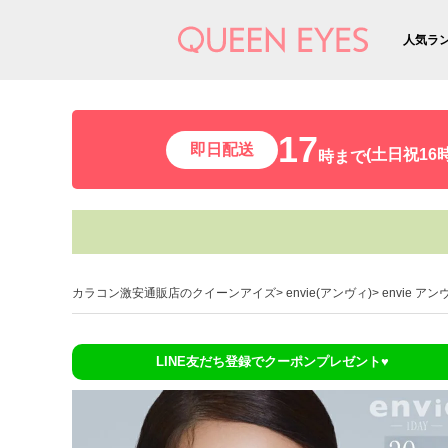
人気ラ
17
即日配送
(土日祝16時
時まで
カラコン激安通販店のクイーンアイズ
envie(アンヴィ)
envie ア
LINE友だち登録でクーポンプレゼント♥