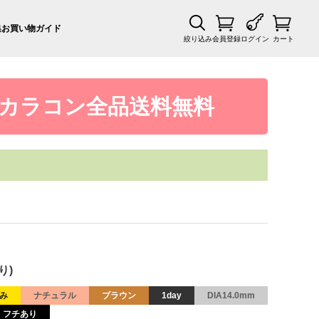
集
お買い物ガイド
絞り込み
会員登録
ログイン
カート
カラコン全品送料無料
り)
み
ナチュラル
ブラウン
1day
DIA14.0mm
フチあり