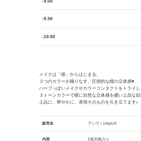
-9.00
-9.50
-10.00
メイクは「瞳」からはじまる。
３つのカラーが織りなす、圧倒的な瞳の立体感♥
ハーフっぽいメイクやカラーコンタクトをトライし
３トーンカラーで瞳に自然な立体感を纏い上品な顔
上品に、華やかに、表情そのものを引き立てます♪
販売名
アンヴィ1dayUV
内容
1箱30枚入り