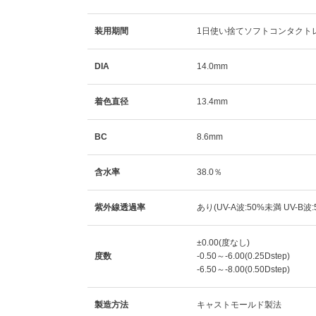
装用期間
1日使い捨てソフトコンタクト
DIA
14.0mm
着色直径
13.4mm
BC
8.6mm
含水率
38.0％
紫外線透過率
あり(UV-A波:50%未満 UV-B波
±0.00(度なし)
度数
-0.50～-6.00(0.25Dstep)
-6.50～-8.00(0.50Dstep)
製造方法
キャストモールド製法